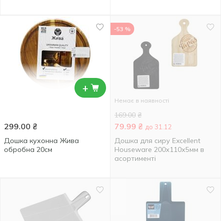
-53 %
+
Немає в наявності
169.00
₴
299.00
₴
79.99
₴
до 31.12
Дошка кухонна Жива
Дошка для сиру Excellent
обробна 20см
Houseware 200х110х5мм в
асортименті