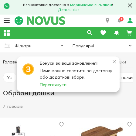
Безкоштовна доставка з
Моршинська зі смаком
!
Детальніше
1
Популярні
Фільтри
Головна
Кухня
Кухонне приладдя
Обробні дошки
Бонуси за ваші замовлення!
Ними можна сплатити за доставку
або додаткові збори.
Усі
Лопатки, шумівки, ополоники, ложки
Ножі, ножиц
Переглянути
Обробні дошки
7 товарів