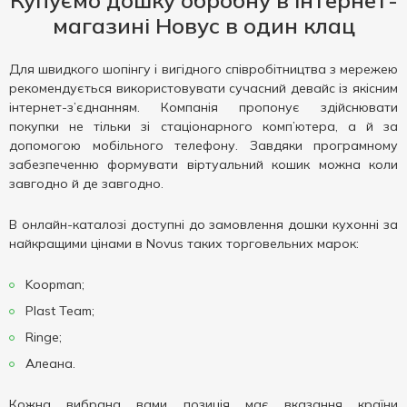
Купуємо дошку обробну в інтернет-
магазині Новус в один клац
Для швидкого шопінгу і вигідного співробітництва з мережею
рекомендується використовувати сучасний девайс із якісним
інтернет-з’єднанням. Компанія пропонує здійснювати
покупки не тільки зі стаціонарного комп’ютера, а й за
допомогою мобільного телефону. Завдяки програмному
забезпеченню формувати віртуальний кошик можна коли
завгодно й де завгодно.
В онлайн-каталозі доступні до замовлення дошки кухонні за
найкращими цінами в Novus таких торговельних марок:
Koopman;
Plast Team;
Ringe;
Алеана.
Кожна вибрана вами позиція має вказання країни