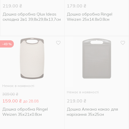
219.00
₴
179.00
₴
Дошка обробна Qlux Ideas
Дошка обробна Ringel
складна 2в1 39,8х29,8х13,7см
Weizen 25х14.8х0.8см
-49 %
Немає в наявності
Немає в наявності
309.00
₴
159.00
₴
219.00
₴
до 28.08
Дошка обробна Ringel
Дошка Алеана какао для
Weizen 35х21х0.8см
нарізання 35х25см