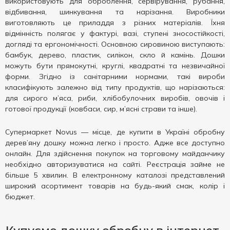
використовують для оброблення, сервірування, рубання,
відбивання, шинкування та нарізання. Виробники
виготовляють це приладдя з різних матеріалів. Їхня
відмінність полягає у фактурі, вазі, ступені зносостійкості,
догляді та ергономічності. Основною сировиною виступають:
бамбук, дерево, пластик, силікон, скло й камінь. Дошки
можуть бути прямокутні, круглі, квадратні та незвичайної
форми. Згідно із санітарними нормами, такі вироби
класифікують залежно від типу продуктів, що нарізаються:
для сирого м’яса, риби, хлібобулочних виробів, овочів і
готової продукції (ковбаси, сир, м’ясні страви та інше).
Супермаркет Novus — місце, де купити в Україні обробну
дерев’яну дошку можна легко і просто. Адже все доступно
онлайн. Для здійснення покупок на торговому майданчику
необхідно авторизуватися на сайті. Реєстрація займе не
більше 5 хвилин. В електронному каталозі представлений
широкий асортимент товарів на будь-який смак, колір і
бюджет.