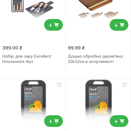
+
+
399.00
₴
99.99
₴
Набір для сиру Excellent
Дошка обробна дерев'яна
Houseware 4шт
20х12см в асортименті
+
+