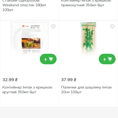
Стакани одноразові
Контейнер Інпак з кришкою
Weekend пластик 180мл
прямокутний 350мл 6шт.
100шт
+
+
32.99
₴
37.99
₴
Контейнер Інпак з кришкою
Палички для шашлику Інпак
круглий 350мл 6шт.
20см 100шт