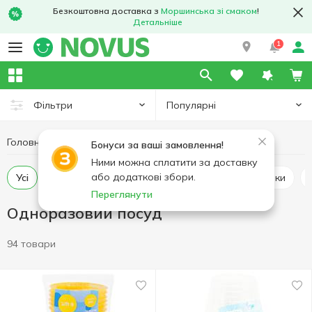
Безкоштовна доставка з
Моршинська зі смаком
!
Детальніше
1
Популярні
Фільтри
Головна
Кухня
Одноразовий посуд
Бонуси за ваші замовлення!
Ними можна сплатити за доставку
або додаткові збори.
Усі
Одноразові стаканчики
Одноразові тарілки
Переглянути
Одноразовий посуд
94 товари