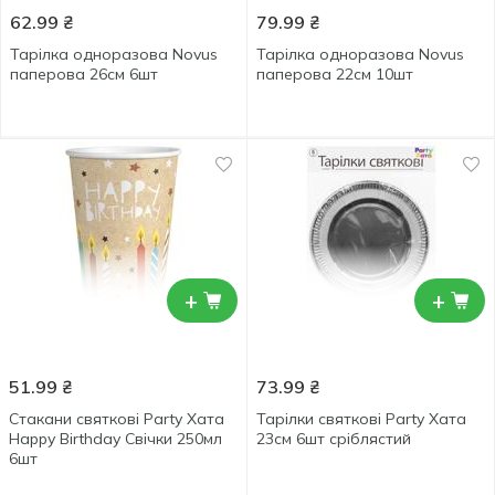
62.99
₴
79.99
₴
Тарілка одноразова Novus
Тарілка одноразова Novus
паперова 26см 6шт
паперова 22см 10шт
+
+
51.99
₴
73.99
₴
Стакани святкові Party Хата
Тарілки святкові Party Хата
Happy Birthday Cвічки 250мл
23см 6шт сріблястий
6шт