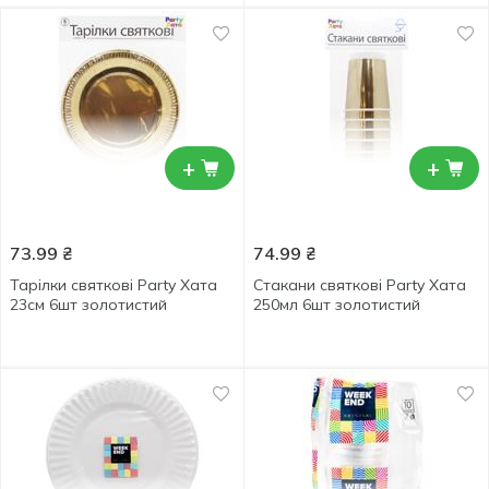
+
+
73.99
₴
74.99
₴
Тарілки святкові Party Хата
Стакани святкові Party Хата
23см 6шт золотистий
250мл 6шт золотистий