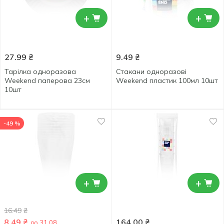
+
+
27.99
₴
9.49
₴
Тарілка одноразова
Стакани одноразові
Weekend паперова 23см
Weekend пластик 100мл 10шт
10шт
-49 %
+
+
16.49
₴
8.49
₴
164.00
₴
до 31.08