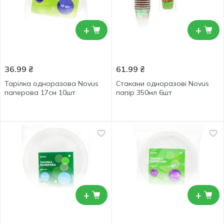
+
+
36.99
₴
61.99
₴
Тарілка одноразова Novus
Стакани одноразові Novus
паперова 17см 10шт
папір 350мл 6шт
+
+