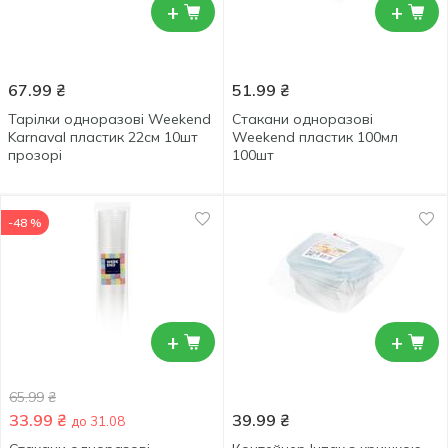
+
+
67.99
₴
51.99
₴
Тарілки одноразові Weekend
Стакани одноразові
Karnaval пластик 22см 10шт
Weekend пластик 100мл
прозорі
100шт
-48 %
+
+
65.99
₴
33.99
₴
39.99
₴
до 31.08