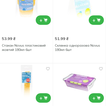
+
+
53.99
₴
51.99
₴
Стакан Novus пластиковий
Склянка одноразова Novus
жовтий 180мл 6шт
180мл 6шт
+
+