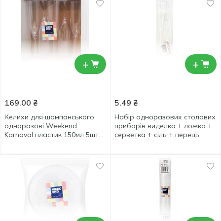
+
+
169.00
₴
5.49
₴
Келихи для шампанського
Набір одноразових столових
одноразові Weekend
приборів виделка + ложка +
Karnaval пластик 150мл 5шт
серветка + сіль + перець
прозорі