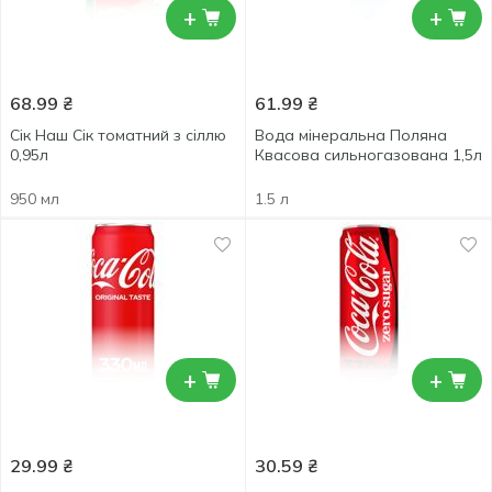
+
+
68.99
₴
61.99
₴
Сік Наш Сік томатний з сіллю
Вода мінеральна Поляна
0,95л
Квасова сильногазована 1,5л
950 мл
1.5 л
+
+
29.99
₴
30.59
₴