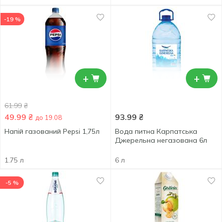
-19 %
+
+
61.99
₴
49.99
₴
93.99
₴
до 19.08
Напій газований Pepsi 1,75л
Вода питна Карпатська
Джерельна негазована 6л
1.75 л
6 л
-5 %