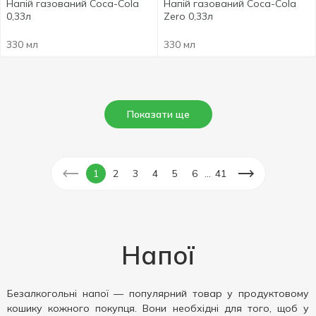
Напій газований Coca-Cola
Напій газований Coca-Cola
0,33л
Zero 0,33л
330 мл
330 мл
Показати ще
...
1
2
3
4
5
6
41
Напої
Безалкогольні напої — популярний товар у продуктовому
кошику кожного покупця. Вони необхідні для того, щоб у