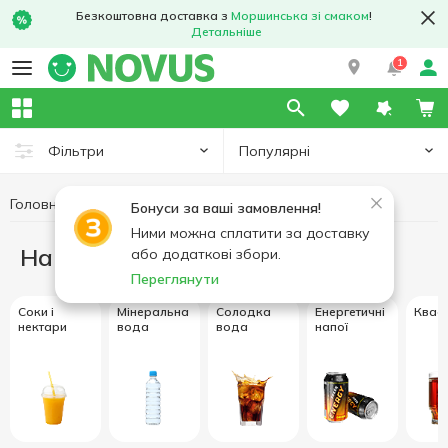
Безкоштовна доставка з
Моршинська зі смаком
!
Детальніше
1
Популярні
Фільтри
Головна
Напої
Бонуси за ваші замовлення!
Ними можна сплатити за доставку
Напої
або додаткові збори.
Переглянути
Соки і
Мінеральна
Солодка
Енергетичні
Квас
нектари
вода
вода
напої