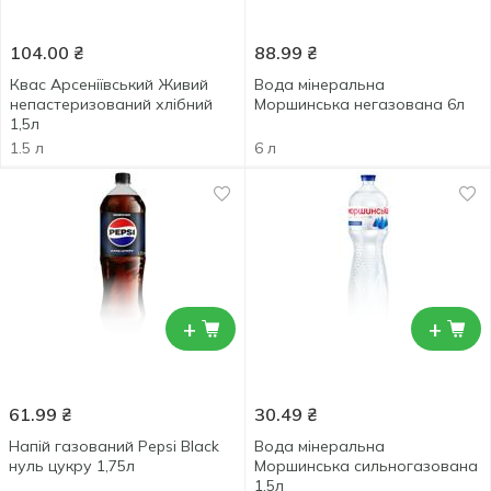
104.00
₴
88.99
₴
Квас Арсеніївський Живий
Вода мінеральна
непастеризований хлібний
Моршинська негазована 6л
1,5л
1.5 л
6 л
+
+
61.99
₴
30.49
₴
Напій газований Pepsi Black
Вода мінеральна
нуль цукру 1,75л
Моршинська сильногазована
1,5л