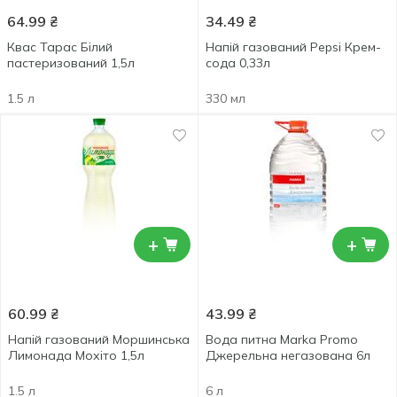
64.99
₴
34.49
₴
Квас Тарас Білий
Напій газований Pepsi Крем-
пастеризований 1,5л
сода 0,33л
1.5 л
330 мл
+
+
60.99
₴
43.99
₴
Напій газований Моршинська
Вода питна Marka Promo
Лимонада Мохіто 1,5л
Джерельна негазована 6л
1.5 л
6 л