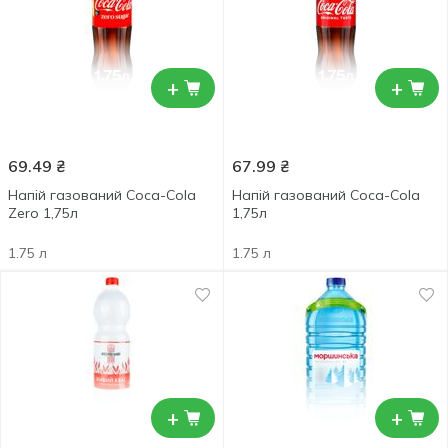
+
+
69.49
₴
67.99
₴
Напій газований Coca-Cola
Напій газований Coca-Cola
Zero 1,75л
1,75л
1.75 л
1.75 л
+
+