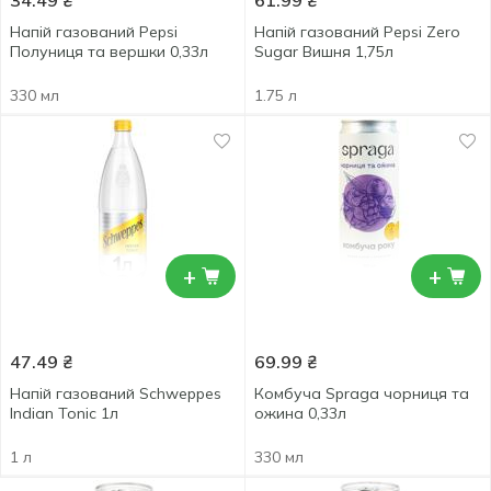
34.49
₴
61.99
₴
Напій газований Pepsi
Напій газований Pepsi Zero
Полуниця та вершки 0,33л
Sugar Вишня 1,75л
330 мл
1.75 л
+
+
47.49
₴
69.99
₴
Напій газований Schweppes
Комбуча Spraga чорниця та
Indian Tonic 1л
ожина 0,33л
1 л
330 мл