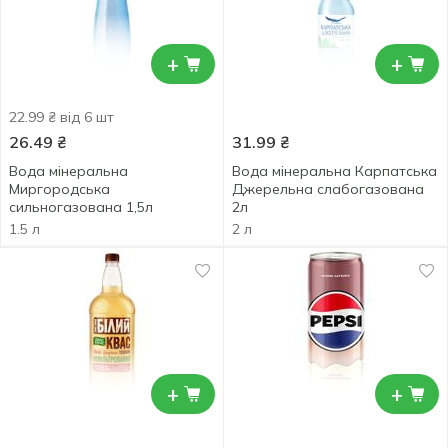
+
+
22.99 ₴ від 6 шт
26.49
₴
31.99
₴
Вода мінеральна
Вода мінеральна Карпатська
Миргородська
Джерельна слабогазована
сильногазована 1,5л
2л
1.5 л
2 л
+
+