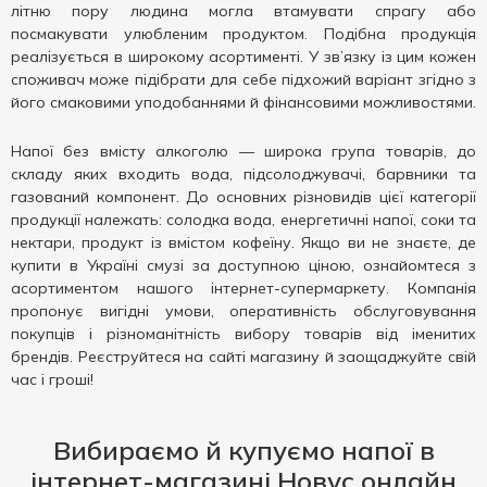
літню пору людина могла втамувати спрагу або
посмакувати улюбленим продуктом. Подібна продукція
реалізується в широкому асортименті. У зв’язку із цим кожен
споживач може підібрати для себе підхожий варіант згідно з
його смаковими уподобаннями й фінансовими можливостями.
Напої без вмісту алкоголю — широка група товарів, до
складу яких входить вода, підсолоджувачі, барвники та
газований компонент. До основних різновидів цієї категорії
продукції належать: солодка вода, енергетичні напої, соки та
нектари, продукт із вмістом кофеїну. Якщо ви не знаєте, де
купити в Україні смузі за доступною ціною, ознайомтеся з
асортиментом нашого інтернет-супермаркету. Компанія
пропонує вигідні умови, оперативність обслуговування
покупців і різноманітність вибору товарів від іменитих
брендів. Реєструйтеся на сайті магазину й заощаджуйте свій
час і гроші!
Вибираємо й купуємо напої в
інтернет-магазині Новус онлайн