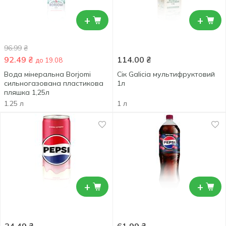
+
+
96.99
₴
92.49
₴
114.00
₴
до 19.08
Вода мінеральна Borjomi
Сік Galicia мультифруктовий
сильногазована пластикова
1л
пляшка 1,25л
1.25 л
1 л
+
+