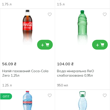
1.75 л
1.5 л
+
+
56.09
₴
104.00
₴
Напій газований Coca-Cola
Вода мінеральна ReO
Zero 1,25л
слабогазована 0,95л
1.25 л
950 мл
ОПТ