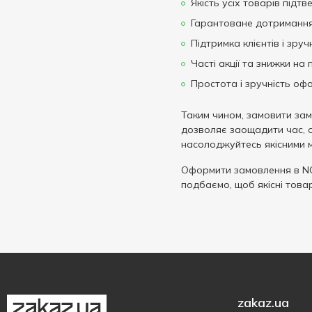
Якість усіх товарів підт
Гарантоване дотримання 
Підтримка клієнтів і зру
Часті акції та знижки на
Простота і зручність оф
Таким чином, замовити за
дозволяє заощадити час, о
насолоджуйтесь якісними 
Оформити замовлення в N
подбаємо, щоб якісні това
zakaz.ua