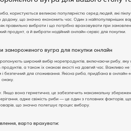
ба, користуються великою популярністю серед людей, які піклу
ю додому, що значно економить час. Один з найпопулярніших ва
 як правильно вибрати і що потрібно враховувати при замовленн
жий продукт, а й вибрати надійний онлайн-сервіс для покупки.
и замороженого вугра для покупки онлайн
пропонують широкий вибір морепродуктів, включаючи рибу, яку 
 продуктів, а також їх смакові якості на довгий час. Важливо не
м і безпечний для споживання. Якісна риба, придбана в онлайн
 смаку.
у. Якщо вона герметична, це забезпечить максимальну збережен
берігання, адже свіжість риби — це один з головних факторів, 
товарів, що значно полегшує процес вибору.
влення, варто врахувати: