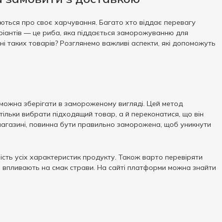
ються про своє харчування. Багато хто віддає перевагу
ріантів — це риба, яка піддається заморожуванню для
і таких товарів? Розглянемо важливі аспекти, які допоможуть
можна зберігати в замороженому вигляді. Цей метод
 тільки вибрати підходящий товар, а й переконатися, що він
-магазині, повинна бути правильно заморожена, щоб уникнути
ість усіх характеристик продукту. Також варто перевіряти
що впливають на смак страви. На сайті платформи можна знайти