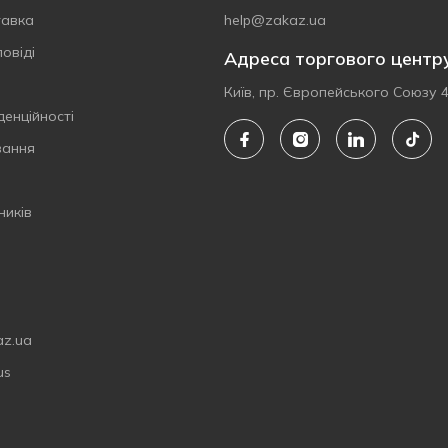
тавка
help@zakaz.ua
овіді
Адреса торгового центр
Київ, пр. Європейського Союзу 
денційності
вання
ників
az.ua
us