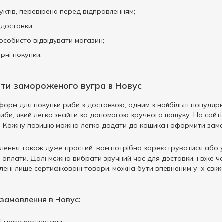
уктів, перевірена перед відправленням;
 доставки;
 особисто відвідувати магазин;
ярні покупки.
ати замороженого вугра в Новус
тформ для покупки риби з доставкою, одним з найбільш популяр
би, який легко знайти за допомогою зручного пошуку. На сайті 
. Кожну позицію можна легко додати до кошика і оформити замо
ення також дуже простий: вам потрібно зареєструватися або ув
б оплати. Далі можна вибрати зручний час для доставки, і вже 
лені лише сертифіковані товари, можна бути впевненим у їх свіжос
замовлення в Новус:
 і морепродуктами;