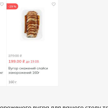
-29 %
279.00
₴
199.00
₴
до 19.08
Вугор смажений слайси
кг
заморожений 160г
160 г
ороженого вугра для вашого столу т