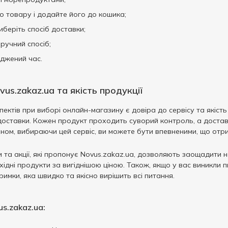
о товару і додайте його до кошика;
иберіть спосіб доставки;
ручний спосіб;
оджений час.
vus.zakaz.ua та якість продукції
ектів при виборі онлайн-магазину є довіра до сервісу та якість
ть доставки. Кожен продукт проходить суворий контроль, а дост
ном, вибираючи цей сервіс, ви можете бути впевненими, що отри
и та акції, які пропонує Novus.zakaz.ua, дозволяють заощадити 
ідні продукти за вигіднішою ціною. Також, якщо у вас виникли
имки, яка швидко та якісно вирішить всі питання.
s.zakaz.ua: