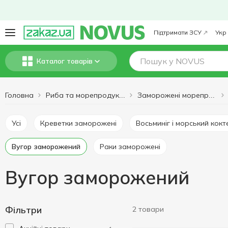
Підтримати ЗСУ
Укр
Каталог товарів
Головна
Риба та морепродукти
Заморожені морепродукти
Усі
Креветки заморожені
Восьминіг і морський кок
Вугор заморожений
Раки заморожені
Вугор заморожений
Фільтри
2 товари