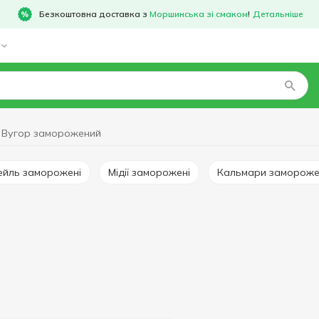
Безкоштовна доставка з
Моршинська зі смаком
!
Детальніше
Вугор заморожений
тейль заморожені
Мідії заморожені
Кальмари замороже