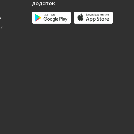
додаток
у
47