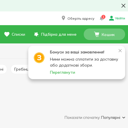
1
Увійти
Оберіть адресу
Списки
Підбірка для мене
Кошик
Бонуси за ваші замовлення!
Ними можна сплатити за доставку
або додаткові збори.
ні
Гребінці заморожені
Равлики заморожені
Переглянути
Показати спочатку:
Популярні