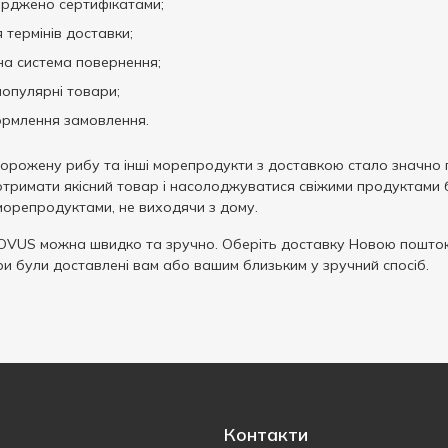
верджено сертифікатами;
термінів доставки;
чна система повернення;
 популярні товари;
ормлення замовлення.
морожену рибу та інші морепродукти з доставкою стало значно 
тримати якісний товар і насолоджуватися свіжими продуктами бе
морепродуктами, не виходячи з дому.
OVUS можна швидко та зручно. Оберіть доставку Новою поштою
ри були доставлені вам або вашим близьким у зручний спосіб.
Контакти