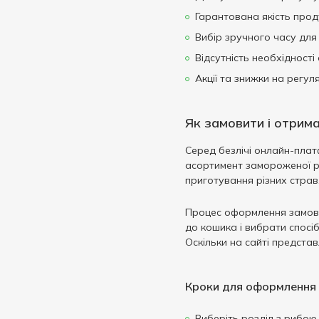
Гарантована якість прод
Вибір зручного часу для
Відсутність необхідності
Акції та знижки на регул
Як замовити і отрим
Серед безлічі онлайн-пла
асортимент замороженої ри
приготування різних страв
Процес оформлення замовл
до кошика і вибрати спосі
Оскільки на сайті представ
Кроки для оформлення 
Виберіть розділ з рибою