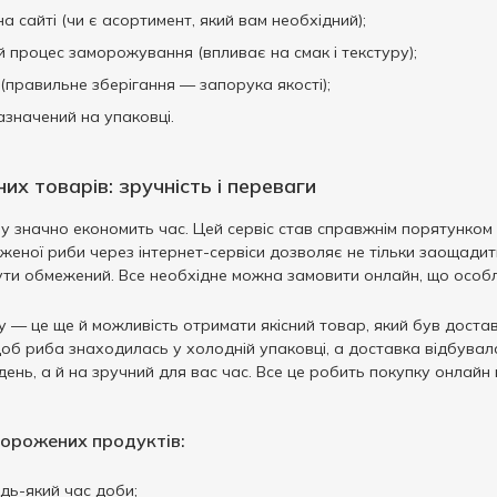
 сайті (чи є асортимент, який вам необхідний);
 процес заморожування (впливає на смак і текстуру);
 (правильне зберігання — запорука якості);
азначений на упаковці.
х товарів: зручність і переваги
 значно економить час. Цей сервіс став справжнім порятунком 
еної риби через інтернет-сервіси дозволяє не тільки заощадити 
ути обмежений. Все необхідне можна замовити онлайн, що особ
у — це ще й можливість отримати якісний товар, який був дост
 щоб риба знаходилась у холодній упаковці, а доставка відбувал
день, а й на зручний для вас час. Все це робить покупку онлайн
орожених продуктів:
удь-який час доби;