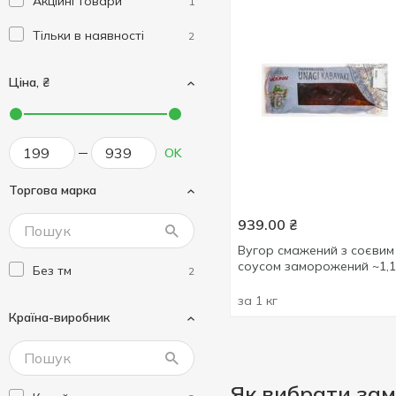
Акційні товари
1
Тільки в наявності
2
Ціна, ₴
OK
Торгова марка
939.00
₴
Вугор смажений з соєвим
соусом заморожений ~1,1
Без тм
2
за 1 кг
Країна-виробник
Як вибрати зам