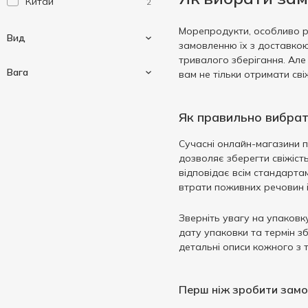
Китай
2
Морепродукти, особливо ри
Вид
замовленню їх з доставко
тривалого зберігання. Але
Вага
вам не тільки отримати сві
Вугор
2
Як правильно вибрат
Вагові
1
Сучасні онлайн-магазини 
160 г
1
дозволяє зберегти свіжість
відповідає всім стандарта
втрати поживних речовин і
Зверніть увагу на упаковк
дату упаковки та термін з
детальні описи кожного з 
Перш ніж зробити замо