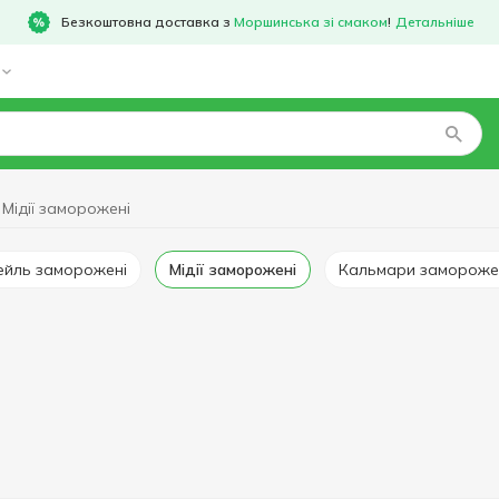
Безкоштовна доставка з
Моршинська зі смаком
!
Детальніше
Мідії заморожені
тейль заморожені
Мідії заморожені
Кальмари замороже