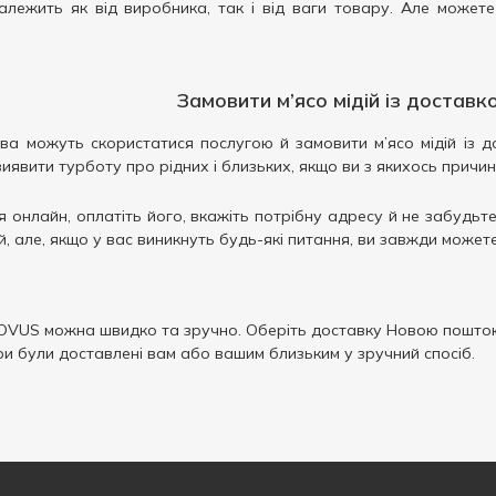
алежить як від виробника, так і від ваги товару. Але можете
Замовити м’ясо мідій із достав
єва можуть скористатися послугою й замовити м’ясо мідій із 
вити турботу про рідних і близьких, якщо ви з якихось причин н
 онлайн, оплатіть його, вкажіть потрібну адресу й не забудьт
, але, якщо у вас виникнуть будь-які питання, ви завжди може
OVUS можна швидко та зручно. Оберіть доставку Новою поштою
ри були доставлені вам або вашим близьким у зручний спосіб.