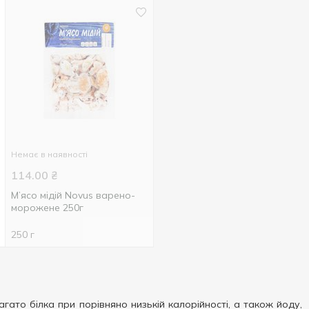
Немає в наявності
114.00
₴
М’ясо мідій Novus варено-
морожене 250г
250 г
агато білка при порівняно низькій калорійності, а також йоду,