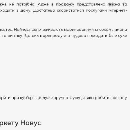
вже не потрібно. Адже в продажу представлена ​​якісна та
иходити з дому. Достатньо скористатися послугами інтернет-
лікатес. Найчастіше їх вживають маринованими із соком лимона
ки та випічку. До цих морепродуктів чудово підходить біле сухе
рити при кур’єрі. Це дуже зручна функція, яка робить шопінг у
аркету Новус