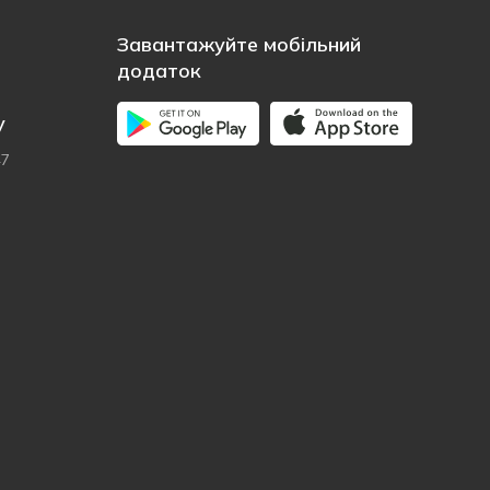
Завантажуйте мобільний
додаток
у
47