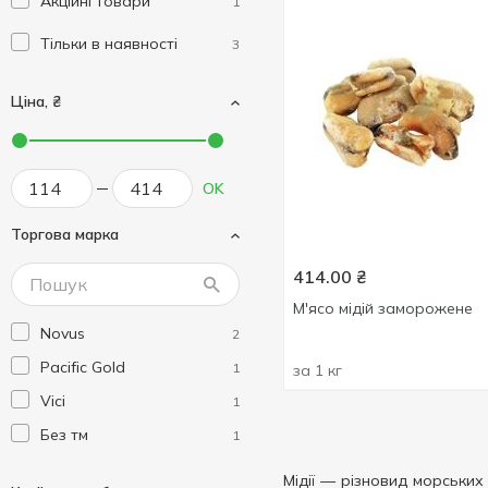
Акційні товари
1
Тільки в наявності
3
Ціна, ₴
OK
Торгова марка
414.00
₴
М'ясо мідій заморожене
Novus
2
Pacific Gold
1
за 1 кг
Vici
1
Без тм
1
Мідії — різновид морських 