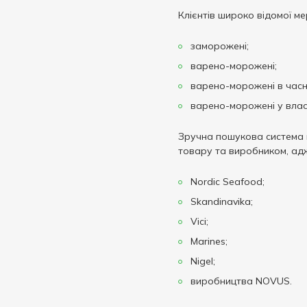
Клієнтів широко відомої ме
заморожені;
варено-морожені;
варено-морожені в часн
варено-морожені у влас
Зручна пошукова система н
товару та виробником, адж
Nordic Seafood;
Skandinavika;
Vici;
Marines;
Nigel;
виробництва NOVUS.