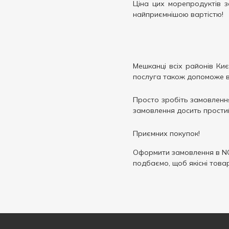
Ціна цих морепродуктів з
найприємнішою вартістю!
Мешканці всіх районів Ки
послуга також допоможе вия
Просто зробіть замовлення
замовлення досить простий
Приємних покупок!
Оформити замовлення в N
подбаємо, щоб якісні това