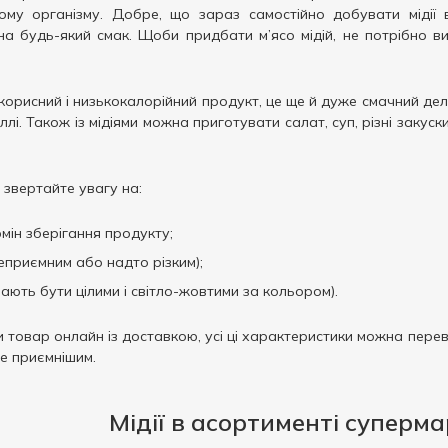
ому організму. Добре, що зараз самостійно добувати мідії 
на будь-який смак. Щоби придбати м’ясо мідій, не потрібно в
е корисний і низькокалорійний продукт, це ще й дуже смачний де
лі. Також із мідіями можна приготувати салат, суп, різні закус
, звертайте увагу на:
мін зберігання продукту;
еприємним або надто різким);
ають бути цілими і світло-жовтими за кольором).
 товар онлайн із доставкою, усі ці характеристики можна переві
е приємнішим.
Мідії в асортименті суперм