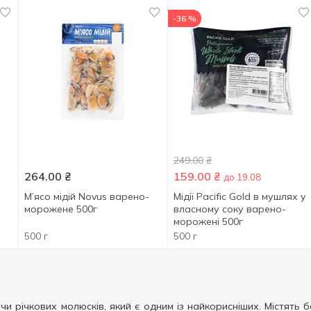
-36 %
249.00
₴
264.00
₴
159.00
₴
до 19.08
М’ясо мідій Novus варено-
Мідії Pacific Gold в мушлях у
морожене 500г
власному соку варено-
морожені 500г
500 г
500 г
чи річкових молюсків, який є одним із найкорисніших. Містять б