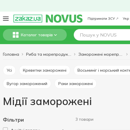
Підтримати ЗСУ
Укр
Каталог товарів
Головна
Риба та морепродукти
Заморожені морепродукти
Усі
Креветки заморожені
Восьминіг і морський кок
Вугор заморожений
Раки заморожені
Мідії заморожені
Фільтри
3 товари