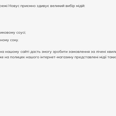
режі Новус приємно здивує великий вибір мідій:
иковому соусі;
ному соку.
а нашому сайті дасть змогу зробити замовлення за лічені хви
е на полицях нашого інтернет-магазину представлені мідії таки