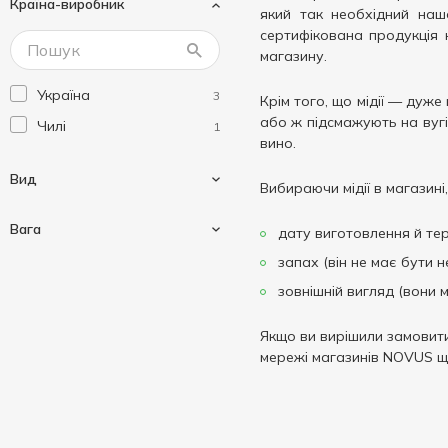
Країна-виробник
який так необхідний наш
сертифікована продукція 
магазину.
Україна
3
Крім того, що мідії — дуж
або ж підсмажують на вугіл
Чилі
1
вино.
Вид
Вибираючи мідії в магазині
Вага
дату виготовлення й тер
запах (він не має бути н
Мідії
4
зовнішній вигляд (вони м
Вагові
1
Якщо ви вирішили замовити
250 г
1
мережі магазинів NOVUS щ
500 г
2