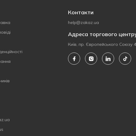
Контакти
тавка
help@zakaz.ua
овіді
Адреса торгового центр
Київ, пр. Європейського Союзу 
денційності
вання
ників
az.ua
us