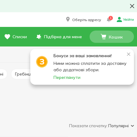
1
Увійти
Оберіть адресу
Списки
Підбірка для мене
Кошик
Бонуси за ваші замовлення!
Ними можна сплатити за доставку
або додаткові збори.
ні
Гребінці заморожені
Равлики заморожені
Переглянути
Показати спочатку:
Популярні