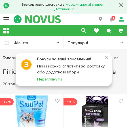
Безкоштовна доставка з
Моршинська зі смаком
!
Детальніше
1
Популярні
Фільтри
Головна
Товари для тварин
Гігієнічні наповнювачі для туалетів
Бонуси за ваші замовлення!
Ними можна сплатити за доставку
Гігієнічні наповнювачі для туалетів
або додаткові збори.
Переглянути
20 товарів
-17 %
-19 %