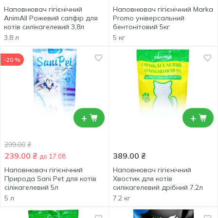
Наповнювач гігієнічний
Наповнювач гігієнічний Marka
AnimAll Рожевий сапфір для
Promo універсальний
котів силікагелевий 3,8л
бентонітовий 5кг
3.8 л
5 кг
-20 %
+
+
299.00
₴
239.00
₴
389.00
₴
до 17.08
Наповнювач гігієнічний
Наповнювач гігієнічний
Природа Sani Pet для котів
Хвостик для котів
сілікагелевий 5л
силікагелевий дрібний 7,2л
5 л
7.2 кг