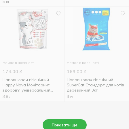
5 кг
Немає в наявності
Немає в наявності
174.00
₴
169.00
₴
Наповнювач гігієнічний
Наповнювач гігієнічний
Happy Nova Моніторинг
SuperCat Стандарт для котів
здоров'я універсальний
деревинний 3кг
силікагелевий 3,8л 1,45кг
3.8 л
3 кг
Показати ще