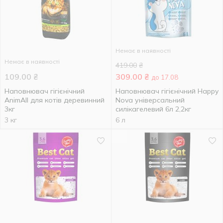
Немає в наявності
Немає в наявності
419.00
₴
109.00
₴
309.00
₴
до 17.08
Наповнювач гігієнічний
Наповнювач гігієнічний Happy
AnimAll для котів деревинний
Nova універсальний
3кг
силікагелевий 6л 2,2кг
3 кг
6 л