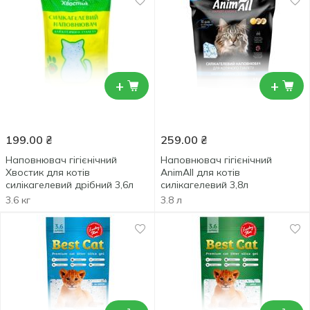
+
+
199.00
₴
259.00
₴
Наповнювач гігієнічний
Наповнювач гігієнічний
Хвостик для котів
AnimAll для котів
силікагелевий дрібний 3,6л
силікагелевий 3,8л
3.6 кг
3.8 л