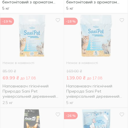
бентонітовий з ароматом
бентонітовий з ароматом
лаванди 5кг
лаванди 5кг
5 кг
5 кг
-19 %
-18 %
Немає в наявності
Немає в наявності
85.99
₴
169.00
₴
69.99
₴
139.00
₴
до 17.08
до 17.08
Наповнювач гігієнічний
Наповнювач гігієнічний
Природа Sani Pet
Природа Sani Pet
універсальний деревинний
універсальний деревинний
2,5кг
5кг
2.5 кг
5 кг
-26 %