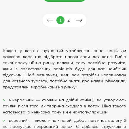
1
2
Кожен, у кого є пухнастий улюбленець, знає, наскільки
важливо коректно підібрати наповнювач для котів. Вибір
такої продукції на ринку великий, тому потрібно розуміти,
який із представлених варіантів буде для вас найбільш
підхожим. Щоб визначити, який вам потрібен наповнювач
для котячого туалету, потрібно знати про наявні різновиди,
представлені виробниками на ринку:
мінеральний — схожий на дрібні камінці, які утворюють
грудки після того, як тварина сходила в лоток. Ціна такого
наповнювача невисока, тому він є найпопулярнішим;
деревний — екологічно чистий, добре поглинає вологу й
не пропускає неприємний запах. Є дрібною стружкою з