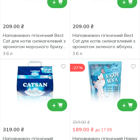
+
+
209.00
₴
209.00
₴
Наповнювач гігієнічний Best
Наповнювач гігієнічний Best
Cat для котів силікагелевий з
Cat для котів силікагелевий з
ароматом морського бризу
ароматом зеленого яблука
3,6л
3,6л
3.6 л
3.6 л
-27 %
+
+
259.00
₴
319.00
₴
189.00
₴
до 17.08
Наповнювач гігієнічний
Наповнювач гігієнічний Happy