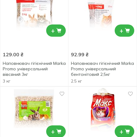
+
+
129.00
₴
92.99
₴
Наповнювач гігієнічний Marka
Наповнювач гігієнічний Marka
Promo універсальний
Promo універсальний
вівсяний 3кг
бентонітовий 2,5кг
3 кг
2.5 кг
+
+