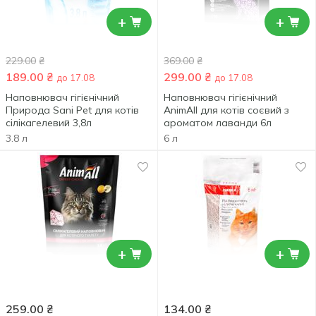
+
+
229.00
₴
369.00
₴
189.00
₴
299.00
₴
до 17.08
до 17.08
Наповнювач гігієнічний
Наповнювач гігієнічний
Природа Sani Pet для котів
AnimAll для котів соєвий з
сілікагелевий 3,8л
ароматом лаванди 6л
3.8 л
6 л
+
+
259.00
₴
134.00
₴