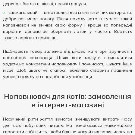
дерева, збитою в щільні, великі гранули;
силікагелевий — виготовляється із синтетичних матеріалів,
добре поглинає вологу. Після походу кота в туалет такий
наповнювач не змінює свою форму і краще за попередні
варіанти допомагає зберігати лоток у чистоті. Вартість
такого варіанта найвища.
Підбирають товар залежно від цінової категорії, зручності і
вподобань вихованця. Деякі коти можуть відмовлятися
ходити на конкретний наповнювач і починають шукати інше
місце. Щоб цього не сталося, важливо створити правильні
умови з огляду на вподобання улюбленця.
Наповнювач для котів: замовлення
в інтернет-магазині
Насичений ритм життя вимагає зменшувати витрати часу
для всіх побутових питань. Ми намагаємося максимально
спростити собі життя, щоби більше часу й сил залишилося на