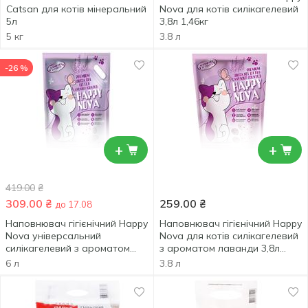
Catsan для котів мінеральний
Nova для котів силікагелевий
5л
3,8л 1,46кг
5 кг
3.8 л
-26 %
+
+
419.00
₴
309.00
₴
259.00
₴
до 17.08
Наповнювач гігієнічний Happy
Наповнювач гігієнічний Happy
Nova універсальний
Nova для котів силікагелевий
силікагелевий з ароматом
з ароматом лаванди 3,8л
лаванди 6л 2,2кг
1,45кг
6 л
3.8 л