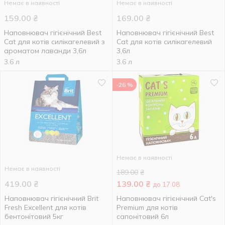
Немає в наявності
Немає в наявності
159.00
₴
169.00
₴
Наповнювач гігієнічний Best
Наповнювач гігієнічний Best
Cat для котів cилікагелевий з
Cat для котів cилікагелевий
ароматом лаванди 3,6л
3,6л
3.6 л
3.6 л
-26 %
Немає в наявності
Немає в наявності
189.00
₴
419.00
₴
139.00
₴
до 17.08
Наповнювач гігієнічний Brit
Наповнювач гігієнічний Cat's
Fresh Excellent для котів
Premium для котів
бентонітовий 5кг
сапонітовий 6л