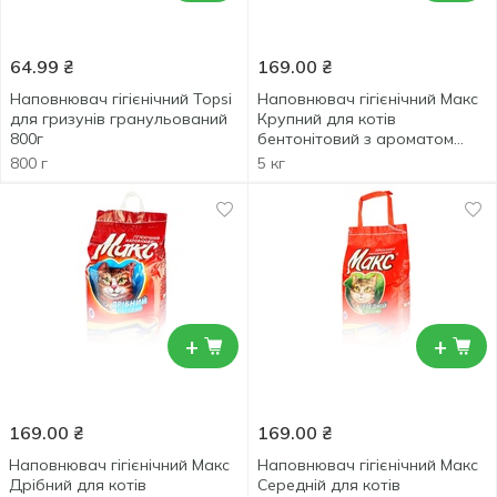
64.99
₴
169.00
₴
Наповнювач гігієнічний Topsi
Наповнювач гігієнічний Макс
для гризунів гранульований
Крупний для котів
800г
бентонітовий з ароматом
лаванди 5кг
800 г
5 кг
+
+
169.00
₴
169.00
₴
Наповнювач гігієнічний Макс
Наповнювач гігієнічний Макс
Дрібний для котів
Середній для котів