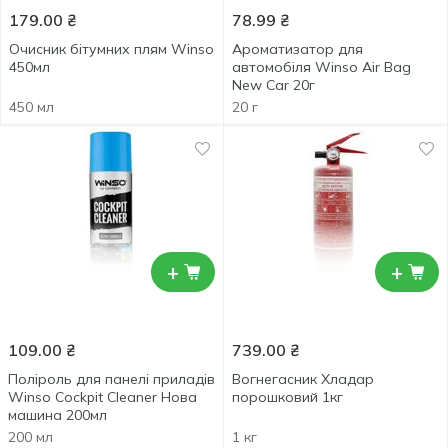
179.00
₴
78.99
₴
Очисник бітумних плям Winso
Ароматизатор для
450мл
автомобіля Winso Air Bag
New Car 20г
450 мл
20 г
+
+
109.00
₴
739.00
₴
Поліроль для панелі приладів
Вогнегасник Хладар
Winso Cockpit Cleaner Нова
порошковий 1кг
машина 200мл
200 мл
1 кг