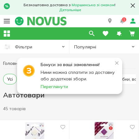
Безкоштовна доставка з
Моршинська зі смаком
!
Детальніше
1
Популярні
Фільтри
Головна
Хобі та відпочинок
Автотовари
Бонуси за ваші замовлення!
Ними можна сплатити за доставку
або додаткові збори.
Усі
Серветки, губки автомобільні
Щітки, шкребки, в
Переглянути
Автотовари
45 товарів