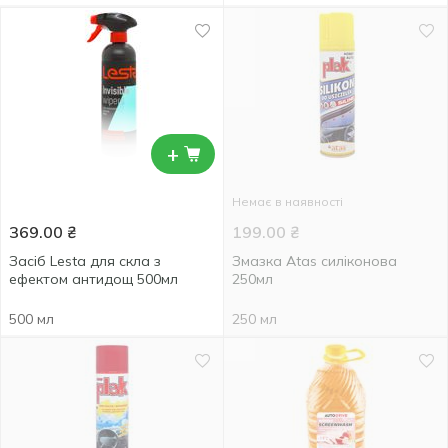
+
Немає в наявності
369.00
₴
199.00
₴
Засіб Lesta для скла з
Змазка Atas силіконова
ефектом антидощ 500мл
250мл
500 мл
250 мл