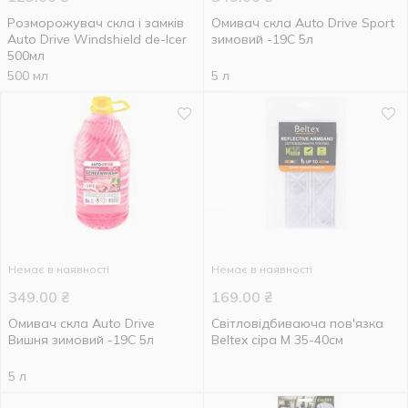
Розморожувач скла і замків
Омивач скла Auto Drive Sport
Auto Drive Windshield de-lcer
зимовий -19С 5л
500мл
500 мл
5 л
Немає в наявності
Немає в наявності
349.00
₴
169.00
₴
Омивач скла Auto Drive
Світловідбиваюча пов'язка
Вишня зимовий -19С 5л
Beltex сіра M 35-40см
5 л