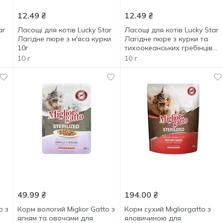
12.49
₴
12.49
₴
ar
Ласощі для котів Lucky Star
Ласощі для котів Lucky Star
Лагідне пюре з м'яса курки
Лагідне пюре з курки та
10г
тихоокеанських гребінців
10г
10 г
10 г
49.99
₴
194.00
₴
o з
Корм вологий Miglior Gatto з
Корм сухий Migliorgatto з
ягням та овочами для
яловичиною для