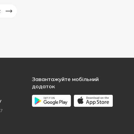
2
Завантажуйте мобільний
додаток
у
47