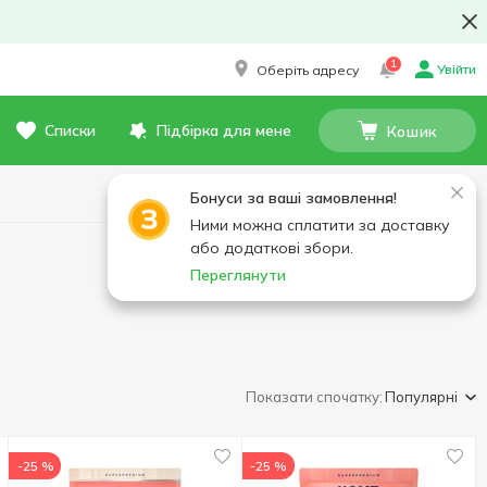
1
Увійти
Оберіть адресу
Списки
Підбірка для мене
Кошик
Бонуси за ваші замовлення!
Ними можна сплатити за доставку
або додаткові збори.
Переглянути
Показати спочатку:
Популярні
-25 %
-25 %