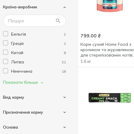
Країна-виробник
Delickcious
13
Dreamies
3
Farmina
5
Бельгія
2
799.00
₴
Felix
19
Греція
1
Корм сухий Home Food з
Friskies
14
кроликом та журавлиною
Китай
8
Gim Cat
для стерилізованих котів
3
1,6кг
1.6 кг
Литва
31
GOURMET
24
Німеччина
18
Grandorf
2
Польща
41
Показати більше
Happy Cat
2
Сербія
5
Home Food
5
Вид корму
Тайланд
14
Kitekat
5
Туреччина
2
Lucky Star
6
Призначення корму
Угорщина
31
Miglior Gatto
20
Крем-суп
5
Україна
Основа
115
Miogatto
5
Ласощі
37