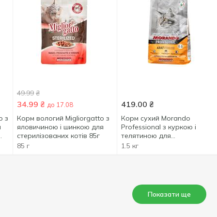
49.99
₴
34.99
₴
419.00
₴
до 17.08
o з
Корм вологий Migliorgatto з
Корм сухий Morando
и
яловичиною і шинкою для
Professional з куркою і
стерилізованих котів 85г
телятиною для
стерилізованих котів 1,5кг
85 г
1.5 кг
Показати ще