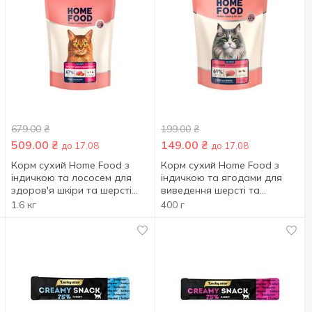
679.00
₴
199.00
₴
509.00
₴
149.00
₴
до 17.08
до 17.08
Корм сухий Home Food з
Корм сухий Home Food з
індичкою та лососем для
індичкою та ягодами для
здоров'я шкіри та шерсті
виведення шерсті та
котів 1,6кг
стерилізованих котів 400г
1.6 кг
400 г