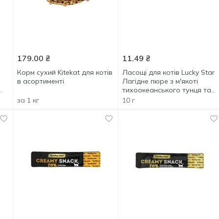
179.00
₴
11.49
₴
Корм сухий Kitekat для котів
Ласощі для котів Lucky Star
в асортименті
Лагідне пюре з м'якоті
тихоокеанського тунця та
креветок 10г
за 1 кг
10 г