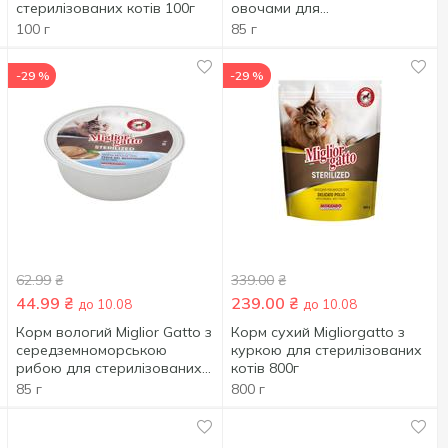
стерилізованих котів 100г
овочами для
стерилізованих котів 85г
100 г
85 г
-29 %
-29 %
62.99
₴
339.00
₴
44.99
₴
239.00
₴
до 10.08
до 10.08
Корм вологий Miglior Gatto з
Корм сухий Migliorgatto з
середземноморською
куркою для стерилізованих
рибою для стерилізованих
котів 800г
котів 85г
85 г
800 г