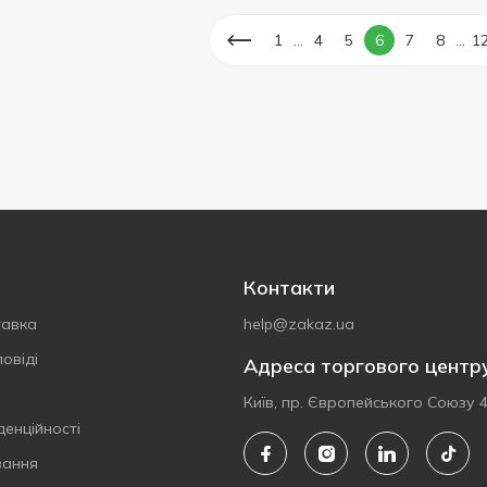
...
...
1
4
5
6
7
8
1
Контакти
тавка
help@zakaz.ua
овіді
Адреса торгового центр
Київ, пр. Європейського Союзу 
денційності
вання