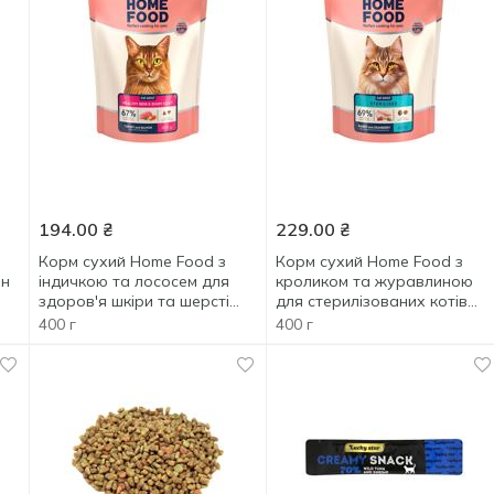
194.00
₴
229.00
₴
Корм сухий Home Food з
Корм сухий Home Food з
ін
індичкою та лососем для
кроликом та журавлиною
здоров'я шкіри та шерсті
для стерилізованих котів
котів 400г
400г
400 г
400 г