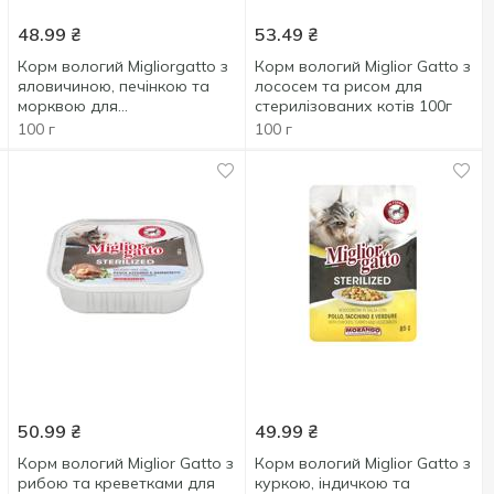
48.99
₴
53.49
₴
Корм вологий Migliorgatto з
Корм вологий Miglior Gatto з
яловичиною, печінкою та
лососем та рисом для
морквою для
стерилізованих котів 100г
стерилізованих котів 100г
100 г
100 г
50.99
₴
49.99
₴
Корм вологий Miglior Gatto з
Корм вологий Miglior Gatto з
рибою та креветками для
куркою, індичкою та