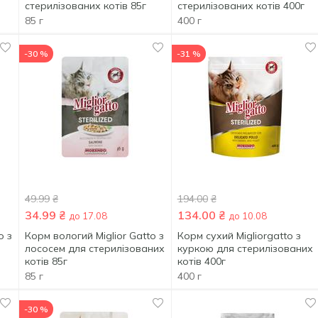
стерилізованих котів 85г
стерилізованих котів 400г
85 г
400 г
-30 %
-31 %
49.99
₴
194.00
₴
34.99
₴
134.00
₴
до 17.08
до 10.08
o з
Корм вологий Miglior Gatto з
Корм сухий Migliorgatto з
лососем для стерилізованих
куркою для стерилізованих
котів 85г
котів 400г
85 г
400 г
-30 %