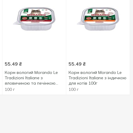
55.49
₴
55.49
₴
Корм вологий Morando Le
Корм вологий Morando Le
Tradizioni Italiane з
Tradizioni Italiane з індичкою
яловичиною та печінкою
для котів 100г
для котів 100г
100 г
100 г