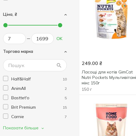
Ціна, ₴
OK
Торгова марка
249.00
₴
Ласощі для котів GimCat
Nutri Pockets Мультивітам
Half&Half
10
мікс 150г
AnimAll
2
150 г
Basttet'o
5
Brit Premium
15
Carnie
7
Cherie
6
Показати більше
Club 4 Paws
45