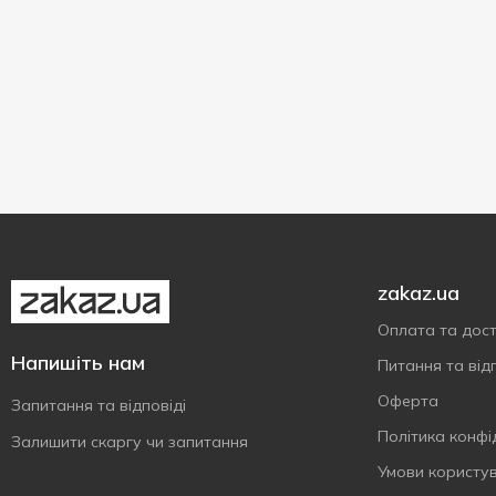
Форель
1
Фрукти
1
Чорниця
1
Чіа
1
Шпинат
4
Яблуко
1
Ягня
3
Ягоди
2
Яловичина
zakaz.ua
2
Індичка
8
Оплата та дос
Напишіть нам
Питання та відп
Оферта
Запитання та відповіді
Політика конфі
Залишити скаргу чи запитання
Умови користу