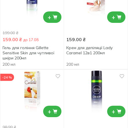
+
+
199.00
₴
159.00
₴
159.00
₴
до 17.08
Гель для гоління Gillette
Крем для депіляції Lady
Sensitive Skin для чутливої
Caramel 12в1 200мл
шкіри 200мл
200 мл
200 мл
-24 %
+
+
98.99
₴