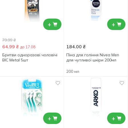
+
+
79.99
₴
64.99
₴
184.00
₴
до 17.08
Бритви одноразові чоловічі
Піна для гоління Nivea Men
BIC Metal 5шт
для чутливої шкіри 200мл
200 мл
+
+