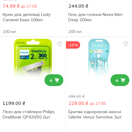
74.99
₴
244.00
₴
до 17.08
Крем для депіляції Lady
Гель для гоління Nivea Men
Caramel Бікіні 100мл
Deep 200мл
100 мл
200 мл
-19 %
+
+
284.00
₴
1199.00
₴
229.00
₴
до 17.08
Леза для стайлера Philips
Бритви одноразові жіночі
OneBlade QP420/50 2шт
Gillette Venus Sensitive 3шт