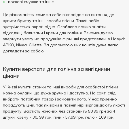
воскові смужки та інше.
Це різноманіття саме за себе відповідає на питання, де
купити бритву та інші засоби гігієни. Такий вибір
зустрічається вкрай рідко. Особливо важко знайти
підходящі бальзами і креми для гоління. Рекомендуємо
звернути увагу на продукцію фірм, які представлені в Новусі:
АРКО, Nivea, Gillette. За допомогою цих коштів дуже легко
доглядати за собою.
Купити верстати для гоління за вигідними
цінами
У Києві купити станки та інші вироби для особистої гігієни
можна онлайн, що дуже зручно і доступно. На сайті слід
вибрати потрібний товар і замовити його. У нас приємно
порадують ціни, так як вони в повній мірі відповідають якості
продукту. Вартість жіночих лез становить 58,99 грн за 4
штуки, крему - 30, 99 грн, піни - 57,99 грн, гелю - 109 грн.