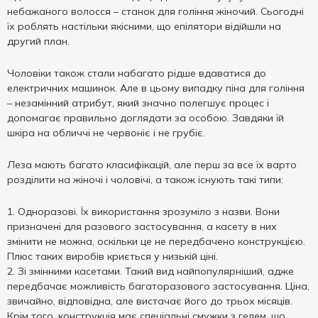
небажаного волосся – станок для гоління жіночий. Сьогодні
їх роблять настільки якісними, що епілятори відійшли на
другий план.
Чоловіки також стали набагато рідше вдаватися до
електричних машинок. Але в цьому випадку піна для гоління
– незамінний атрибут, який значно полегшує процес і
допомагає правильно доглядати за особою. Завдяки їй
шкіра на обличчі не червоніє і не грубіє.
Леза мають багато класифікацій, але перш за все їх варто
розділити на жіночі і чоловічі, а також існують такі типи:
Одноразові. Їх використання зрозуміло з назви. Вони
призначені для разового застосування, а касету в них
змінити не можна, оскільки це не передбачено конструкцією.
Плюс таких виробів криється у низькій ціні.
Зі змінними касетами. Такий вид найпопулярніший, адже
передбачає можливість багаторазового застосування. Ціна,
звичайно, відповідна, але вистачає його до трьох місяців.
Крім того, конструкція має спеціальні смужки з гелем, що