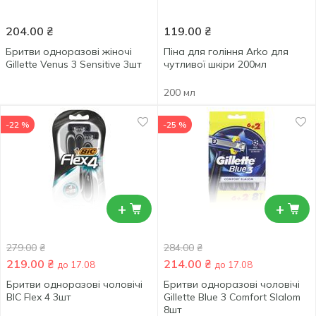
204.00
₴
119.00
₴
Бритви одноразові жіночі
Піна для гоління Arko для
Gillette Venus 3 Sensitive 3шт
чутливої шкіри 200мл
200 мл
-22 %
-25 %
+
+
279.00
₴
284.00
₴
219.00
₴
214.00
₴
до 17.08
до 17.08
Бритви одноразові чоловічі
Бритви одноразові чоловічі
BIC Flex 4 3шт
Gillette Blue 3 Comfort Slalom
8шт