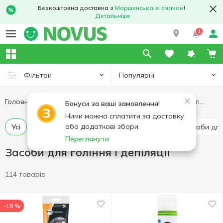
Безкоштовна доставка з
Моршинська зі смаком
!
Детальніше
1
Популярні
Фільтри
Головна
Гігієна та догляд
Засоби для гоління і депіляції
Бонуси за ваші замовлення!
Ними можна сплатити за доставку
або додаткові збори.
Усі
Бритви і леза
Засоби для гоління
Засоби для
Переглянути
Засоби для гоління і депіляції
114 товарів
-19 %