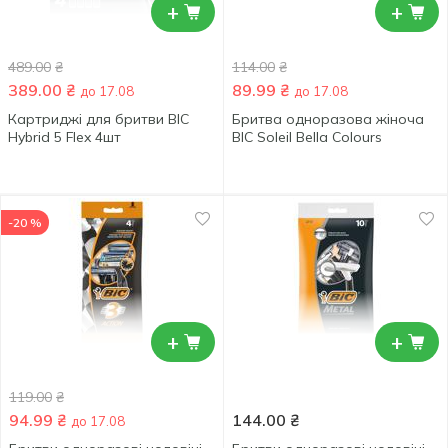
+
+
489.00
₴
114.00
₴
389.00
₴
89.99
₴
до 17.08
до 17.08
Картриджі для бритви BIC
Бритва одноразова жіноча
Hybrid 5 Flex 4шт
BIC Soleil Bella Colours
-20 %
+
+
119.00
₴
94.99
₴
144.00
₴
до 17.08