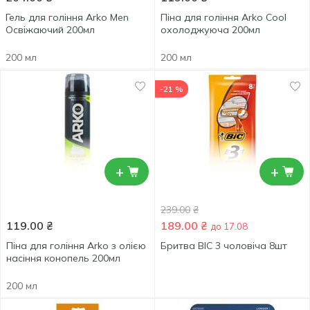
Гель для гоління Arko Men
Піна для гоління Arko Cool
Освіжаючий 200мл
охолоджуюча 200мл
200 мл
200 мл
-21 %
+
+
239.00
₴
119.00
₴
189.00
₴
до 17.08
Піна для гоління Arko з олією
Бритва BIC 3 чоловіча 8шт
насіння конопель 200мл
200 мл