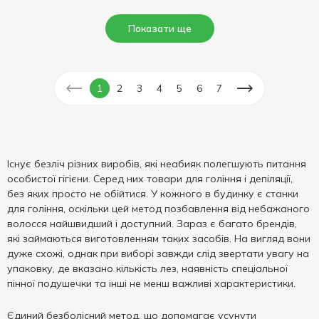
Показати ще
1
2
3
4
5
6
7
Існує безліч різних виробів, які неабияк полегшують питання
особистої гігієни. Серед них товари для гоління і депіляції,
без яких просто не обійтися. У кожного в будинку є станки
для гоління, оскільки цей метод позбавлення від небажаного
волосся найшвидший і доступний. Зараз є багато брендів,
які займаються виготовленням таких засобів. На вигляд вони
дуже схожі, однак при виборі завжди слід звертати увагу на
упаковку, де вказано кількість лез, наявність спеціальної
пінної подушечки та інші не менш важливі характеристики.
Єдиний безболісний метод, що допомагає усунути