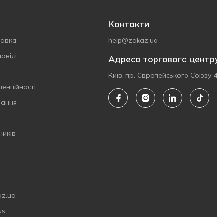
Контакти
тавка
help@zakaz.ua
овіді
Адреса торгового центр
Київ, пр. Європейського Союзу 
денційності
вання
ників
az.ua
us