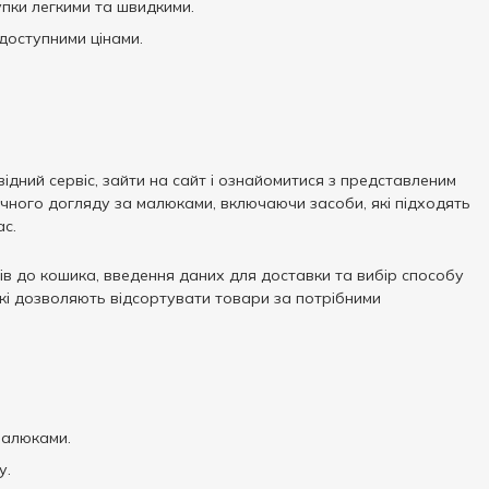
упки легкими та швидкими.
доступними цінами.
ідний сервіс, зайти на сайт і ознайомитися з представленим
ечного догляду за малюками, включаючи засоби, які підходять
ас.
в до кошика, введення даних для доставки та вибір способу
які дозволяють відсортувати товари за потрібними
малюками.
у.