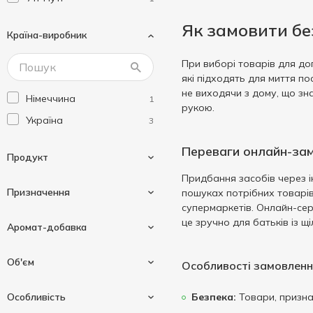
Як замовити бе
Країна-виробник
При виборі товарів для до
які підходять для миття п
не виходячи з дому, що зн
Німеччина
1
рукою.
Україна
3
Переваги онлайн-зам
Продукт
Придбання засобів через ін
Призначення
пошуках потрібних товарів
супермаркетів. Онлайн-сер
Бальзам
1
це зручно для батьків із щ
Аромат-добавка
Гель для миття посуду
1
Для дитячого одягу
1
Об'єм
Засіб
Особливості замовленн
3
Для миття дитячого
1
Алое вера
посуду
1
Особливість
Безпека:
Товари, признач
Ромашка
1