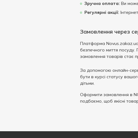
Зручна оплата:
Ви може
Регулярні акції:
Інтернет
Замовлення через сер
Платформа Novus.zakaz.ua н
безпечного миття посуду. 
замовлення товарів стає п
За допомогою онлайн-серв
бути в курсі статусу вашо
дітьми.
Оформити замовлення в N
подбаємо, щоб якісні това