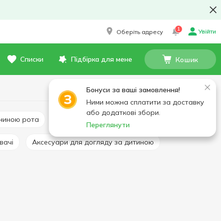
1
Увійти
Оберіть адресу
Списки
Підбірка для мене
Кошик
Бонуси за ваші замовлення!
Ними можна сплатити за доставку
або додаткові збори.
жниною рота
Шампунь, гель, пінка
Мило для дітей
Переглянути
вачі
Аксесуари для догляду за дитиною