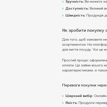
Для миття посуду
1
Зручність:
Ви можете зам
500 мл
3
Для посуду
1
Доступність:
Великий ви
600 мл
1
Швидкість:
Продукція д
Еко
1
Органік
1
Як зробити покупку 
Для того, щоб замовити не
асортиментом. На платформ
для миття посуду. Усе це 
Простий процес оформлення
оплати. Це займе всього к
характеристиками, а також
Переваги покупки чере
Широкий вибір:
Онлайн-
Якість:
Продукти перевір