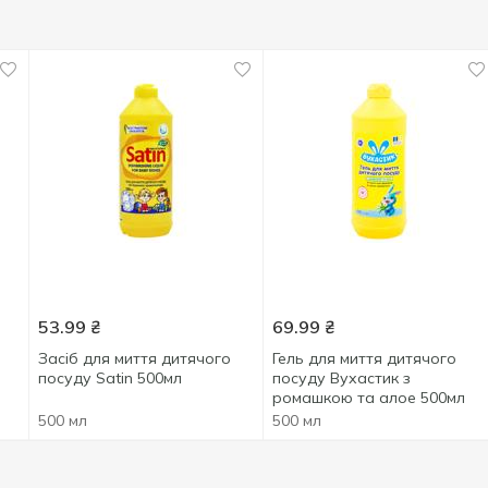
53.99
₴
69.99
₴
Засіб для миття дитячого
Гель для миття дитячого
посуду Satin 500мл
посуду Вухастик з
ромашкою та алое 500мл
500 мл
500 мл