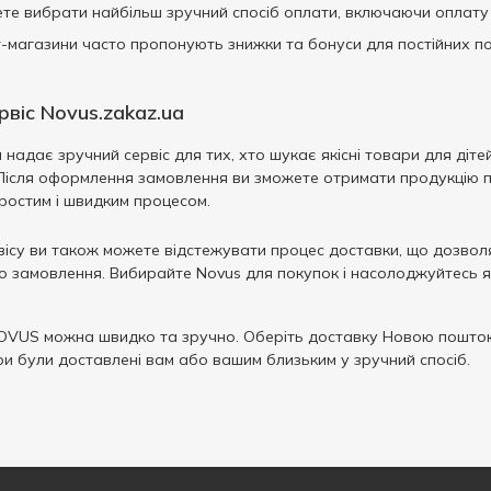
те вибрати найбільш зручний спосіб оплати, включаючи оплату 
-магазини часто пропонують знижки та бонуси для постійних по
віс Novus.zakaz.ua
адає зручний сервіс для тих, хто шукає якісні товари для дітей.
Після оформлення замовлення ви зможете отримати продукцію пр
ростим і швидким процесом.
ісу ви також можете відстежувати процес доставки, що дозвол
го замовлення. Вибирайте Novus для покупок і насолоджуйтесь я
OVUS можна швидко та зручно. Оберіть доставку Новою поштою
ри були доставлені вам або вашим близьким у зручний спосіб.