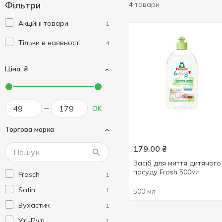
Фільтри
4 товари
Акційні товари
1
Тільки в наявності
4
Ціна, ₴
OK
Торгова марка
179.00
₴
Засiб для миття дитячого
посуду Frosh 500мл
Frosch
1
Satin
1
500 мл
Вухастик
1
Уті-Путі
1