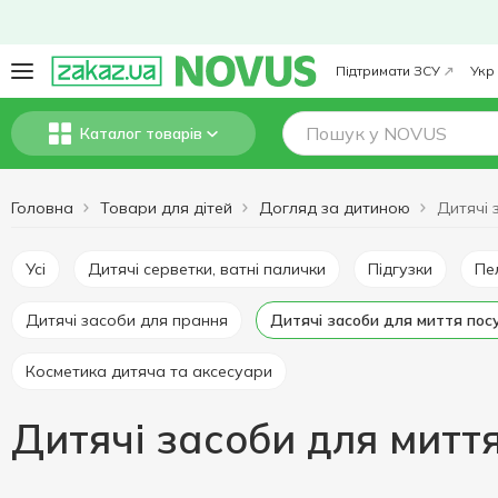
Підтримати ЗСУ
Укр
Каталог товарів
Головна
Товари для дітей
Догляд за дитиною
Усі
Дитячі серветки, ватні палички
Підгузки
П
Дитячі засоби для прання
Дитячі засоби для миття пос
Косметика дитяча та аксесуари
Дитячі засоби для митт