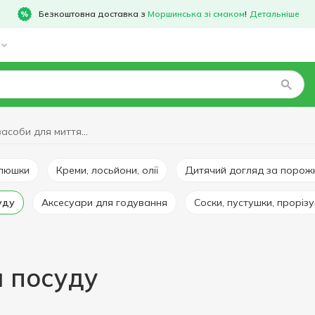
Безкоштовна доставка з
Моршинська зі смаком
!
Детальніше
Дитячі засоби для миття посуду
елюшки
Креми, лосьйони, олії
Дитячий догляд за поро
уду
Аксесуари для годування
Соски, пустушки, прорізу
я посуду