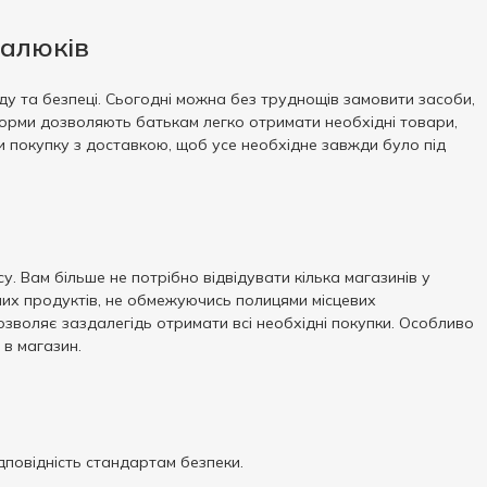
малюків
ду та безпеці. Сьогодні можна без труднощів замовити засоби,
тформи дозволяють батькам легко отримати необхідні товари,
ти покупку з доставкою, щоб усе необхідне завжди було під
. Вам більше не потрібно відвідувати кілька магазинів у
них продуктів, не обмежуючись полицями місцевих
дозволяє заздалегідь отримати всі необхідні покупки. Особливо
 в магазин.
дповідність стандартам безпеки.