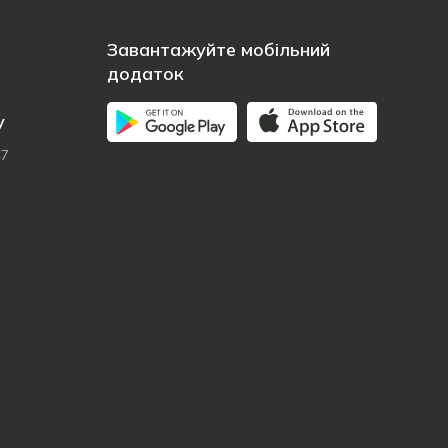
Завантажуйте мобільний
додаток
у
47