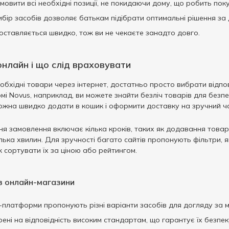
овити всі необхідні позиції, не покидаючи дому, що робить пок
бір засобів дозволяє батькам підібрати оптимальні рішення за 
оставляється швидко, тож ви не чекаєте занадто довго.
онлайн і що слід враховувати
обхідні товари через інтернет, достатньо просто вибрати відпов
і Novus, наприклад, ви можете знайти безліч товарів для безп
можна швидко додати в кошик і оформити доставку на зручний ч
 замовлення включає кілька кроків, таких як додавання товарі
ілька хвилин. Для зручності багато сайтів пропонують фільтри, 
 сортувати їх за ціною або рейтингом.
з онлайн-магазини
платформи пропонують різні варіанти засобів для догляду за 
ені на відповідність високим стандартам, що гарантує їх безпек