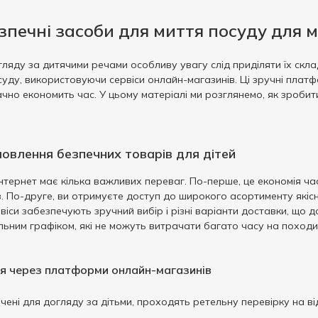
зпечні засоби для миття посуду для 
гляду за дитячими речами особливу увагу слід приділяти їх скла
осуду, використовуючи сервіси онлайн-магазинів. Ці зручні пла
ачно економить час. У цьому матеріалі ми розглянемо, як зроби
овлення безпечних товарів для дітей
тернет має кілька важливих переваг. По-перше, це економія часу
. По-друге, ви отримуєте доступ до широкого асортименту якіс
віси забезпечують зручний вибір і різні варіанти доставки, що 
ільним графіком, які не можуть витрачати багато часу на походи
я через платформи онлайн-магазинів
ені для догляду за дітьми, проходять ретельну перевірку на ві