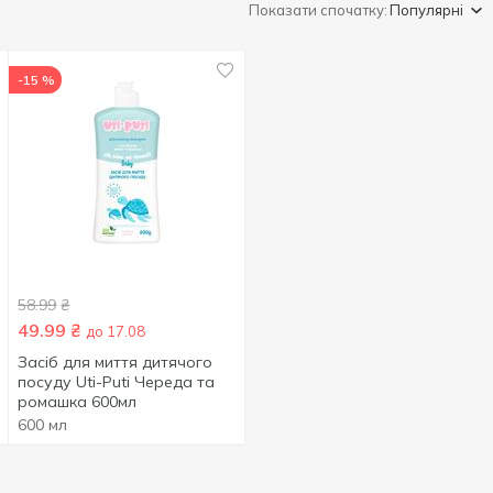
Показати спочатку:
Популярні
-15 %
58.99
₴
49.99
₴
до 17.08
Засіб для миття дитячого
посуду Uti-Puti Череда та
ромашка 600мл
600 мл