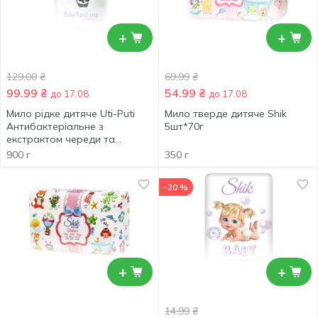
+
+
129.00
₴
69.99
₴
99.99
₴
54.99
₴
до 17.08
до 17.08
Мило рідке дитяче Uti-Puti
Мило тверде дитяче Shik
Антибактеріальне з
5шт*70г
екстрактом череди та
ромашки з бісабололом з
900 г
350 г
ароматом лимонаду 900г
-20 %
+
+
14.99
₴