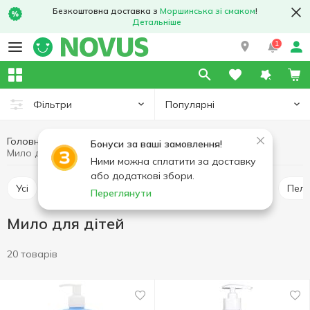
Безкоштовна доставка з
Моршинська зі смаком
!
Детальніше
1
Популярні
Фільтри
Головна
Товари для дітей
Догляд за дитиною
Бонуси за ваші замовлення!
Мило для дітей
Ними можна сплатити за доставку
або додаткові збори.
Усі
Дитячі серветки, ватні палички
Підгузки
Пел
Переглянути
Мило для дітей
20 товарів