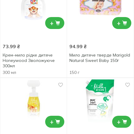
+
+
73.99
₴
94.99
₴
Крем-мило рідке дитяче
Мило дитяче тверде Marigold
Honeywood Зволожуюче
Natural Sweet Baby 150г
300мл
300 мл
150 г
+
+