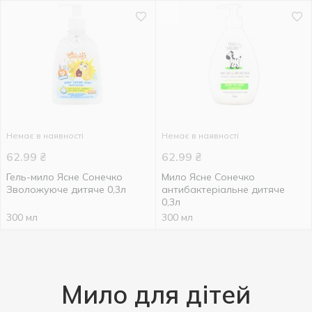
Немає в наявності
Немає в наявності
62.99
₴
62.99
₴
Гель-мило Ясне Сонечко
Мило Ясне Сонечко
Зволожуюче дитяче 0,3л
антибактеріальне дитяче
0,3л
300 мл
300 мл
Мило для дітей