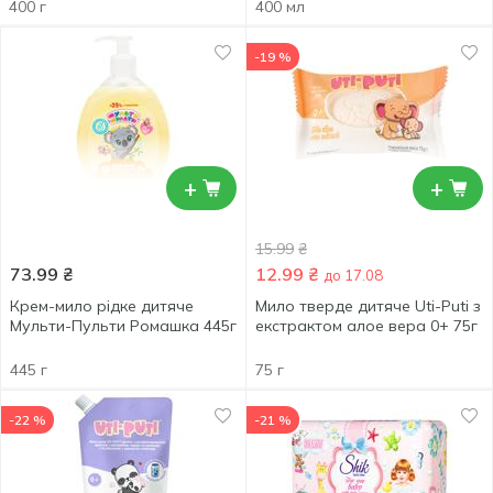
400 г
400 мл
-19 %
+
+
15.99
₴
73.99
₴
12.99
₴
до 17.08
Крем-мило рідке дитяче
Мило тверде дитяче Uti-Puti з
Мульти-Пульти Ромашка 445г
екстрактом алое вера 0+ 75г
445 г
75 г
-22 %
-21 %