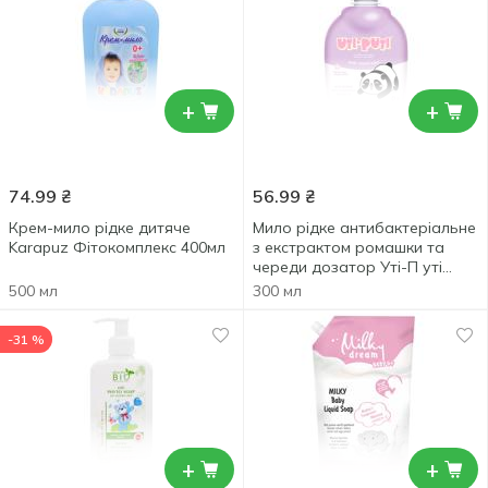
+
+
74.99
₴
56.99
₴
Крем-мило рідке дитяче
Мило рідке антибактеріальне
Karapuz Фітокомплекс 400мл
з екстрактом ромашки та
череди дозатор Уті-П уті
300мл
500 мл
300 мл
-31 %
+
+