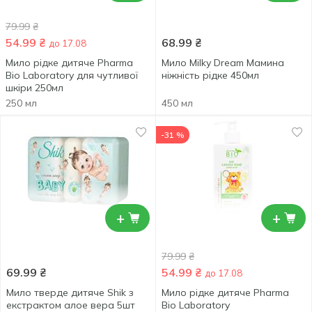
79.99
₴
54.99
₴
68.99
₴
до 17.08
Мило рідке дитяче Pharma
Мило Milky Dream Мамина
Bio Laboratory для чутливої
ніжність рідке 450мл
шкіри 250мл
250 мл
450 мл
-31 %
+
+
79.99
₴
69.99
₴
54.99
₴
до 17.08
Мило тверде дитяче Shik з
Мило рідке дитяче Pharma
екстрактом алое вера 5шт
Bio Laboratory