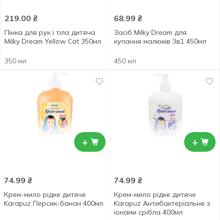
219.00
₴
68.99
₴
Пінка для рук і тіла дитяча
Засіб Milky Dream для
Milky Dream Yellow Cat 350мл
купання малюків 3в1 450мл
350 мл
450 мл
+
+
74.99
₴
74.99
₴
Крем-мило рідке дитяче
Крем-мило рідке дитяче
Karapuz Персик-банан 400мл
Karapuz Антибактеріальне з
іонами срібла 400мл