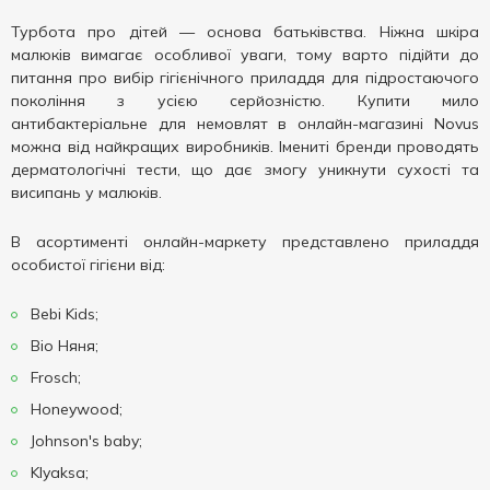
Турбота про дітей — основа батьківства. Ніжна шкіра
малюків вимагає особливої уваги, тому варто підійти до
питання про вибір гігієнічного приладдя для підростаючого
покоління з усією серйозністю. Купити мило
антибактеріальне для немовлят в онлайн-магазині Novus
можна від найкращих виробників. Імениті бренди проводять
дерматологічні тести, що дає змогу уникнути сухості та
висипань у малюків.
В асортименті онлайн-маркету представлено приладдя
особистої гігієни від:
Bebi Kids;
Bio Няня;
Frosch;
Honeywood;
Johnson's baby;
Klyaksa;