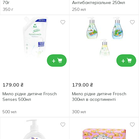
70г
Антибактеріальне 250мл
350 г
250 мл
+
+
179.00
₴
179.00
₴
Мило рідке дитяче Frosch
Мило рідке дитяче Frosch
Senses 500мл
300мл в асортименті
500 мл
300 мл