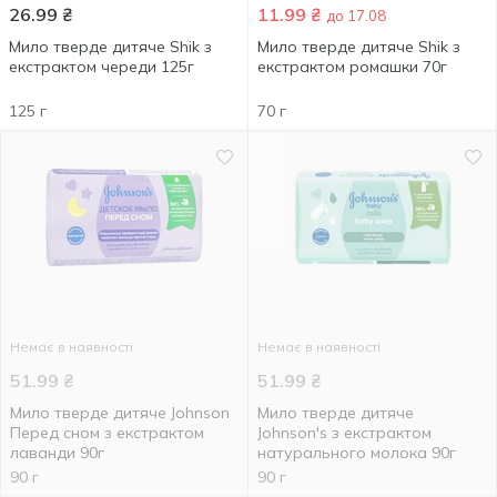
26.99
₴
11.99
₴
до 17.08
Мило тверде дитяче Shik з
Мило тверде дитяче Shik з
екстрактом череди 125г
екстрактом ромашки 70г
125 г
70 г
Немає в наявності
Немає в наявності
51.99
₴
51.99
₴
Мило тверде дитяче Johnson
Мило тверде дитяче
Перед сном з екстрактом
Johnson's з екстрактом
лаванди 90г
натурального молока 90г
90 г
90 г