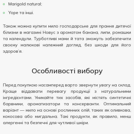
Marigold natural;
Yope та інші.
Також можна купити мило господарське для прання дитячої
білизни в магазині Новус з ароматом банана, липи, ромашки
та календули. Турботливі мами й тата зможуть забезпечити
своєму малюкові належний догляд, без шкоди для його
здоров’я.
Особливості вибору
Перед покупкою насамперед варто звернути увагу на склад.
Краще віддавати перевагу продукції з натуральними
інгредієнтами. Уникайте тих засобів, які містять синтетичні
барвники, ароматизатори та консерванти. Оптимальний
варіант — мило на основі рослинних олій, таких як оливкова,
кокосова або мигдальна. Такі продукти, як правило, менш
алергенні та безпечні для чутливої шкіри.