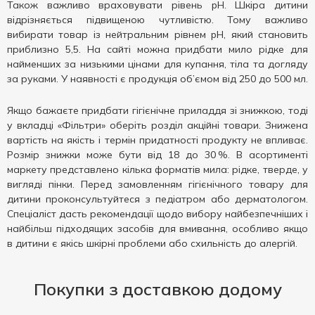
Також важливо враховувати рівень pH. Шкіра дитини
відрізняється підвищеною чутливістю. Тому важливо
вибирати товар із нейтральним рівнем pH, який становить
приблизно 5,5. На сайті можна придбати мило рідке для
найменших за низькими цінами для купання, тіла та догляду
за руками. У наявності є продукція об’ємом від 250 до 500 мл.
Якщо бажаєте придбати гігієнічне приладдя зі знижкою, тоді
у вкладці «Фільтри» оберіть розділ акційні товари. Знижена
вартість на якість і термін придатності продукту не впливає.
Розмір знижки може бути від 18 до 30 %. В асортименті
маркету представлено кілька форматів мила: рідке, тверде, у
вигляді пінки. Перед замовленням гігієнічного товару для
дитини проконсультуйтеся з педіатром або дерматологом.
Спеціаліст дасть рекомендації щодо вибору найбезпечніших і
найбільш підходящих засобів для вмивання, особливо якщо
в дитини є якісь шкірні проблеми або схильність до алергій.
Покупки з доставкою додому