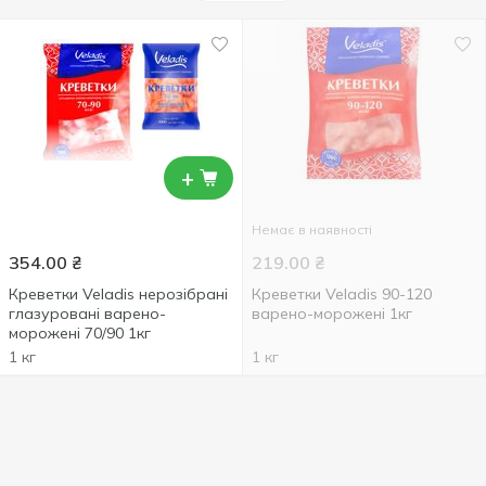
+
Немає в наявності
354.00
₴
219.00
₴
Креветки Veladis нерозібрані
Креветки Veladis 90-120
глазуровані варено-
варено-морожені 1кг
морожені 70/90 1кг
1 кг
1 кг