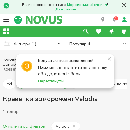
Безкоштовна доставка з
Моршинська зі смаком
!
Детальніше
1
Популярні
Фільтри
(1)
Головна
Риба та морепродукти
Бонуси за ваші замовлення!
Креветки заморожені
Заморожені морепродукти
Ними можна сплатити за доставку
Креветки заморожені Veladis
або додаткові збори.
Переглянути
Усі
Креветки заморожені
Восьминіг і морський кокт
Креветки заморожені Veladis
1 товар
Veladis
Очистити всі фільтри