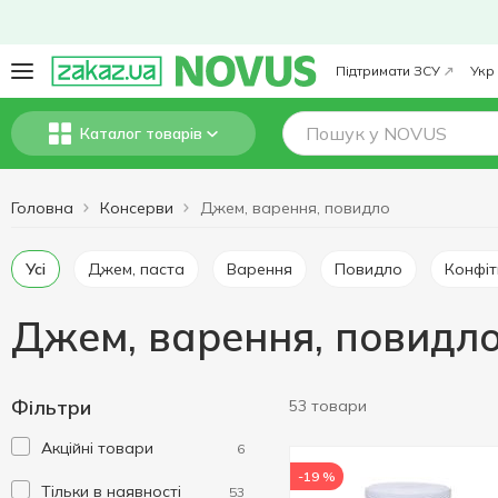
Підтримати ЗСУ
Укр
Каталог товарів
Головна
Консерви
Джем, варення, повидло
Усі
Джем, паста
Варення
Повидло
Конфі
Джем, варення, повидл
Фільтри
53 товари
Акційні товари
6
-19 %
Тільки в наявності
53