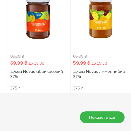
96.99
₴
85.99
₴
69.99
₴
59.99
₴
до 19.08
до 19.08
Джем Novus абрикосовий
Джем Novus Лимон-імбир
375г
375г
375 г
375 г
Показати ще