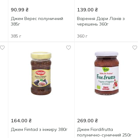
90.99
₴
139.00
₴
Джем Верес полуничний
Варення Дари Ланів з
385г
черешень 360г
385 г
360 г
164.00
₴
269.00
₴
а
Джем Fimtad з інжиру 380г
Джем Fiordifrutta
полунично-суничний 250г