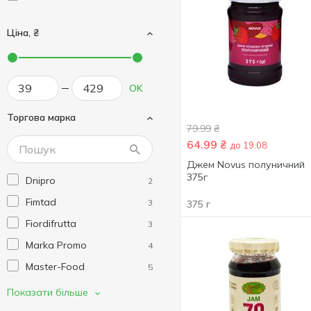
Ціна, ₴
OK
Торгова марка
79.99
₴
64.99
₴
до 19.08
Джем Novus полуничний
375г
Dnipro
2
Fimtad
3
375 г
Fiordifrutta
3
Marka Promo
4
Master-Food
5
Novus
8
Показати більше
Royal
3