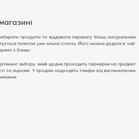
магазині
 вибирати продукти та віддавати перевагу більш натуральним
ується попитом уже кілька століть. Його можна додати в чай ​​
прямо з банки.
ортимент вибору, який щодня проходить перевірки на предмет
сті та ліцензію. У продаж надходять товари від висококласних
римання: