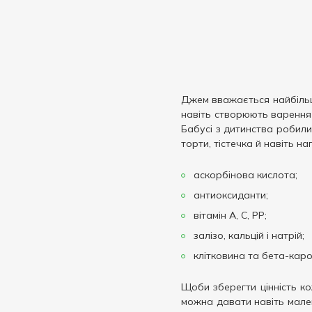
Джем вважається найбільш 
навіть створюють варення 
Бабусі з дитинства робили
торти, тістечка й навіть н
аскорбінова кислота;
антиоксиданти;
вітамін А, С, РР;
залізо, кальцій і натрій;
клітковина та бета-каро
Щоби зберегти цінність ко
можна давати навіть мален