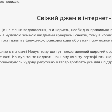
ок повидла.
Свіжий джем в інтернет-
ів не тільки задоволення, а й користь, необхідно правильно
м є чудовою заміною шкідливим цукеркам і снекам, тому й корист
 тост і вжити з філіжанкою ранкової кави або з’їсти пару ложок 
адимо в магазині Новус, тому що тут представлений широкий ас
тності. Консультанти надають кожному клієнту сертифікати яко
працьовували чудову репутацію й тепер зроблять усе для її підт