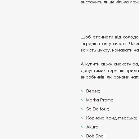
вистачить лише кілька лож
Щоб отримати від солодощ
інгредієнтам у складі. Дже
замість цукру, намазати на
А купити свіжу смакоту р
допустимих термінів прида
виробників, які роками на
Верес;
Marka Promo;
St. Dalfour;
Корисна Кондитерська;
Akura;
Bob Snail;