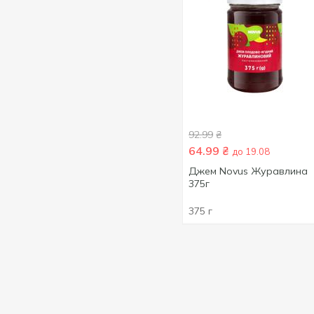
92.99
₴
64.99
₴
до 19.08
Джем Novus Журавлина
375г
375 г