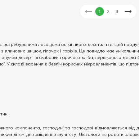
1
2
3
затребуваними ласощами останнього десятиліття. Цей продукт р
з ялинових шишок, гілочок і горіхів. Це повидло має унікальний
 онукам десерт зі скибочки гарячого хліба, вершкового масла й
апої. У складі варення є безліч корисних мікроелементів, що під
тин.
жного компонента, господині та господарі відмовляються від д
ьким дітям для зміцнення імунітету. Дієтологи не радять злов