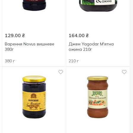
129.00
₴
164.00
₴
Варення Novus вишневе
Джем Yagodar М'ятна
380г
ожина 210г
380 г
210 г