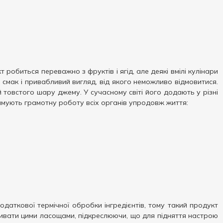
обиться переважно з фруктів і ягід, але деякі вмілі кулінари
 смак і привабливий вигляд, від якого неможливо відмовитися.
 товстого шару джему. У сучасному світі його додають у різні
тримують грамотну роботу всіх органів упродовж життя:
одаткової термічної обробки інгредієнтів, тому такий продукт
живати цими ласощами, підкреслюючи, що для підняття настрою