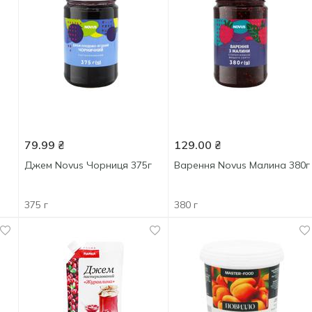
79.99
₴
129.00
₴
Джем Novus Чорниця 375г
Варення Novus Малина 380г
375 г
380 г