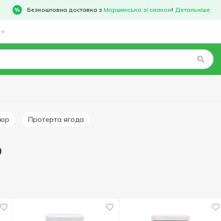
Безкоштовна доставка з
Моршинська зі смаком
!
Детальніше
тюр
Протерта ягода
о