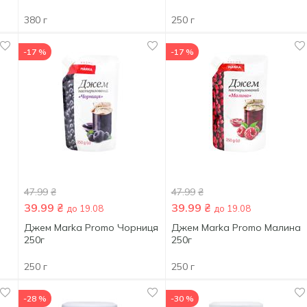
380 г
250 г
-17 %
-17 %
47.99
₴
47.99
₴
39.99
₴
39.99
₴
до 19.08
до 19.08
Джем Marka Promo Чорниця
Джем Marka Promo Малина
250г
250г
250 г
250 г
-28 %
-30 %