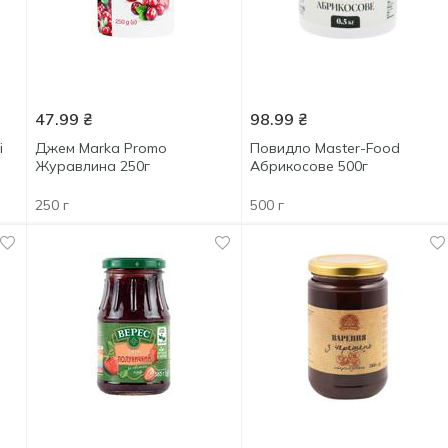
47.99
₴
98.99
₴
і
Джем Marka Promo
Повидло Master-Food
Журавлина 250г
Абрикосове 500г
250 г
500 г