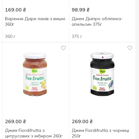
169.00
₴
98.99
₴
Варення Дари ланів з вишні
Джем Дніпро обліпиха-
360г
апельсин 375г
360 г
375 г
269.00
₴
269.00
₴
Джем Fiordifrutta з
Джем Fiordifrutta з чорниці
цитрусових з імбиром 260г
250г