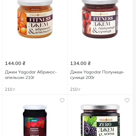
144.00
₴
134.00
₴
Джем Yagodar Абрикос-
Джем Yagodar Полуниця-
апельсин 210г
суниця 200г
210 г
210 г