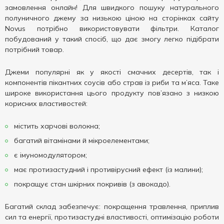
замовлення онлайн! Для швидкого пошуку натурального
полуничного джему за низькою ціною на сторінках сайту
Novus потрібно використовувати фільтри. Каталог
побудований у такий спосіб, що дає змогу легко підібрати
потрібний товар.
Джеми популярні як у якості смачних десертів, так і
компонентів пікантних соусів або страв із риби та м’яса. Таке
широке використання цього продукту пов’язано з низкою
корисних властивостей:
містить харчові волокна;
багатий вітамінами й мікроелементами;
є імуномодулятором;
має протизастудний і противірусний ефект (із малини);
покращує стан шкірних покривів (з авокадо).
Багатий склад забезпечує: покращення травлення, приплив
сил та енергії, протизастудні властивості, оптимізацію роботи