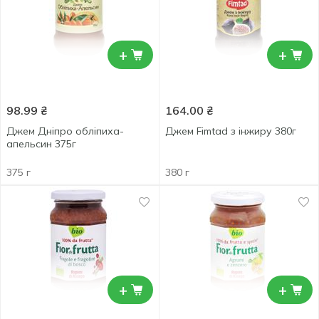
+
+
98.99
₴
164.00
₴
Джем Дніпро обліпиха-
Джем Fimtad з інжиру 380г
апельсин 375г
375 г
380 г
+
+