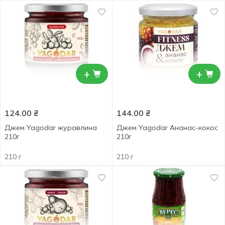
+
+
124.00
₴
144.00
₴
Джем Yagodar журавлина
Джем Yagodar Ананас-кокос
210г
210г
210 г
210 г