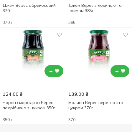
Джем Верес абрикосовий
Джем Верес з лохиною та
370г
лаймом 385г
370 г
385 г
+
+
124.00
₴
139.00
₴
Чорна смородина Верес
Малина Верес перетерта з
подрібнена з цукром 350г
цукром 370г
350 г
370 г