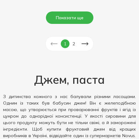
Показати ще
1
2
Джем, паста
З дитинства кожного з нас балували різними ласощами.
Одним із таких був бабусин джем! Він є желеподібною
масою, що утворюється при проварюванні фруктів і ягід із
цукром до однорідної консистенції. У якості сировини для
цього продукту можуть бути не тільки свіжі, а й заморожені
інгредієнти. Щоб купити фруктовий джем від кращих
виробників в Україні, відвідайте один із супермаркетів Novus.