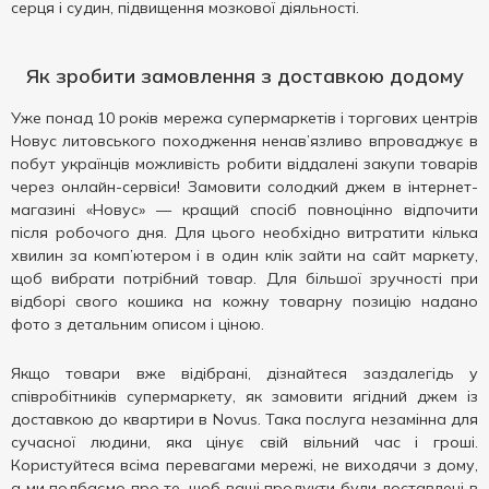
серця і судин, підвищення мозкової діяльності.
Як зробити замовлення з доставкою додому
Уже понад 10 років мережа супермаркетів і торгових центрів
Новус литовського походження ненав’язливо впроваджує в
побут українців можливість робити віддалені закупи товарів
через онлайн-сервіси! Замовити солодкий джем в інтернет-
магазині «Новус» — кращий спосіб повноцінно відпочити
після робочого дня. Для цього необхідно витратити кілька
хвилин за комп’ютером і в один клік зайти на сайт маркету,
щоб вибрати потрібний товар. Для більшої зручності при
відборі свого кошика на кожну товарну позицію надано
фото з детальним описом і ціною.
Якщо товари вже відібрані, дізнайтеся заздалегідь у
співробітників супермаркету, як замовити ягідний джем із
доставкою до квартири в Novus. Така послуга незамінна для
сучасної людини, яка цінує свій вільний час і гроші.
Користуйтеся всіма перевагами мережі, не виходячи з дому,
а ми подбаємо про те, щоб ваші продукти були доставлені в