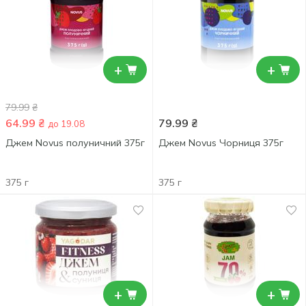
+
+
79.99
₴
64.99
₴
79.99
₴
до 19.08
Джем Novus полуничний 375г
Джем Novus Чорниця 375г
375 г
375 г
+
+