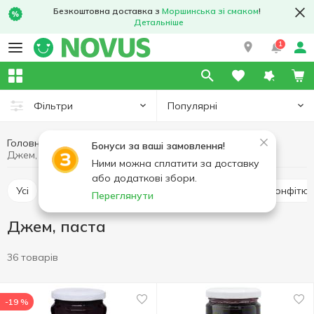
Безкоштовна доставка з
Моршинська зі смаком
!
Детальніше
1
Популярні
Фільтри
Головна
Консерви
Джем, варення, повидло
Бонуси за ваші замовлення!
Джем, паста
Ними можна сплатити за доставку
або додаткові збори.
Усі
Джем, паста
Варення
Повидло
Конфітю
Переглянути
Джем, паста
36 товарів
-19 %