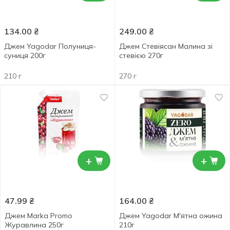
134.00
₴
249.00
₴
Джем Yagodar Полуниця-
Джем Стевіясан Малина зі
суниця 200г
стевією 270г
210 г
270 г
+
+
47.99
₴
164.00
₴
Джем Marka Promo
Джем Yagodar М'ятна ожина
Журавлина 250г
210г