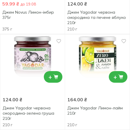
59.99
₴
124.00
₴
до 19.08
Джем Novus Лимон-імбир
Джем Yagodar червона
375г
смородина та печене яблуко
210г
375 г
210 г
+
+
124.00
₴
164.00
₴
Джем Yagodar червона
Джем Yagodar Лимон-лайм
смородина-зелена груша
210г
210г
210 г
210 г