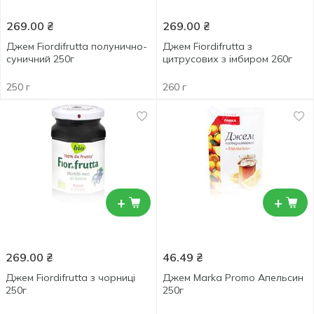
269.00
₴
269.00
₴
Джем Fiordifrutta полунично-
Джем Fiordifrutta з
суничний 250г
цитрусових з імбиром 260г
250 г
260 г
+
+
269.00
₴
46.49
₴
Джем Fiordifrutta з чорниці
Джем Marka Promo Апельсин
250г
250г