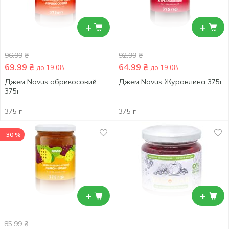
+
+
96.99
₴
92.99
₴
69.99
₴
64.99
₴
до 19.08
до 19.08
Джем Novus абрикосовий
Джем Novus Журавлина 375г
375г
375 г
375 г
-30 %
+
+
85.99
₴