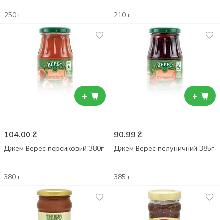
250 г
210 г
+
+
104.00
₴
90.99
₴
Джем Верес персиковий 380г
Джем Верес полуничний 385г
380 г
385 г