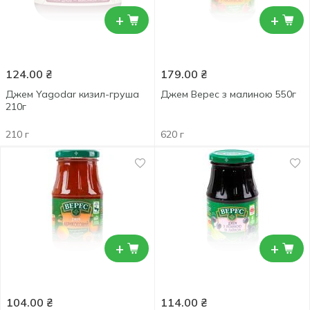
+
+
124.00
₴
179.00
₴
Джем Yagodar кизил-груша
Джем Верес з малиною 550г
210г
210 г
620 г
+
+
104.00
₴
114.00
₴