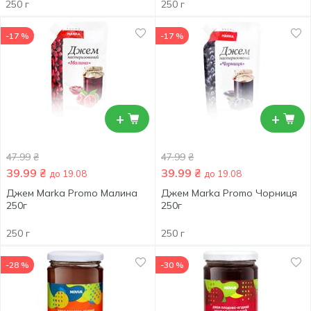
250 г
250 г
-17 %
-17 %
+
+
47.99
₴
47.99
₴
39.99
₴
39.99
₴
до 19.08
до 19.08
Джем Marka Promo Малина
Джем Marka Promo Чорниця
250г
250г
250 г
250 г
-28 %
-30 %