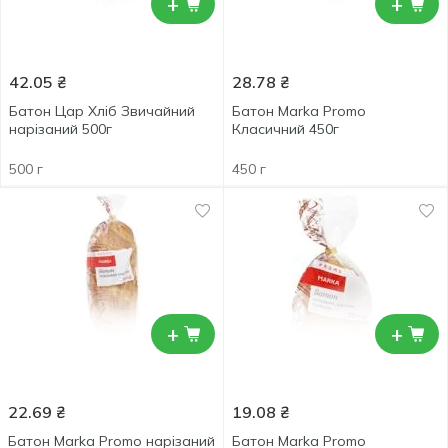
+
+
42.05
₴
28.78
₴
Батон Цар Хліб Звичайний
Батон Marka Promo
нарізаний 500г
Класичний 450г
500 г
450 г
+
+
22.69
₴
19.08
₴
Батон Marka Promo нарізаний
Батон Marka Promo