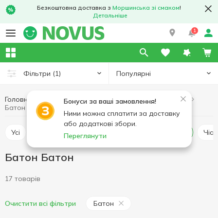
Безкоштовна доставка з
Моршинська зі смаком
!
Детальніше
1
Популярні
Фільтри
(1)
Головна
Пекарня
Хлібобулочні вироби
Батон
Бонуси за ваші замовлення!
Батон Батон
Ними можна сплатити за доставку
або додаткові збори.
Усі
Хліб класичний
Хліб тостовий
Батон
Чіа
Переглянути
Батон Батон
17 товарів
Батон
Очистити всі фільтри