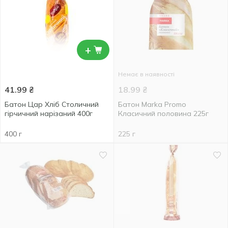
+
Немає в наявності
41.99
₴
18.99
₴
Батон Цар Хліб Столичний
Батон Marka Promo
гірчичний нарізаний 400г
Класичний половина 225г
400 г
225 г