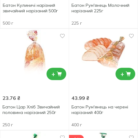
Батон Кулиничі нарізний
Батон Рум'янець Молочний
звичайний нарізаний 500г
нарізаний 225г
500 г
225 г
+
+
23.76
₴
43.99
₴
Батон Цар Хліб Звичайний
Батон Рум'янець на черені
половина нарізаний 250г
нарізаний 400г
250 г
400 г