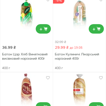
-9 %
+
+
32.99
₴
36.99
₴
29.99
₴
до 19.08
Батон Цар Хліб Винятковий
Батон Кулиничі Лікарський
висівковий нарізаний 400г
нарізаний 400г
400 г
400 г