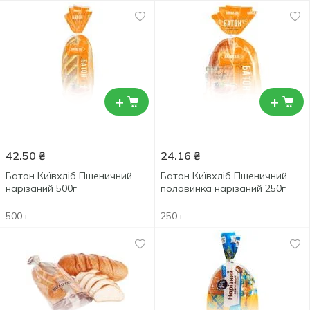
+
+
42.50
₴
24.16
₴
Батон Київхліб Пшеничний
Батон Київхліб Пшеничний
нарізаний 500г
половинка нарізаний 250г
500 г
250 г