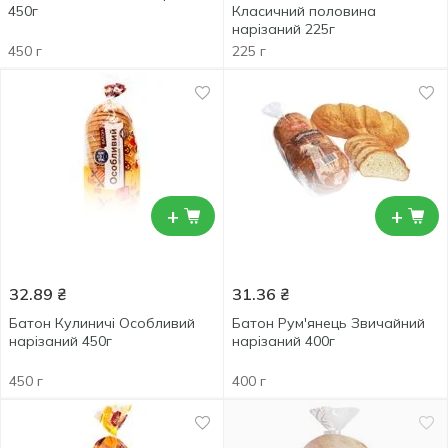
450г
Класичний половина
нарізаний 225г
450 г
225 г
+
+
32.89
₴
31.36
₴
Батон Кулиничі Особливий
Батон Рум'янець Звичайний
нарізаний 450г
нарізаний 400г
450 г
400 г