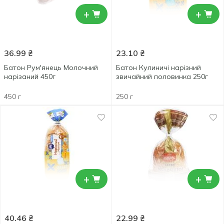
+
+
36.99
₴
23.10
₴
Батон Рум'янець Молочний
Батон Кулиничі нарізний
нарізаний 450г
звичайний половинка 250г
450 г
250 г
+
+
40.46
₴
22.99
₴