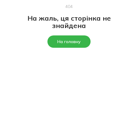
404
На жаль, ця сторінка не
знайдена
На головну