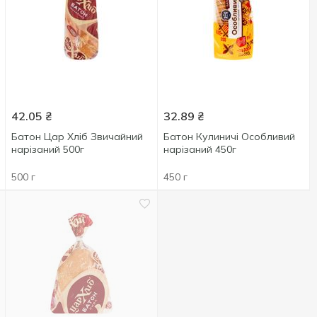
42.05
₴
32.89
₴
Батон Цар Хліб Звичайний
Батон Кулиничі Особливий
нарізаний 500г
нарізаний 450г
500 г
450 г