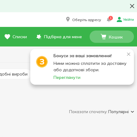
1
Увійти
Оберіть адресу
Списки
Підбірка для мене
Кошик
Бонуси за ваші замовлення!
Ними можна сплатити за доставку
або додаткові збори.
здобні вироби
Переглянути
Показати спочатку:
Популярні