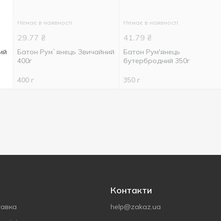
Немає в наявності
Немає в наявності
29.77
₴
41.79
₴
ий
Батон Рум`янець Звичайний
Батон Рум'янець
400г
бутербродний 350г
400 г
350 г
Контакти
тавка
help@zakaz.ua