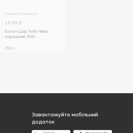
Немає в наявності
18.89
₴
Батон Цар Хліб Нива
нарізаний 250г
250 г
Завантажуйте мобільний
додаток