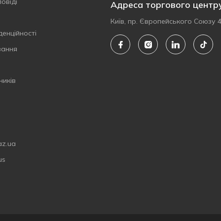
овіді
Адреса торгового центр
Київ, пр. Європейського Союзу 
денційності
вання
ників
az.ua
us