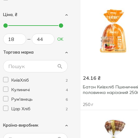
Ціна, ₴
OK
Торгова марка
24.16
₴
КиївХліб
2
Батон Київхліб Пшенични
Кулиничі
4
половинка нарізаний 250
Рум'янець
6
250 г
Цар Хліб
2
Країна-виробник