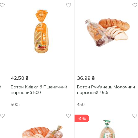
42.50
₴
36.99
₴
й
Батон Київхліб Пшеничний
Батон Рум'янець Молочний
г
нарізаний 500г
нарізаний 450г
500 г
450 г
-9 %