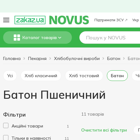
Підтримати ЗСУ
Укр
Каталог товарів
Головна
Пекарня
Хлібобулочні вироби
Батон
Бато
Усі
Хліб класичний
Хліб тостовий
Батон
Батон Пшеничний
Фільтри
11 товарів
Акційні товари
1
Очистити всі фільтри
Тільки в наявності
11