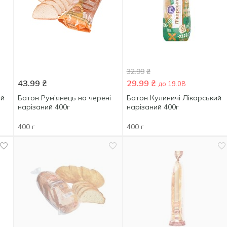
32.99
₴
43.99
₴
29.99
₴
до 19.08
ий
Батон Рум'янець на черені
Батон Кулиничі Лікарський
нарізаний 400г
нарізаний 400г
400 г
400 г