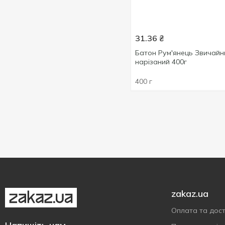
250 г
3
На заквасці
3
350 г
1
31.36
₴
400 г
4
Батон Рум'янець Звичайн
450 г
2
нарізаний 400г
500 г
3
Показати більше
400 г
zakaz.ua
Оплата та дос