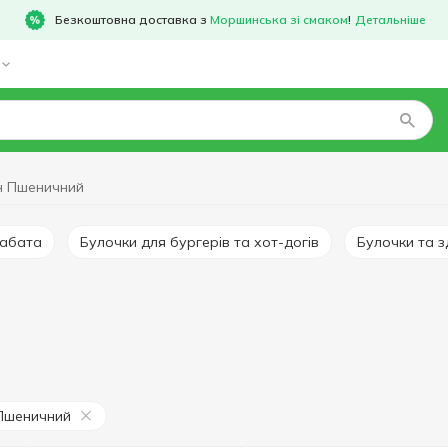
Безкоштовна доставка з
Моршинська зі смаком
!
Детальніше
н Пшеничний
Чіабата
Булочки для бургерів та хот-догів
Булочки та 
Пшеничний