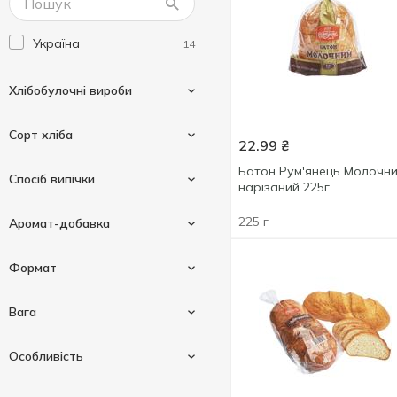
Україна
14
Хлібобулочні вироби
Сорт хліба
22.99
₴
Батон
Батон Рум'янець Молочн
14
Спосіб випічки
нарізаний 225г
Висівковий
2
225 г
Аромат-добавка
Пшеничний
14
Подовий
6
Формат
Злаки
1
Вага
Нарізаний
11
Особливість
225 г
1