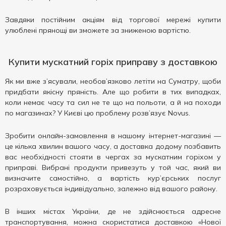
Завдяки постійним акціям від торгової мережі купити
улюблені прянощі ви зможете за зниженою вартістю.
Купити мускатний горіх приправу з доставкою
Як ми вже з’ясували, необов’язково летіти на Суматру, щоби
придбати якісну пряність. Але що робити в тих випадках,
коли немає часу та сил не те що на польоти, а й на походи
по магазинах? У Києві цю проблему розв’язує Novus.
Зробити онлайн-замовлення в нашому інтернет-магазині —
це кілька хвилин вашого часу, а доставка додому позбавить
вас необхідності стояти в чергах за мускатним горіхом у
приправі. Вибрані продукти привезуть у той час, який ви
визначите самостійно, а вартість кур’єрських послуг
розраховується індивідуально, залежно від вашого району.
В інших містах України, де не здійснюється адресне
транспортування, можна скористатися доставкою «Нової