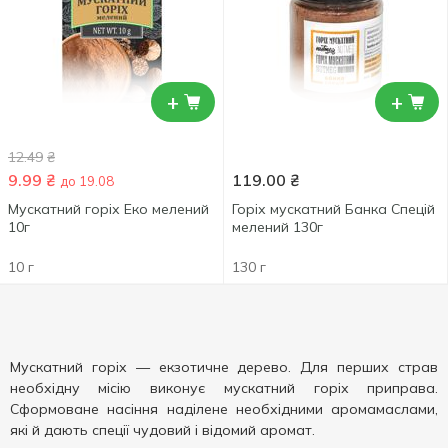
+
+
12.49
₴
9.99
₴
119.00
₴
до 19.08
Мускатний горіх Еко мелений
Горіх мускатний Банка Спецій
10г
мелений 130г
10 г
130 г
Мускатний горіх — екзотичне дерево. Для перших страв
необхідну місію виконує мускатний горіх приправа.
Сформоване насіння наділене необхідними аромамаслами,
які й дають спеції чудовий і відомий аромат.