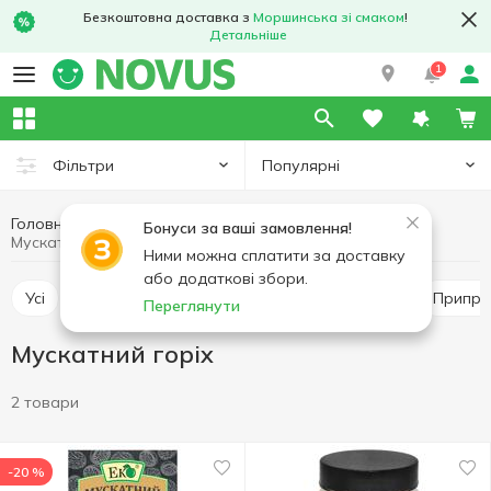
Безкоштовна доставка з
Моршинська зі смаком
!
Детальніше
1
Популярні
Фільтри
Головна
Соуси та спеції
Приправи і спеції
Бонуси за ваші замовлення!
Мускатний горіх
Ними можна сплатити за доставку
або додаткові збори.
Усі
Перець і паприка
Приправа до м'яса
Припр
Переглянути
Мускатний горіх
2 товари
-20 %