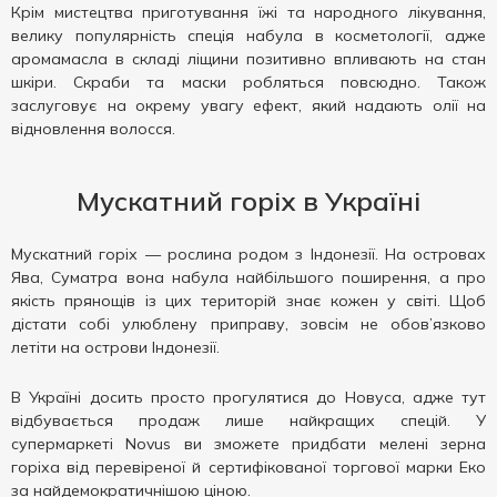
Крім мистецтва приготування їжі та народного лікування,
велику популярність спеція набула в косметології, адже
аромамасла в складі ліщини позитивно впливають на стан
шкіри. Скраби та маски робляться повсюдно. Також
заслуговує на окрему увагу ефект, який надають олії на
відновлення волосся.
Мускатний горіх в Україні
Мускатний горіх — рослина родом з Індонезії. На островах
Ява, Суматра вона набула найбільшого поширення, а про
якість прянощів із цих територій знає кожен у світі. Щоб
дістати собі улюблену приправу, зовсім не обов’язково
летіти на острови Індонезії.
В Україні досить просто прогулятися до Новуса, адже тут
відбувається продаж лише найкращих спецій. У
супермаркеті Novus ви зможете придбати мелені зерна
горіха від перевіреної й сертифікованої торгової марки Еко
за найдемократичнішою ціною.