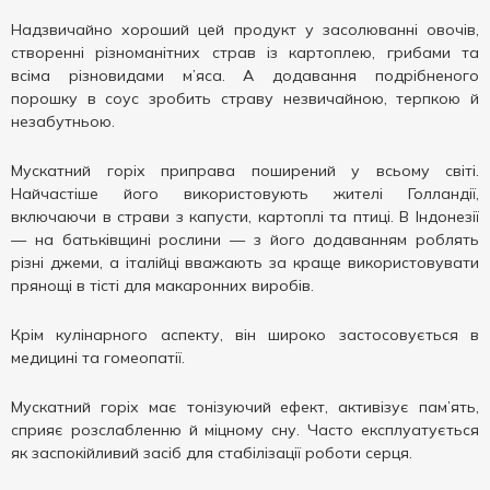
Надзвичайно хороший цей продукт у засолюванні овочів,
створенні різноманітних страв із картоплею, грибами та
всіма різновидами м’яса. А додавання подрібненого
порошку в соус зробить страву незвичайною, терпкою й
незабутньою.
Мускатний горіх приправа поширений у всьому світі.
Найчастіше його використовують жителі Голландії,
включаючи в страви з капусти, картоплі та птиці. В Індонезії
— на батьківщині рослини — з його додаванням роблять
різні джеми, а італійці вважають за краще використовувати
прянощі в тісті для макаронних виробів.
Крім кулінарного аспекту, він широко застосовується в
медицині та гомеопатії.
Мускатний горіх має тонізуючий ефект, активізує пам’ять,
сприяє розслабленню й міцному сну. Часто експлуатується
як заспокійливий засіб для стабілізації роботи серця.