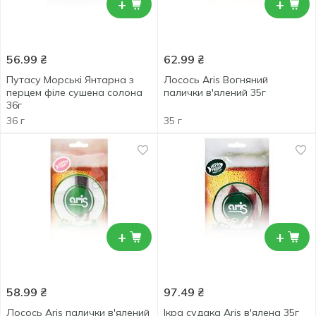
+
+
56.99
₴
62.99
₴
Путасу Морські Янтарна з
Лосось Aris Вогняний
перцем філе сушена солона
палички в'ялений 35г
36г
36 г
35 г
+
+
58.99
₴
97.49
₴
Лосось Aris палички в'ялений
Ікра судака Aris в'ялена 35г