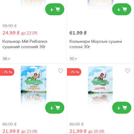
+
+
98.99
₴
24.99
₴
61.99
₴
до 23.08
Кальмар Мій Рибалка
Кальмари Морські сушені
сушений солоний 36г
солоні 30г
36 г
30 г
-75 %
-75 %
+
+
86.99
₴
86.99
₴
21.99
₴
21.99
₴
до 23.08
до 25.08