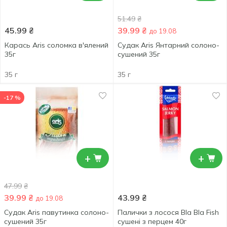
51.49
₴
45.99
₴
39.99
₴
до 19.08
Карась Aris соломка в'ялений
Судак Aris Янтарний солоно-
35г
сушений 35г
35 г
35 г
-17 %
+
+
47.99
₴
39.99
₴
43.99
₴
до 19.08
Судак Aris павутинка солоно-
Палички з лосося Bla Bla Fish
сушений 35г
сушені з перцем 40г