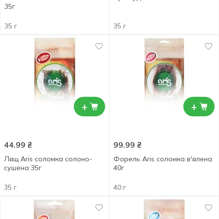
35г
35 г
35 г
+
+
44.99
₴
99.99
₴
Лящ Aris соломка солоно-
Форель Aris соломка в'ялена
сушена 35г
40г
35 г
40 г