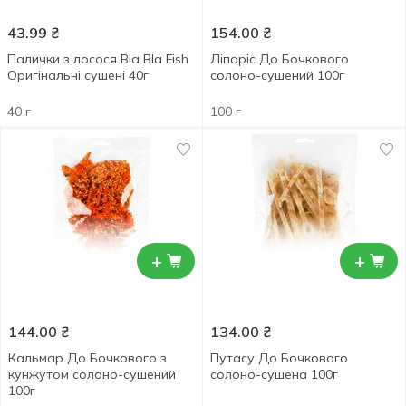
43.99
₴
154.00
₴
Палички з лосося Bla Bla Fish
Ліпаріс До Бочкового
Оригінальні сушені 40г
солоно-сушений 100г
40 г
100 г
+
+
144.00
₴
134.00
₴
Кальмар До Бочкового з
Путасу До Бочкового
кунжутом солоно-сушений
солоно-сушена 100г
100г