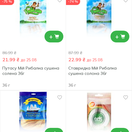
-75 %
-74 %
+
+
86.99
₴
87.99
₴
21.99
₴
22.99
₴
до 25.08
до 25.08
Путасу Мій Рибалка сушена
Ставридка Мій Рибалка
солена 36г
сушена солона 36г
36 г
36 г