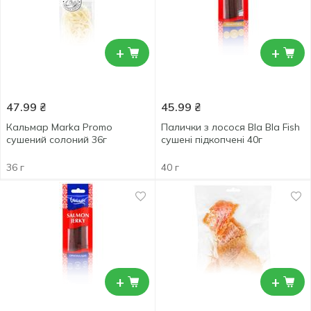
+
+
47.99
₴
45.99
₴
Кальмар Marka Promo
Палички з лосося Bla Bla Fish
сушений солоний 36г
сушені підкопчені 40г
36 г
40 г
+
+