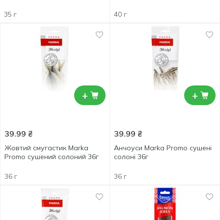
35 г
40 г
+
+
39.99
₴
39.99
₴
Жовтий смугастик Marka
Анчоуси Marka Promo сушені
Promo сушений солоний 36г
солоні 36г
36 г
36 г