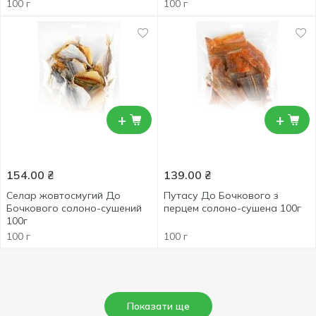
100 г
100 г
+
+
154.00
₴
139.00
₴
Селар жовтосмугий До
Путасу До Бочкового з
Бочкового солоно-сушений
перцем солоно-сушена 100г
100г
100 г
100 г
Показати ще