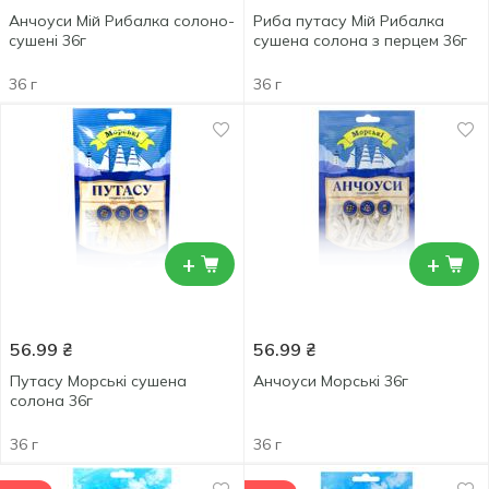
Анчоуси Мій Рибалка солоно-
Риба путасу Мій Рибалка
сушені 36г
сушена солона з перцем 36г
36 г
36 г
+
+
56.99
₴
56.99
₴
Путасу Морські сушена
Анчоуси Морські 36г
солона 36г
36 г
36 г