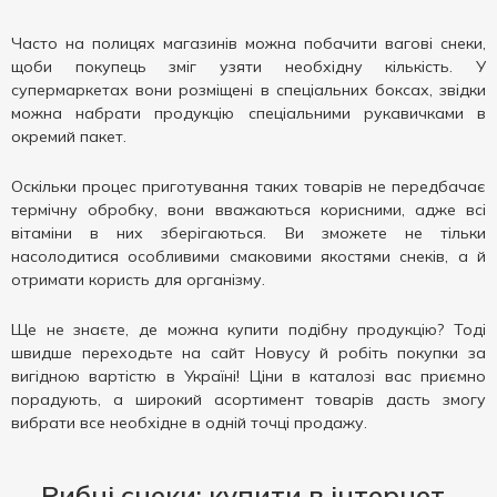
Часто на полицях магазинів можна побачити вагові снеки,
щоби покупець зміг узяти необхідну кількість. У
супермаркетах вони розміщені в спеціальних боксах, звідки
можна набрати продукцію спеціальними рукавичками в
окремий пакет.
Оскільки процес приготування таких товарів не передбачає
термічну обробку, вони вважаються корисними, адже всі
вітаміни в них зберігаються. Ви зможете не тільки
насолодитися особливими смаковими якостями снеків, а й
отримати користь для організму.
Ще не знаєте, де можна купити подібну продукцію? Тоді
швидше переходьте на сайт Новусу й робіть покупки за
вигідною вартістю в Україні! Ціни в каталозі вас приємно
порадують, а широкий асортимент товарів дасть змогу
вибрати все необхідне в одній точці продажу.
Рибні снеки: купити в інтернет-