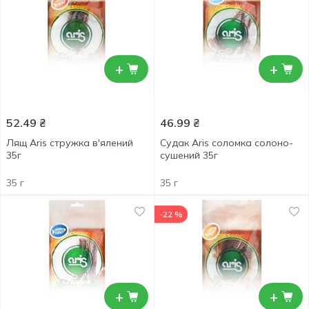
+
+
52.49
₴
46.99
₴
Лящ Aris стружка в'ялений
Судак Aris соломка солоно-
35г
сушений 35г
35 г
35 г
-22 %
+
+