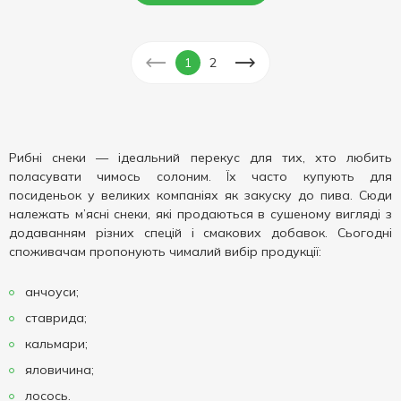
1
2
Рибні снеки — ідеальний перекус для тих, хто любить
поласувати чимось солоним. Їх часто купують для
посиденьок у великих компаніях як закуску до пива. Сюди
належать м’ясні снеки, які продаються в сушеному вигляді з
додаванням різних спецій і смакових добавок. Сьогодні
споживачам пропонують чималий вибір продукції:
анчоуси;
ставрида;
кальмари;
яловичина;
лосось.