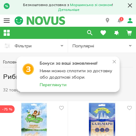
Безкоштовна доставка з
Моршинська зі смаком
!
Детальніше
1
Популярні
Фільтри
Головна
Чипси та снеки
Рибні снеки
Бонуси за ваші замовлення!
Ними можна сплатити за доставку
Рибні снеки
або додаткові збори.
Переглянути
32 товари
-75 %