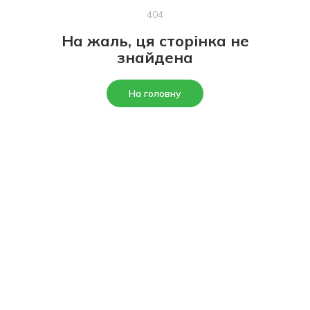
404
На жаль, ця сторінка не
знайдена
На головну