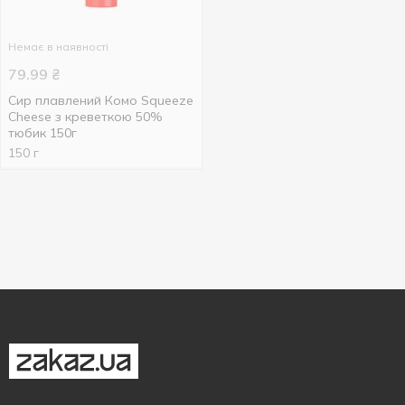
Немає в наявності
79.99
₴
Сир плавлений Комо Squeeze
Cheese з креветкою 50%
тюбик 150г
150 г