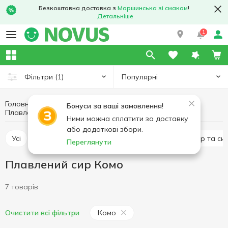
Безкоштовна доставка з
Моршинська зі смаком
!
Детальніше
1
Популярні
Фільтри
(1)
Головна
Сир
Яйця та молочні продукти
Бонуси за ваші замовлення!
Плавлений сир
Плавлений сир Комо
Ними можна сплатити за доставку
або додаткові збори.
Усі
Твердий сир
Плавлений сир
М'який сир та си
Переглянути
Плавлений сир Комо
7 товарів
Комо
Очистити всі фільтри