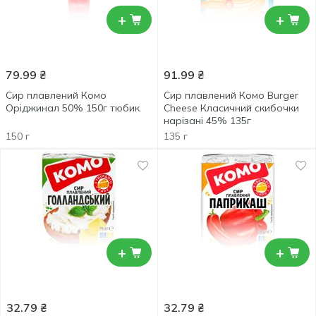
+
+
79.99
₴
91.99
₴
Сир плавлений Комо
Сир плавлений Комо Burger
Оріджинал 50% 150г тюбик
Cheese Класичний скибочки
нарізані 45% 135г
150 г
135 г
+
+
32.79
₴
32.79
₴