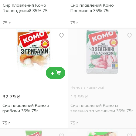
Сир плавлений Комо
Сир плавлений Комо
Голландський 35% 75г
Паприкаш 35% 75г
75 г
75 г
+
Немає в наявності
32.79
₴
19.99
₴
Сир плавлений Комо з
Сир плавлений Комо із
грибами 35% 75г
зеленню та часником 35% 75г
75 г
75 г