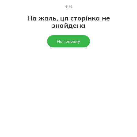
404
На жаль, ця сторінка не
знайдена
На головну