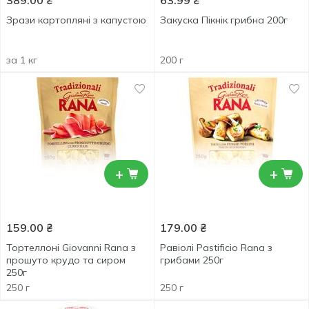
389.00
₴
63.99
₴
Зрази картопляні з капустою
Закуска Пікнік грибна 200г
за 1 кг
200 г
+
+
159.00
₴
179.00
₴
Тортеллоні Giovanni Rana з
Равіолі Pastificio Rana з
прошуто крудо та сиром
грибами 250г
250г
250 г
250 г