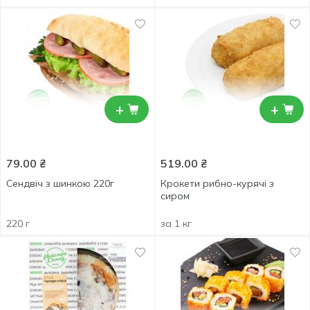
+
+
79.00
₴
519.00
₴
Сендвіч з шинкою 220г
Крокети рибно-курячі з
сиром
220 г
за 1 кг