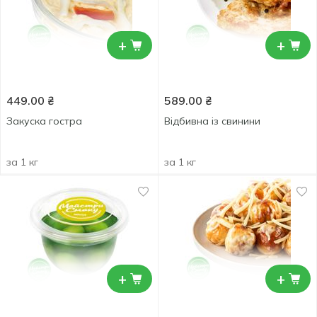
+
+
449.00
₴
589.00
₴
Закуска гостра
Відбивна із свинини
за 1 кг
за 1 кг
+
+