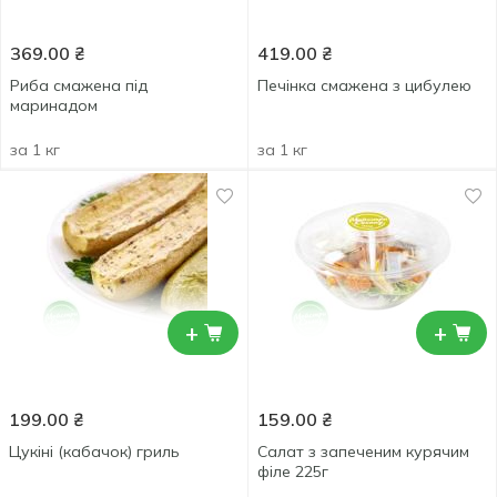
369.00
₴
419.00
₴
Риба смажена під
Печінка смажена з цибулею
маринадом
за 1 кг
за 1 кг
+
+
199.00
₴
159.00
₴
Цукіні (кабачок) гриль
Салат з запеченим курячим
філе 225г