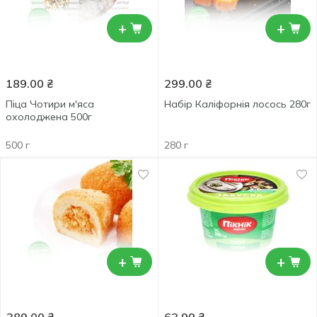
+
+
189.00
₴
299.00
₴
Піца Чотири м'яса
Набір Каліфорнія лосось 280г
охолоджена 500г
500 г
280 г
+
+