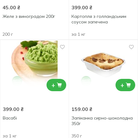
45.00
₴
399.00
₴
Желе з виноградом 200г
Картопля з голландським
соусом запечена
200 г
за 1 кг
+
+
399.00
₴
159.00
₴
Васабі
Запіканка сирно-шоколадна
350г
за 1 кг
350 г