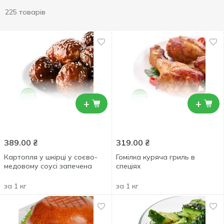
225 товарів
+
+
389.00
₴
319.00
₴
Картопля у шкірці у соєво-
Гомілка куряча гриль в
медовому соусі запечена
спеціях
за 1 кг
за 1 кг