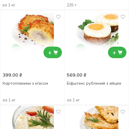
за 1 кг
225 г
+
+
399.00
₴
569.00
₴
Картопляники з м'ясом
Біфштекс рублений з яйцем
за 1 кг
за 1 кг