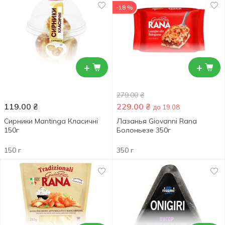
-18 %
+
+
279.00
₴
119.00
₴
229.00
₴
до 19.08
Сирники Mantinga Класичні
Лазанья Giovanni Rana
150г
Болоньезе 350г
150 г
350 г