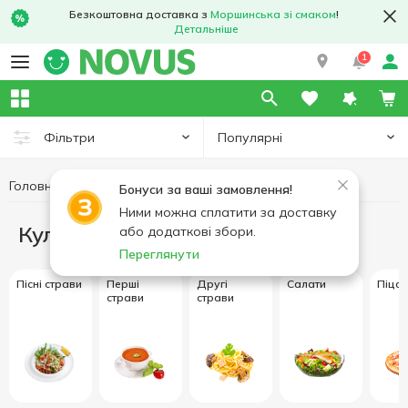
Безкоштовна доставка з
Моршинська зі смаком
!
Детальніше
1
Популярні
Фільтри
Головна
Кулінарія
Бонуси за ваші замовлення!
Ними можна сплатити за доставку
Кулінарія
або додаткові збори.
Переглянути
Пісні страви
Перші
Другі
Салати
Піца
страви
страви