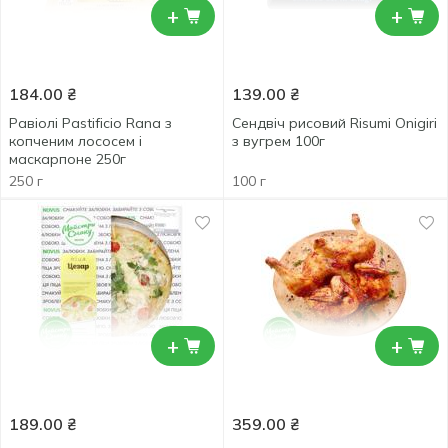
+
+
184.00
₴
139.00
₴
Равіолі Pastificio Rana з
Сендвіч рисовий Risumi Onigiri
копченим лососем і
з вугрем 100г
маскарпоне 250г
250 г
100 г
+
+
189.00
₴
359.00
₴