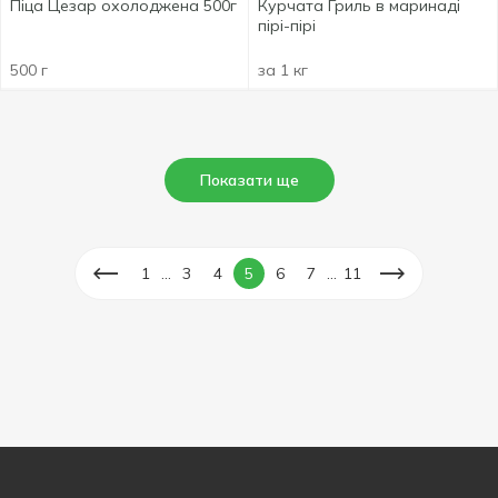
Піца Цезар охолоджена 500г
Курчата Гриль в маринаді
пірі-пірі
500 г
за 1 кг
Показати ще
...
...
1
3
4
5
6
7
11