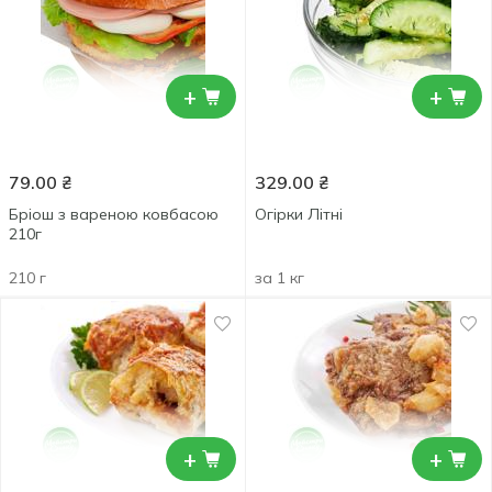
+
+
79.00
₴
329.00
₴
Бріош з вареною ковбасою
Огірки Літні
210г
210 г
за 1 кг
+
+