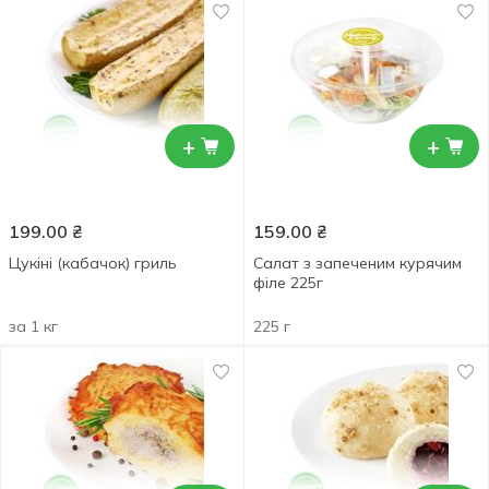
+
+
199.00
₴
159.00
₴
Цукіні (кабачок) гриль
Салат з запеченим курячим
філе 225г
за 1 кг
225 г