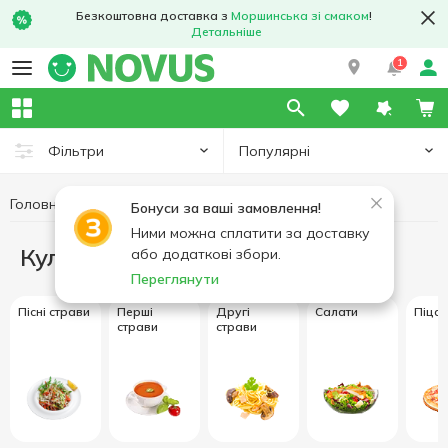
Безкоштовна доставка з
Моршинська зі смаком
!
Детальніше
1
Популярні
Фільтри
Головна
Кулінарія
Бонуси за ваші замовлення!
Ними можна сплатити за доставку
Кулінарія
або додаткові збори.
Переглянути
Пісні страви
Перші
Другі
Салати
Піца
страви
страви