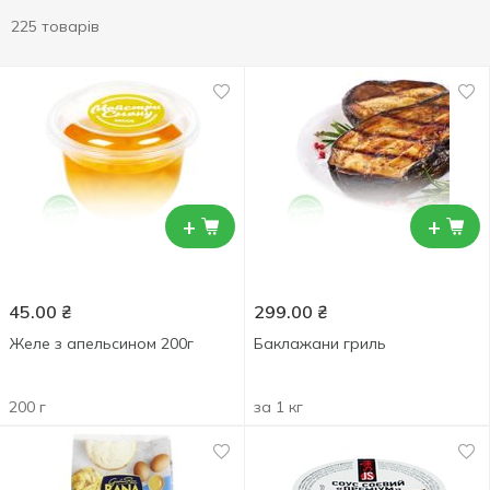
225 товарів
+
+
45.00
₴
299.00
₴
Желе з апельсином 200г
Баклажани гриль
200 г
за 1 кг