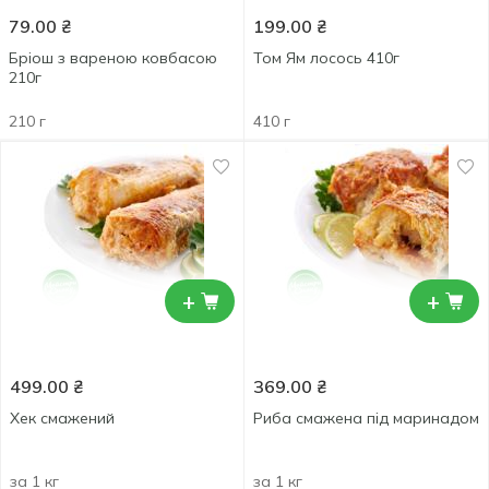
79.00
₴
199.00
₴
Бріош з вареною ковбасою
Том Ям лосось 410г
210г
210 г
410 г
+
+
499.00
₴
369.00
₴
Хек смажений
Риба смажена під маринадом
за 1 кг
за 1 кг