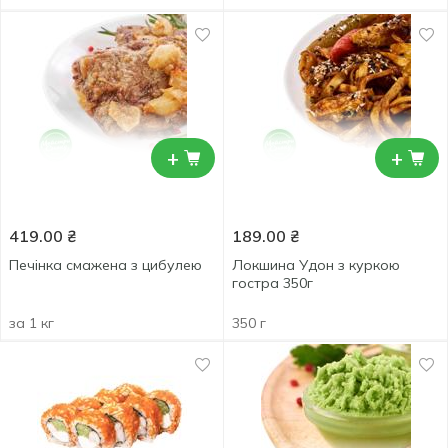
+
+
419.00
₴
189.00
₴
Печінка смажена з цибулею
Локшина Удон з куркою
гостра 350г
за 1 кг
350 г