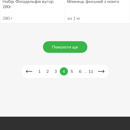
Набір Філадельфія вугор
Млинець фінський з манго
280г
280 г
за 1 кг
Показати ще
...
1
2
3
4
5
6
11