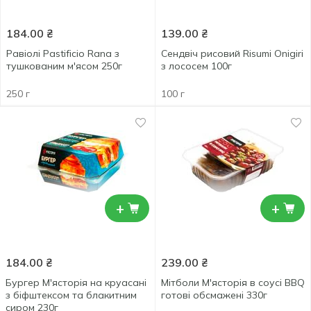
184.00
₴
139.00
₴
Равіолі Pastificio Rana з
Сендвіч рисовий Risumi Onigiri
тушкованим м'ясом 250г
з лососем 100г
250 г
100 г
+
+
184.00
₴
239.00
₴
Бургер М'ясторія на круасані
Мітболи М'ясторія в соусі BBQ
з біфштексом та блакитним
готові обсмажені 330г
сиром 230г