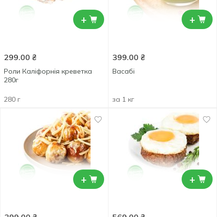
+
+
299.00
₴
399.00
₴
Роли Каліфорнія креветка
Васабі
280г
280 г
за 1 кг
+
+