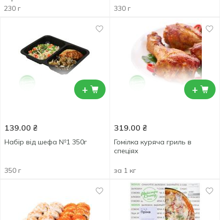
230 г
330 г
+
+
139.00
₴
319.00
₴
Набір від шефа №1 350г
Гомілка куряча гриль в
спеціях
350 г
за 1 кг