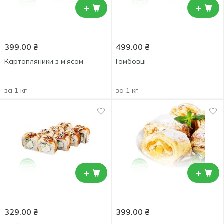
+
+
399.00
₴
499.00
₴
Картопляники з м'ясом
Гомбовці
за 1 кг
за 1 кг
+
+
329.00
₴
399.00
₴