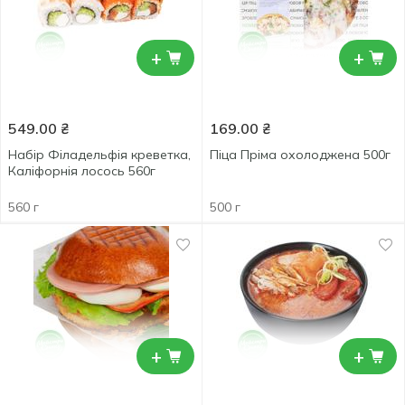
+
+
549.00
₴
169.00
₴
Набір Філадельфія креветка,
Піца Пріма охолоджена 500г
Каліфорнія лосось 560г
560 г
500 г
+
+