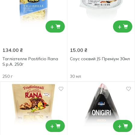
+
+
134.00
₴
15.00
₴
Тагліателле Pastificio Rana
Соус соєвий JS Преміум 30мл
S.p.A. 250г
250 г
30 мл
+
+