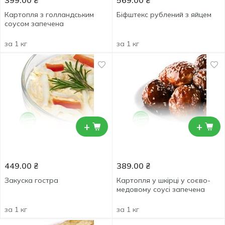
399.00
₴
569.00
₴
Картопля з голландським
Біфштекс рублений з яйцем
соусом запечена
за 1 кг
за 1 кг
+
+
449.00
₴
389.00
₴
Закуска гостра
Картопля у шкірці у соєво-
медовому соусі запечена
за 1 кг
за 1 кг