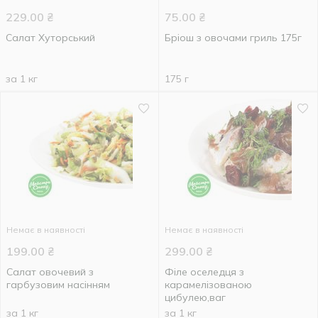
229.00
₴
75.00
₴
Салат Хуторський
Бріош з овочами гриль 175г
за 1 кг
175 г
Немає в наявності
Немає в наявності
199.00
₴
299.00
₴
Салат овочевий з
Філе оселедця з
гарбузовим насінням
карамелізованою
цибулею,ваг
за 1 кг
за 1 кг