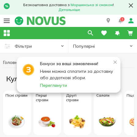
Безкоштовна доставка з
Моршинська зі смаком
!
Детальніше
1
Популярні
Фільтри
Головна
Кулінарія
Бонуси за ваші замовлення!
Ними можна сплатити за доставку
Кулінарія
або додаткові збори.
Переглянути
Пісні страви
Перші
Другі
Салати
Піца
страви
страви