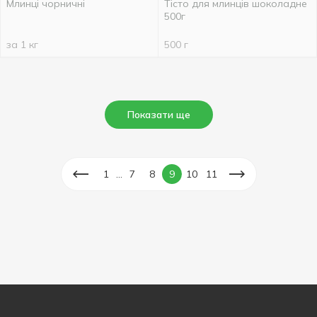
Млинці чорничні
Тісто для млинців шоколадне
500г
за 1 кг
500 г
Показати ще
...
1
7
8
9
10
11