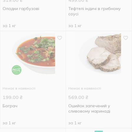
319.00
₴
499.00
₴
Оладки гарбузові
Тефтелі індичі в грибному
соусі
за 1 кг
за 1 кг
Немає в наявності
Немає в наявності
199.00
₴
569.00
₴
Бограч
Ошийок запечений у
сливовому маринаді
за 1 кг
за 1 кг