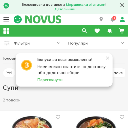
Безкоштовна доставка з
Моршинська зі смаком
!
Детальніше
1
Популярні
Фільтри
Головна
Кулінарія
Азійська кухня
Cупи
Бонуси за ваші замовлення!
Ними можна сплатити за доставку
або додаткові збори.
Усі
Суші та сети
Локшина і WOK
Салати і поке
Переглянути
Cупи
2 товари