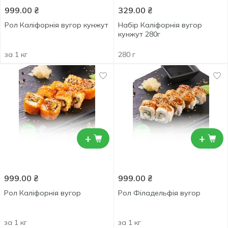
999.00
₴
329.00
₴
Рол Каліфорнія вугор кунжут
Набір Каліфорнія вугор
кунжут 280г
за 1 кг
280 г
+
+
999.00
₴
999.00
₴
Рол Каліфорнія вугор
Рол Філадельфія вугор
за 1 кг
за 1 кг