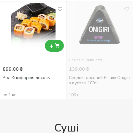
+
Немає в наявності
899.00
₴
139.00
₴
Рол Каліфорнія лосось
Сендвіч рисовий Risumi Onigiri
з вугрем 100г
за 1 кг
100 г
Суші