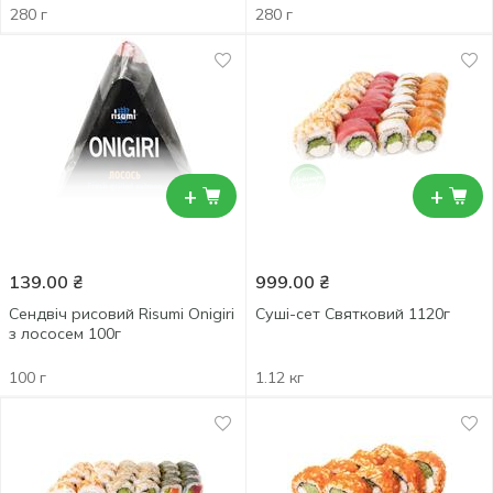
280 г
280 г
+
+
139.00
₴
999.00
₴
Сендвіч рисовий Risumi Onigiri
Суші-сет Святковий 1120г
з лососем 100г
100 г
1.12 кг