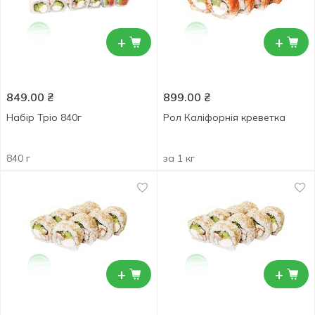
+
+
849.00
₴
899.00
₴
Набір Тріо 840г
Рол Каліфорнія креветка
840 г
за 1 кг
+
+