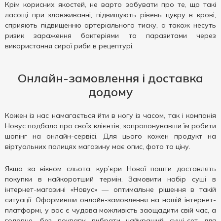
Крім корисних якостей, не варто забувати про те, що такі
ласощі при зловживанні, підвищують рівень цукру в крові,
сприяють підвищенню артеріального тиску, а також несуть
ризик зараження бактеріями та паразитами через
використання сирої риби в рецептурі.
Онлайн-замовлення і доставка
додому
Кожен із нас намагається йти в ногу із часом, так і компанія
Новус подбала про своїх клієнтів, запропонувавши їм робити
шопінг на онлайн-сервісі. Для цього кожен продукт на
віртуальних полицях магазину має опис, фото та ціну.
Якщо за вікном сльота, кур’єри Нової пошти доставлять
покупки в найкоротший термін. Замовити набір суші в
інтернет-магазині «Новус» — оптимальне рішення в такій
ситуації. Оформивши онлайн-замовлення на нашій інтернет-
платформі, у вас є чудова можливість заощадити свій час, а
головне, без поквапу вибрати найкращий суші-сет для