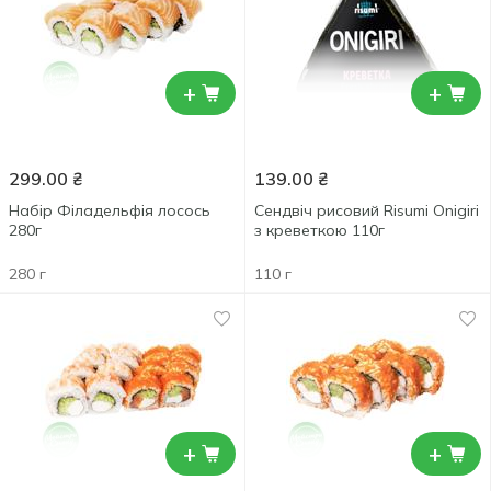
+
+
299.00
₴
139.00
₴
Набір Філадельфія лосось
Сендвіч рисовий Risumi Onigiri
280г
з креветкою 110г
280 г
110 г
+
+