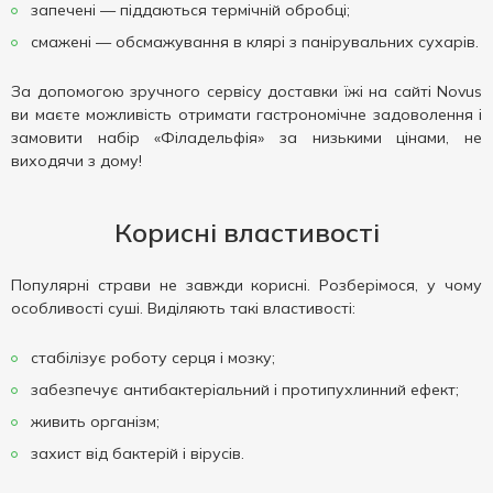
запечені — піддаються термічній обробці;
смажені — обсмажування в клярі з панірувальних сухарів.
За допомогою зручного сервісу доставки їжі на сайті Novus
ви маєте можливість отримати гастрономічне задоволення і
замовити набір «Філадельфія» за низькими цінами, не
виходячи з дому!
Корисні властивості
Популярні страви не завжди корисні. Розберімося, у чому
особливості суші. Виділяють такі властивості:
стабілізує роботу серця і мозку;
забезпечує антибактеріальний і протипухлинний ефект;
живить організм;
захист від бактерій і вірусів.