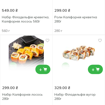
549.00
₴
299.00
₴
Набір Філадельфія креветка,
Роли Каліфорнія креветка
Каліфорнія лосось 560г
280г
560 г
280 г
+
+
299.00
₴
329.00
₴
Набір Каліфорнія лосось
Набір Філадельфія вугор
280г
280г