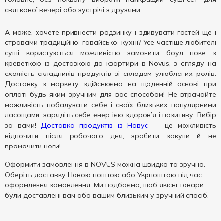
святкової вечері або зустрічі з друзями.
А може, хочете привнести родзинку і здивувати гостей ще і
стравами традиційної гавайської кухні? Усе частіше любителі
суші користуються можливістю замовити боул поке з
креветкою із доставкою до квартири в Novus, з огляду на
схожість складників продуктів зі складом улюблених ролів.
Доставку з маркету здійснюємо на щоденній основі при
оплаті будь-яким зручним для вас способом! Не втрачайте
можливість побалувати себе і своїх близьких популярними
ласощами, зарядіть себе енергією здоров’я і позитиву. Вибір
за вами!
Доставка продуктів із Новус
— це можливість
відпочити після робочого дня, зробити закупи й не
промочити ноги!
Оформити замовлення в NOVUS можна швидко та зручно.
Оберіть доставку Новою поштою або Укрпоштою під час
оформлення замовлення. Ми подбаємо, щоб якісні товари
були доставлені вам або вашим близьким у зручний спосіб.