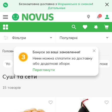
Безкоштовна доставка з
Моршинська зі смаком
!
Детальніше
1
Популярні
Фільтри
Головна
Кулінарія
Азійська кухня
Суші та сети
Бонуси за ваші замовлення!
Ними можна сплатити за доставку
або додаткові збори.
Усі
Суші та сети
Локшина і WOK
Салати і поке
Переглянути
Суші та сети
15 товарів