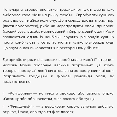
Популярна страва японської традиційної кухні давно вже
виборола своє місце на ринку України. Спробувати суші хоч
раз вдалося майже кожному. До її складу входять рис, норі
(листя водоростей), риба чи морепродукти, овочі, приправи
(соєвий соус, васабі, маринований імбир, рисовий оцет). Роли
вважаються одним із найбільш зручних різновидів суші. Їх
часто комбінують у сети, які містять кілька різновидів суші,
що зручно для використання в ресторанному бізнесі.
Де придбати роли від кращих виробників в Україні? Інтернет-
магазин Novus пропонує великий асортимент цієї групи
товарів і продукції для її виготовлення за доступними цінами.
Розрізняють традиційні й фірмові різновиди ролів, які
поділяються на:
«Каліфорнія» — начинка з авокадо або свіжого огірка,
м’ясом краба або креветки, філе лосося або тунця;
«Філадельфія» — з вершковим сиром, зеленою цибулею,
огірком, ікрою, авокадо та філе лосося;