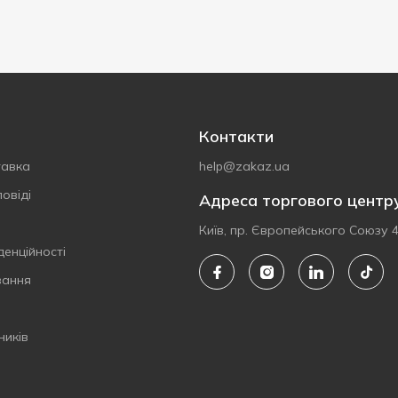
Контакти
тавка
help@zakaz.ua
овіді
Адреса торгового центр
Київ, пр. Європейського Союзу 
денційності
вання
ників