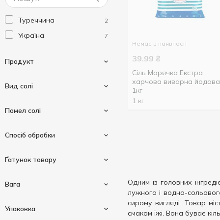
Туреччина
2
Україна
7
Немає в наявності
39.99
₴
Продукт
Сіль Морячка Екстра
харчова виварна йодов
Вид солі
1кг
1 кг
Сіль харчова
9
Помел солі
Кам'яна сіль
7
Спосіб обробки
Морська сіль
1
Помел №0
3
Ґатунок товару
Помел №1
3
Йодована
4
Одним із головних інгреді
Вага
лужного і водно-сольовог
сирому вигляді. Товар міс
Вищий сорт
1
Упаковка
смаком їжі. Вона буває кіль
Екстра
3