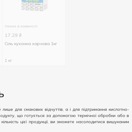
Немає в наявності
17.29
₴
Сіль кухонна харчова 1кг
1 кг
ь
е лише для смакових відчуттів, а і для підтримання кислотно-
родукту, що готується за допомогою термічної обробки або в
кількість цієї продукції, ви зможете насолодитися вишуканим