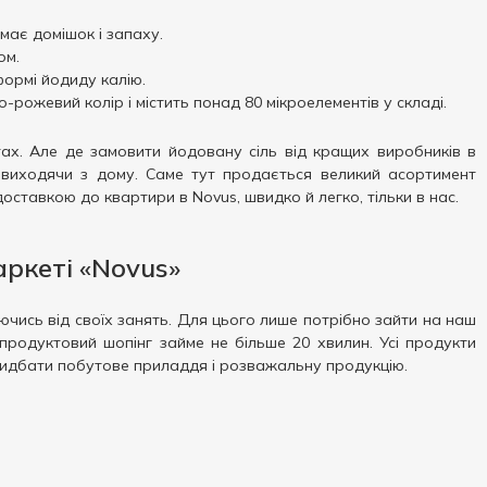
має домішок і запаху.
ом.
формі йодиду калію.
рожевий колір і містить понад 80 мікроелементів у складі.
ах. Але де замовити йодовану сіль від кращих виробників в
е виходячи з дому. Саме тут продається великий асортимент
оставкою до квартири в Novus, швидко й легко, тільки в нас.
ркеті «Novus»
чись від своїх занять. Для цього лише потрібно зайти на наш
продуктовий шопінг займе не більше 20 хвилин. Усі продукти
 придбати побутове приладдя і розважальну продукцію.