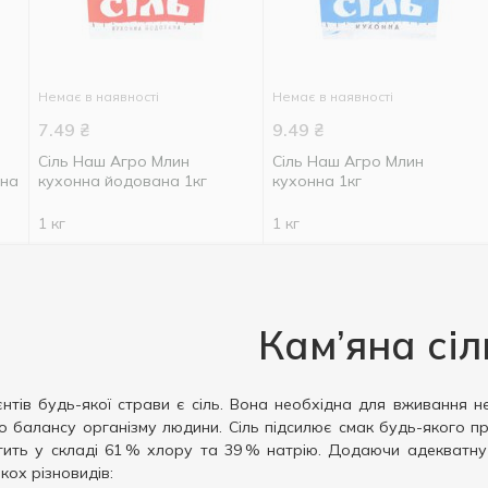
Немає в наявності
Немає в наявності
7.49
₴
9.49
₴
Сіль Наш Агро Млин
Сіль Наш Агро Млин
ана
кухонна йодована 1кг
кухонна 1кг
1 кг
1 кг
Кам’яна сіл
єнтів будь-якої страви є сіль. Вона необхідна для вживання н
о балансу організму людини. Сіль підсилює смак будь-якого п
тить у складі 61 % хлору та 39 % натрію. Додаючи адекватну 
кох різновидів: