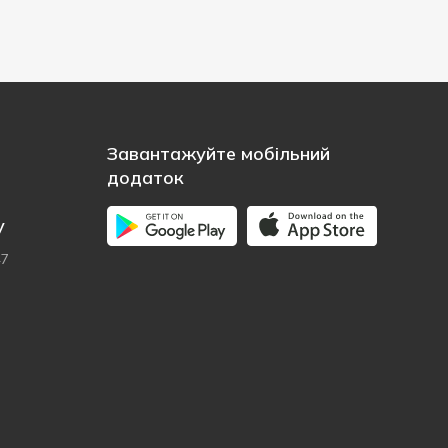
Завантажуйте мобільний
додаток
у
47