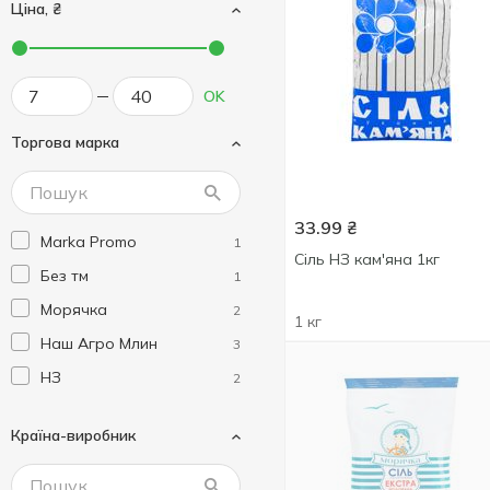
Ціна, ₴
OK
Торгова марка
33.99
₴
Marka Promo
1
Сіль НЗ кам'яна 1кг
Без тм
1
Морячка
2
1 кг
Наш Агро Млин
3
НЗ
2
Країна-виробник