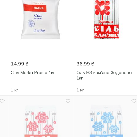
14.99
₴
36.99
₴
Сіль Marka Promo 1кг
Сіль НЗ кам'яна йодована
1кг
1 кг
1 кг