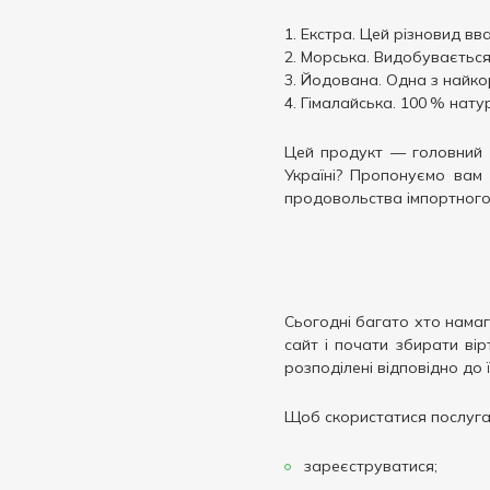
450 г
1
Екстра. Цей різновид вв
1000 г
8
Морська. Видобувається
Поліетиленова упаковка
2
Йодована. Одна з найкор
Гімалайська. 100 % нату
Цей продукт — головний с
Україні? Пропонуємо вам 
продовольства імпортного й
Сьогодні багато хто намаг
сайт і почати збирати ві
розподілені відповідно до
Щоб скористатися послугам
зареєструватися;