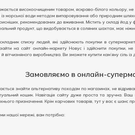
ажається високоочищеним товаром, яскраво-білого кольору, не 
 із морської води методом випаровування або природним шлях
исніших, рекомендованих до вживання. Містить у складі йод у 
ральний продукт, що видобувається в соляних шахтах, має ніжно-
кладник списку людей, які здійснюють покупки в супермаркет
зайти на сайт онлайн-маркету Новус і здійснити покупки, н
 вітчизняного виробництва. Ви зможете купити кам’яну сіль із д
Замовляємо в онлайн-суперма
ається знайти альтернативу походам по магазинах, не відриваю
ртуальний кошик. Навігація сайту дуже проста та зручна. Ваш 
 їхнього призначення. Крім харчових товарів, тут у вас є шанс
и нашої мережі, вам потрібно: