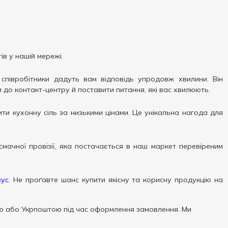
ів у нашій мережі.
співробітники дадуть вам відповідь упродовж хвилини. Він
до контакт-центру й поставити питання, які вас хвилюють.
ти кухонну сіль за низькими цінами. Це унікальна нагода для
смачної провізії, яка постачається в наш маркет перевіреним
вус
. Не проґавте шанс купити якісну та корисну продукцію на
 або Укрпоштою під час оформлення замовлення. Ми