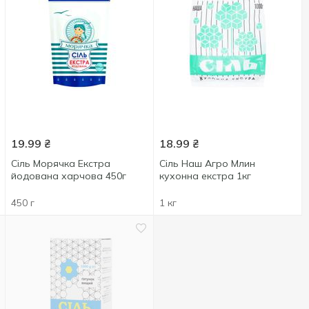
19.99
₴
18.99
₴
Сіль Морячка Екстра
Сіль Наш Агро Млин
йодована харчова 450г
кухонна екстра 1кг
450 г
1 кг