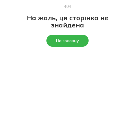
404
На жаль, ця сторінка не
знайдена
На головну