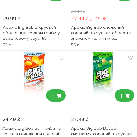
27.49
₴
29.99
₴
22.99
₴
до 19.08
Арахіс Big Bob в хрусткій
Арахіс Big Bob смажений
оболонці зі смаком гриби у
солоний в хрусткій оболонці
вершковому соусі 55г
зі смаком телятини з
аджикою 55г
55 г
55 г
+
+
24.49
₴
27.49
₴
Арахіс Big Bob Білі гриби та
Арахіс Big Bob Васабі
сметана смажений солоний
смажений солоний в хрусткій