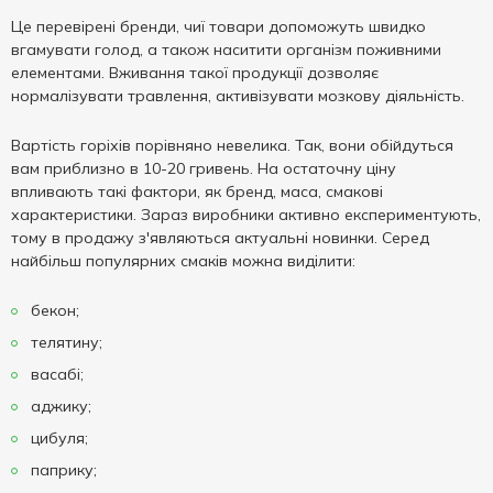
Це перевірені бренди, чиї товари допоможуть швидко
вгамувати голод, а також наситити організм поживними
елементами. Вживання такої продукції дозволяє
нормалізувати травлення, активізувати мозкову діяльність.
Вартість горіхів порівняно невелика. Так, вони обійдуться
вам приблизно в 10-20 гривень. На остаточну ціну
впливають такі фактори, як бренд, маса, смакові
характеристики. Зараз виробники активно експериментують,
тому в продажу з'являються актуальні новинки. Серед
найбільш популярних смаків можна виділити:
бекон;
телятину;
васабі;
аджику;
цибуля;
паприку;