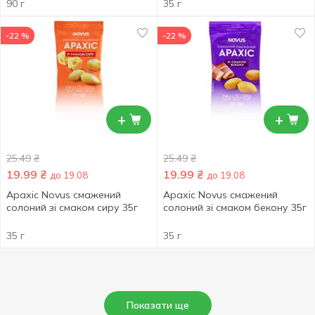
90 г
35 г
-22 %
-22 %
+
+
25.49
₴
25.49
₴
19.99
₴
19.99
₴
до 19.08
до 19.08
Арахіс Novus смажений
Арахіс Novus смажений
солоний зі смаком сиру 35г
солоний зі смаком бекону 35г
35 г
35 г
Показати ще