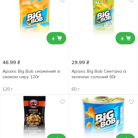
+
+
46.99
₴
29.99
₴
Арахіс Big Bob смажений зі
Арахіс Big Bob Сметана із
смаком сиру 120г
зеленню солоний 60г
120 г
60 г