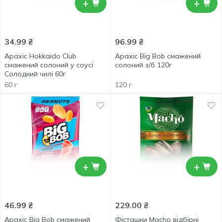
+
+
34.99
₴
96.99
₴
Арахіс Hokkaido Club
Арахіс Big Bob смажений
смажений солоний у соусі
солоний з/б 120г
Солодкий чилі 60г
60 г
120 г
+
+
46.99
₴
229.00
₴
Арахіс Big Bob смажений
Фісташки Macho відбірні