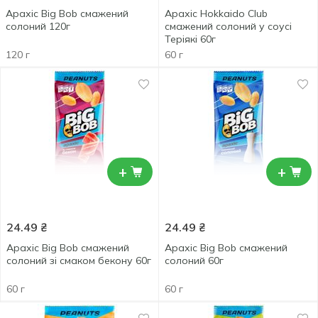
Арахіс Big Bob смажений
Арахіс Hokkaido Club
солоний 120г
смажений солоний у соусі
Теріякі 60г
120 г
60 г
+
+
24.49
₴
24.49
₴
Арахіс Big Bob смажений
Арахіс Big Bob смажений
солоний зі смаком бекону 60г
солоний 60г
60 г
60 г