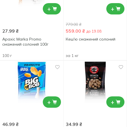
+
+
779.00
₴
27.99
₴
559.00
₴
до 19.08
Арахіс Marka Promo
Кеш'ю смажений солоний
смажений солоний 100г
100 г
за 1 кг
+
+
46.99
₴
34.99
₴