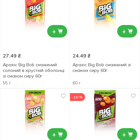
+
+
27.49
₴
24.49
₴
Арахіс Big Bob смажений
Арахіс Big Bob смажений зі
солоний в хрусткій оболонці
смаком сиру 60г
зі смаком сиру 60г
55 г
60 г
-16 %
+
+