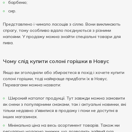
барбекю;
сир.
Представлено і чимало ласощів з сіллю. Вони викликають
спрагу, тому особливо вдало поєднуються з різними
напоями. У продажу можна знайти спеціальні товари для
пива.
Чому слід купити солоні горішки в Новус
Якщо ви зголодніли або збираєтеся в похід і хочете купити
солоні горішки, тоді найкраще придбати їх в Новус.
Перевагами можна назвати:
Широкий каталог продукції. Тут завжди можна замовити
як снеки з популярними смаками, так і актуальні новинки, які
тільки недавно з'явилися в продажу і поки не доступні в
інших магазинах.
Мінімальна ціна на весь асортимент товарів. Також ми
регулярно надаємо знижки, що дозволить зайвий раз