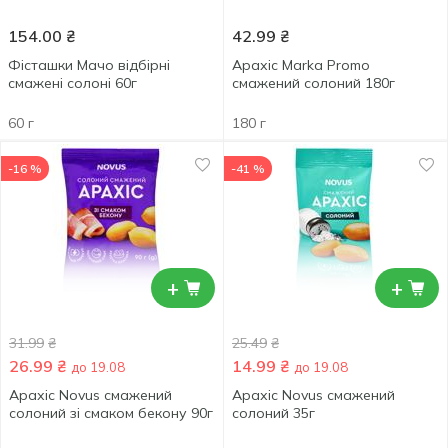
154.00
₴
42.99
₴
Фісташки Мачо відбірні
Арахіс Marka Promo
смажені солоні 60г
смажений солоний 180г
60 г
180 г
-16 %
-41 %
+
+
31.99
₴
25.49
₴
26.99
₴
14.99
₴
до 19.08
до 19.08
Арахіс Novus смажений
Арахіс Novus смажений
солоний зі смаком бекону 90г
солоний 35г