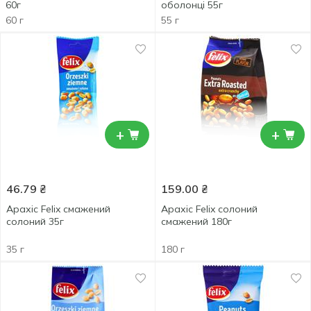
60г
оболонці 55г
60 г
55 г
+
+
46.79
₴
159.00
₴
Арахіс Felix смажений
Арахіс Felix солоний
солоний 35г
смажений 180г
35 г
180 г