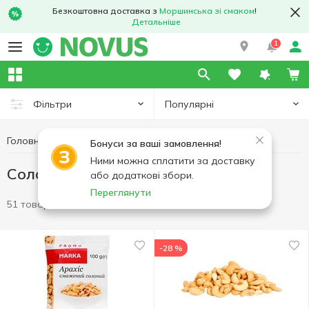
Безкоштовна доставка з
Моршинська зі смаком
!
Детальніше
1
Популярні
Фільтри
Головна
Чипси та снеки
Солоні горішки
Бонуси за ваші замовлення!
Ними можна сплатити за доставку
Солоні горішки
або додаткові збори.
Переглянути
51 товар
-28 %