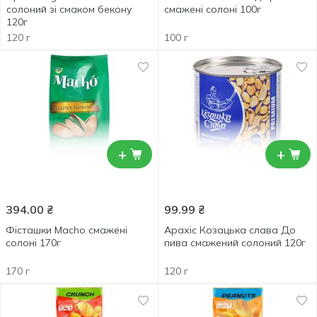
солоний зі смаком бекону
смажені солоні 100г
120г
120 г
100 г
+
+
394.00
₴
99.99
₴
Фісташки Macho смажені
Арахіс Козацька слава До
солоні 170г
пива смажений солоний 120г
170 г
120 г