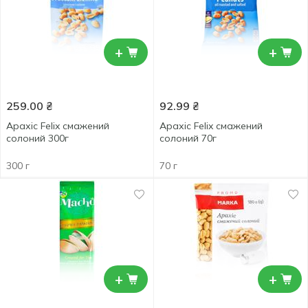
+
+
259.00
₴
92.99
₴
Арахіс Felix смажений
Арахіс Felix смажений
солоний 300г
солоний 70г
300 г
70 г
+
+