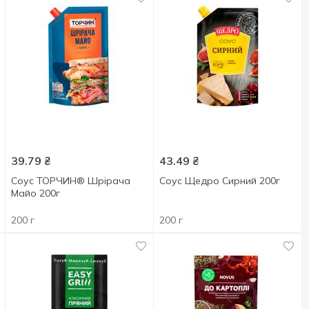
39.79
₴
43.49
₴
Соус ТОРЧИН® Шрірача
Соус Щедро Сирний 200г
Майо 200г
200 г
200 г