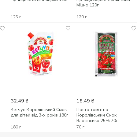
Міцна 120г
125 г
120 г
32.49
₴
18.49
₴
Кетчуп Королівський Смак
Паста томатна
для дітей від 3-х років 180г
Королівський Смак
Власівська 25% 70г
180 г
70 г