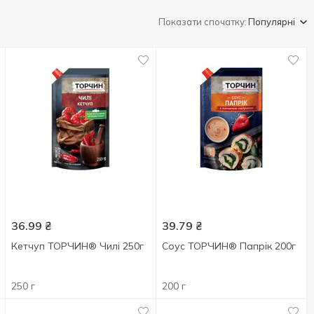
Показати спочатку:
Популярні
36.99
₴
39.79
₴
Кетчуп ТОРЧИН® Чилі 250г
Соус ТОРЧИН® Папрік 200г
250 г
200 г