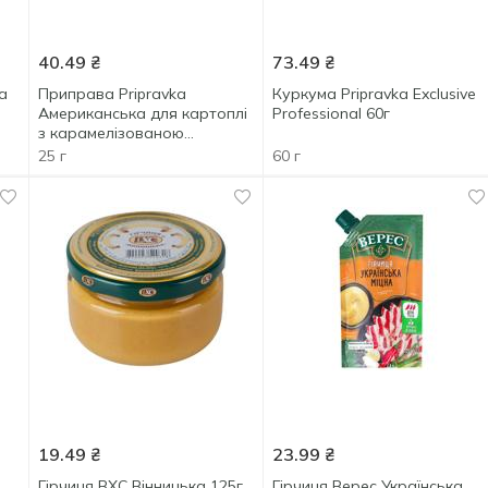
40.49
₴
73.49
₴
а
Приправа Pripravka
Куркума Pripravka Exclusive
Американська для картоплі
Professional 60г
з карамелізованою
цибулею та беконом 25г
25 г
60 г
19.49
₴
23.99
₴
Гірчиця ВХС Вінницька 125г
Гірчиця Верес Українська