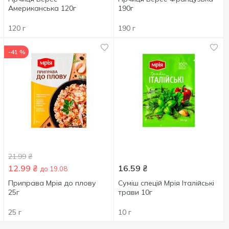
Американська 120г
190г
120 г
190 г
-41 %
21.99
₴
12.99
₴
16.59
₴
до 19.08
Приправа Мрія до плову
Суміш спецій Мрія Італійські
25г
трави 10г
25 г
10 г