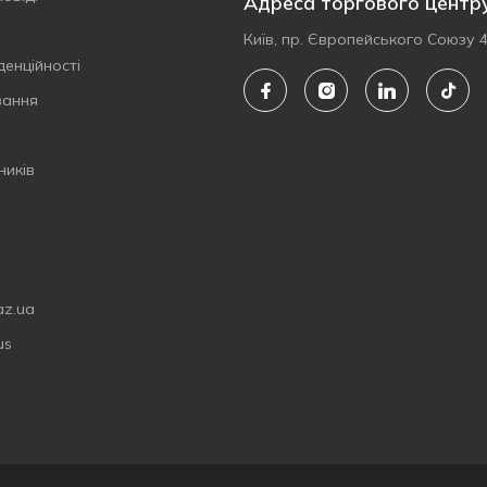
Адреса торгового центр
Київ, пр. Європейського Союзу 
денційності
вання
ників
az.ua
us