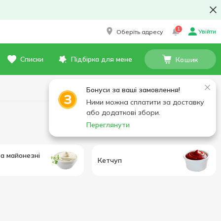
1
Увійти
Оберіть адресу
Списки
Підбірка для мене
Кошик
Бонуси за ваші замовлення!
Ними можна сплатити за доставку
або додаткові збори.
Переглянути
а майонезні
Кетчуп