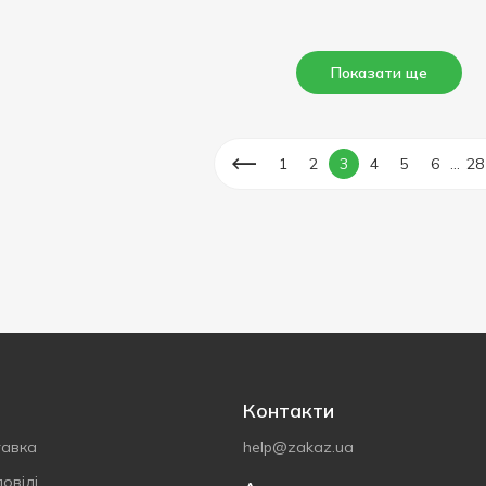
Показати ще
...
1
2
3
4
5
6
28
Контакти
тавка
help@zakaz.ua
овіді