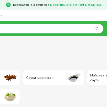
Безкоштовна доставка з
Моршинська зі смаком
!
Детальніше
Майонез т
Соуси, маринади
соуси