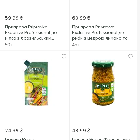
59.99
₴
60.99
₴
Приправа Pripravka
Приправа Pripravka
Exclusive Professional до
Exclusive Professional до
м'яса з бразильським
риби з цедрою лимона та
рожевим перцем 50г
базиліком 45г
50 г
45 г
24.99
₴
43.99
₴
Гірчиця Верес
Гірчиця Верес Французька