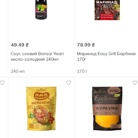
49.49
₴
78.99
₴
Соус соєвий Bonsai Унагі
Маринад Easy Grill Барбекю
кисло-солодкий 240мл
170г
240 мл
170 г