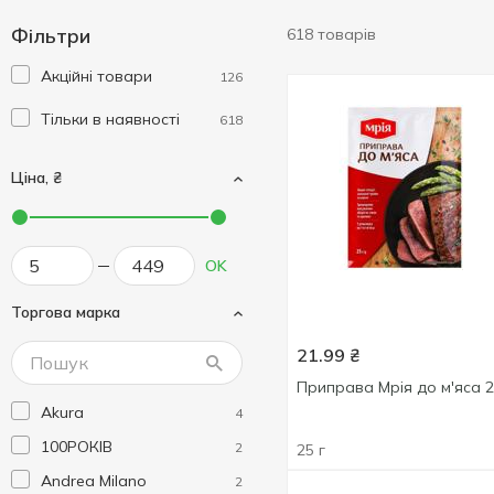
Фільтри
618 товарів
Акційні товари
126
Тільки в наявності
618
Ціна, ₴
OK
Торгова марка
21.99
₴
Приправа Мрія до м'яса 2
Akura
4
100РОКІВ
2
25 г
Andrea Milano
2