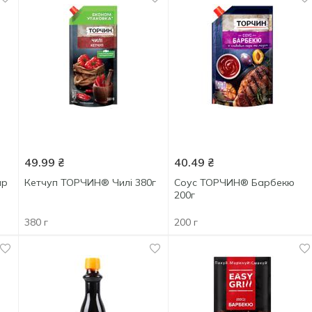
49.99
₴
40.49
₴
ар
Кетчуп ТОРЧИН® Чилі 380г
Соус ТОРЧИН® Барбекю
200г
380 г
200 г