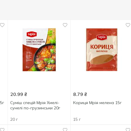
20.99
₴
8.79
₴
5г
Суміш спецій Мрія Хмелі-
Кориця Мрія мелена 15г
сунелі по-грузинськи 20г
20 г
15 г