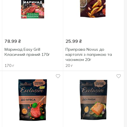
78.99
₴
25.99
₴
Маринад Easy Grill
Приправа Novus до
Класичний пряний 170г
картоплі з паприкою та
часником 20г
170 г
20 г