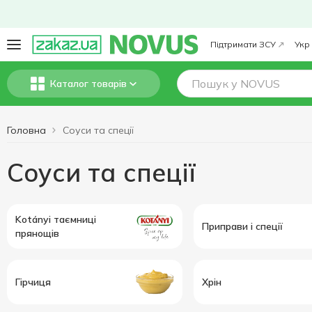
Підтримати ЗСУ
Укр
Каталог товарів
Головна
Соуси та спеції
Соуси та спеції
Kotányi таємниці
Приправи і спеції
прянощів
Гірчиця
Хрін