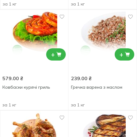
за 1 кг
за 1 кг
+
+
579.00
₴
239.00
₴
Ковбаски курячі гриль
Гречка варена з маслом
за 1 кг
за 1 кг