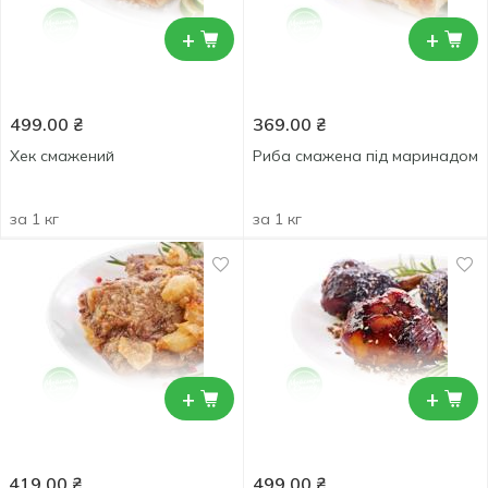
+
+
499.00
₴
369.00
₴
Хек смажений
Риба смажена під маринадом
за 1 кг
за 1 кг
+
+
419.00
₴
499.00
₴