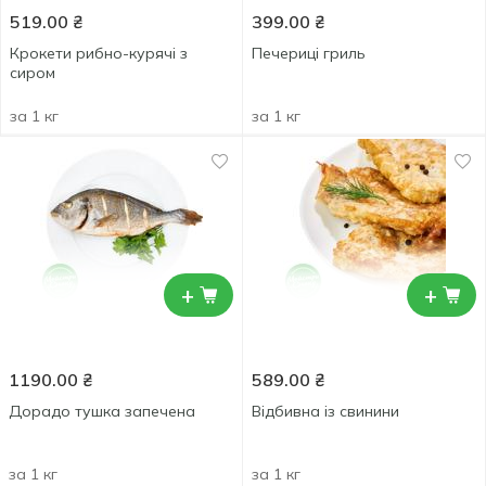
519.00
₴
399.00
₴
Крокети рибно-курячі з
Печериці гриль
сиром
за 1 кг
за 1 кг
+
+
1190.00
₴
589.00
₴
Дорадо тушка запечена
Відбивна із свинини
за 1 кг
за 1 кг