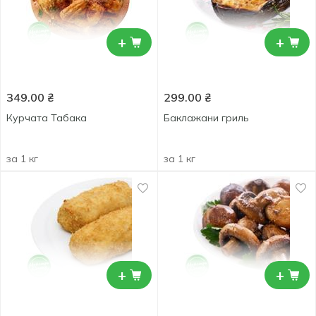
+
+
349.00
₴
299.00
₴
Курчата Табака
Баклажани гриль
за 1 кг
за 1 кг
+
+