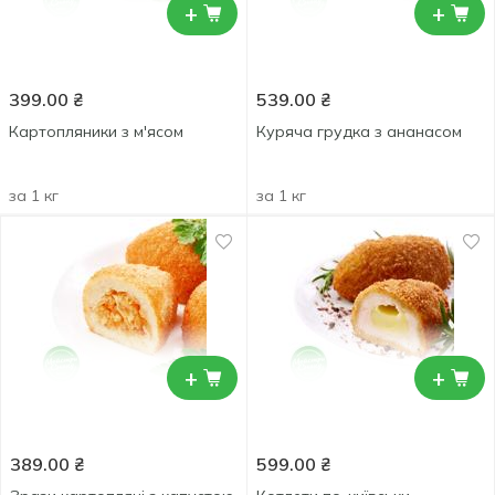
+
+
399.00
₴
539.00
₴
Картопляники з м'ясом
Куряча грудка з ананасом
за 1 кг
за 1 кг
+
+
389.00
₴
599.00
₴