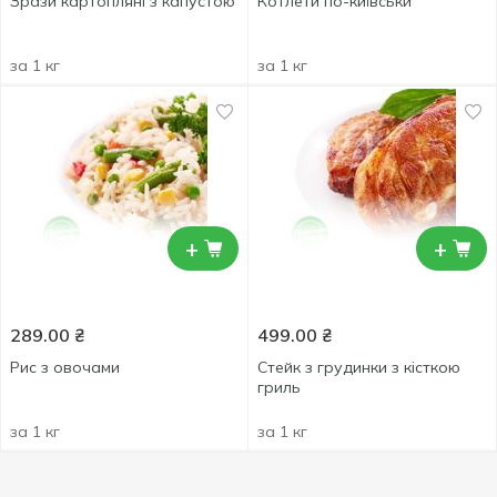
Зрази картопляні з капустою
Котлети по-київськи
за 1 кг
за 1 кг
+
+
289.00
₴
499.00
₴
Рис з овочами
Стейк з грудинки з кісткою
гриль
за 1 кг
за 1 кг