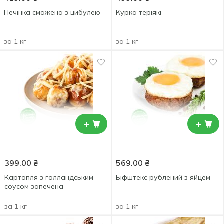
Печінка смажена з цибулею
Курка теріякі
за 1 кг
за 1 кг
+
+
399.00
₴
569.00
₴
Картопля з голландським
Біфштекс рублений з яйцем
соусом запечена
за 1 кг
за 1 кг