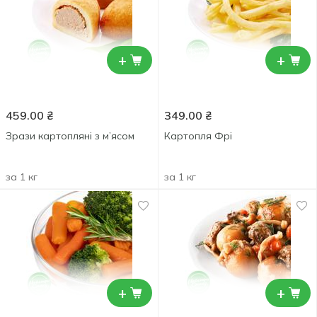
+
+
459.00
₴
349.00
₴
Зрази картопляні з м’ясом
Картопля Фрі
за 1 кг
за 1 кг
+
+