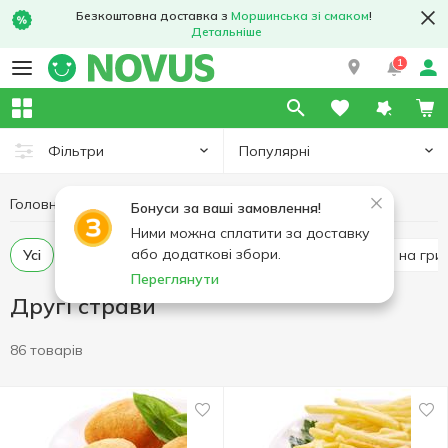
Безкоштовна доставка з
Моршинська зі смаком
!
Детальніше
1
Популярні
Фільтри
Головна
Кулінарія
Другі страви
Бонуси за ваші замовлення!
Ними можна сплатити за доставку
або додаткові збори.
Усі
М'ясні страви
Страви з овочів
Страви на грил
Переглянути
Другі страви
86 товарів