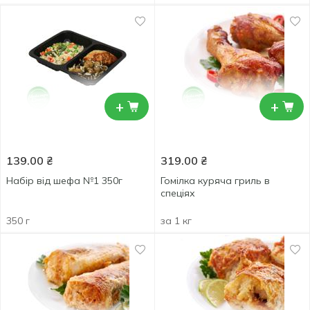
+
+
139.00
₴
319.00
₴
Набір від шефа №1 350г
Гомілка куряча гриль в
спеціях
350 г
за 1 кг