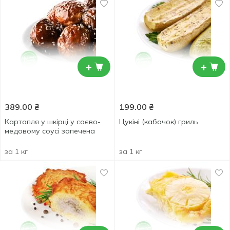
+
+
389.00
₴
199.00
₴
Картопля у шкірці у соєво-
Цукіні (кабачок) гриль
медовому соусі запечена
за 1 кг
за 1 кг