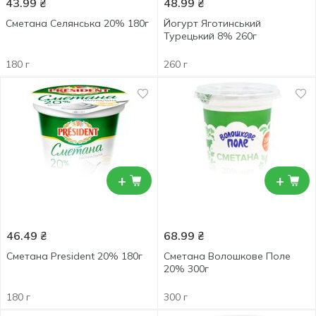
43.99
₴
48.99
₴
Сметана Селянська 20% 180г
Йогурт Яготинський
Турецький 8% 260г
180 г
260 г
+
+
46.49
₴
68.99
₴
Сметана President 20% 180г
Сметана Волошкове Поле
20% 300г
180 г
300 г