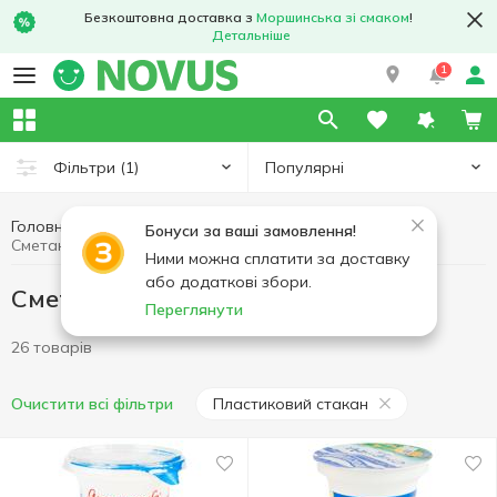
Безкоштовна доставка з
Моршинська зі смаком
!
Детальніше
1
Популярні
Фільтри
(1)
Головна
Сметана
Яйця та молочні продукти
Бонуси за ваші замовлення!
Сметана Пластиковий стакан
Ними можна сплатити за доставку
або додаткові збори.
Сметана Пластиковий стакан
Переглянути
26 товарів
Пластиковий стакан
Очистити всі фільтри