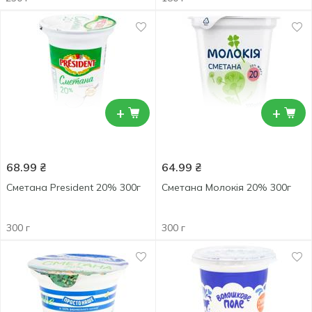
+
+
68.99
₴
64.99
₴
Сметана President 20% 300г
Сметана Молокія 20% 300г
300 г
300 г