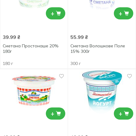
+
+
39.99
₴
55.99
₴
Сметана Простонаше 20%
Сметана Волошкове Поле
180г
15% 300г
180 г
300 г
+
+