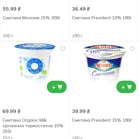
55.99
₴
36.49
₴
Сметана Молокія 15% 300г
Сметана President 10% 180г
300 г
180 г
+
+
69.99
₴
39.99
₴
Сметана Organic Milk
Сметана President 15% 180г
органічна термостатна 15%
250г
250 г
180 г