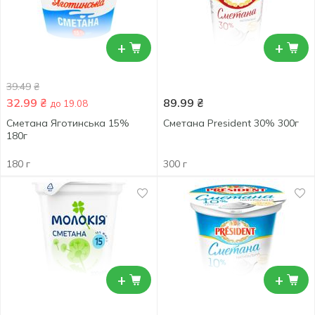
+
+
39.49
₴
32.99
₴
89.99
₴
до 19.08
Сметана Яготинська 15%
Сметана President 30% 300г
180г
180 г
300 г
+
+