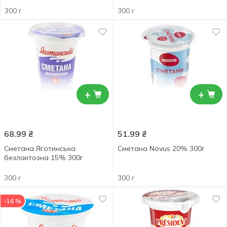
300 г
300 г
+
+
68.99
₴
51.99
₴
Сметана Яготинська
Сметана Novus 20% 300г
безлактозна 15% 300г
300 г
300 г
-16 %