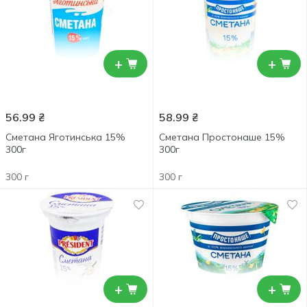
+
+
56.99
₴
58.99
₴
Сметана Яготинська 15%
Сметана Простонаше 15%
300г
300г
300 г
300 г
+
+