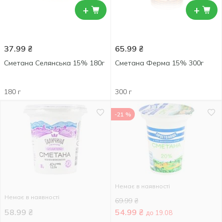
+
+
37.99
₴
65.99
₴
Сметана Селянська 15% 180г
Сметана Ферма 15% 300г
180 г
300 г
-21 %
Немає в наявності
Немає в наявності
69.99
₴
58.99
₴
54.99
₴
до 19.08