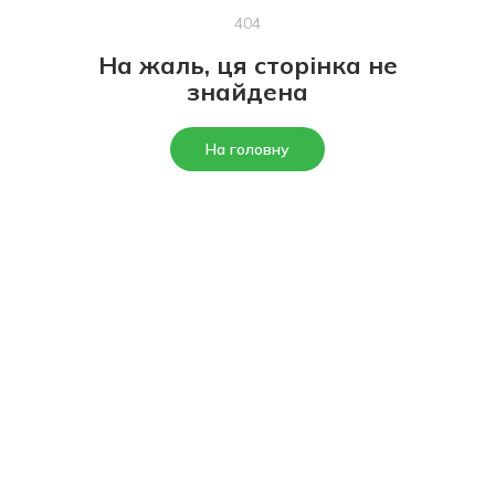
404
На жаль, ця сторінка не
знайдена
На головну