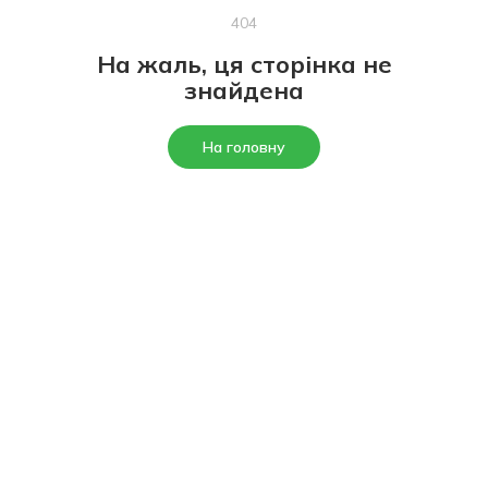
404
На жаль, ця сторінка не
знайдена
На головну