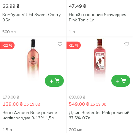
66.99
₴
47.49
₴
Комбуча Vit-Fit Sweet Cherry
Напій газований Schweppes
0,5л
Pink Tonic 1л
500 мл
1 л
-22 %
-21 %
+
+
179.00
₴
699.00
₴
139.00
₴
549.00
₴
до 19.08
до 19.08
Вино Aznauri Rose рожеве
Джин Beefeater Pink рожевий
напівсолодке 9-13% 1,5л
37,5% 0,7л
1.5 л
700 мл