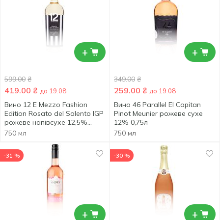
+
+
599.00
₴
349.00
₴
419.00
₴
259.00
₴
до 19.08
до 19.08
Вино 12 E Mezzo Fashion
Вино 46 Parallel El Capitan
Edition Rosato del Salento IGP
Pinot Meunier рожеве сухе
рожеве напівсухе 12,5%
12% 0,75л
0,75л
750 мл
750 мл
-31 %
-30 %
+
+