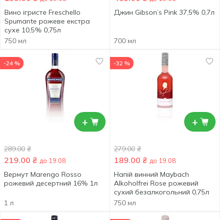
Вино ігристе Freschello
Джин Gibson’s Pink 37,5% 0,7л
Spumante рожеве екстра
сухе 10,5% 0,75л
750 мл
700 мл
-24 %
-32 %
+
+
289.00
₴
279.00
₴
219.00
₴
189.00
₴
до 19.08
до 19.08
Вермут Marengo Rosso
Напій винний Maybach
рожевий десертний 16% 1л
Alkoholfrei Rose рожевий
сухий безалкогольний 0,75л
1 л
750 мл