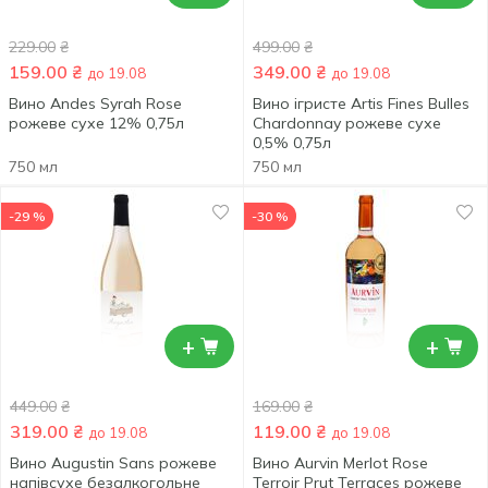
229.00
₴
499.00
₴
159.00
₴
349.00
₴
до 19.08
до 19.08
Вино Andes Syrah Rose
Вино ігристе Artis Fines Bulles
рожеве сухе 12% 0,75л
Chardonnay рожеве сухе
0,5% 0,75л
750 мл
750 мл
-29 %
-30 %
+
+
449.00
₴
169.00
₴
319.00
₴
119.00
₴
до 19.08
до 19.08
Вино Augustin Sans рожеве
Вино Aurvin Merlot Rose
напівсухе безалкогольне
Terroir Prut Terraces рожеве