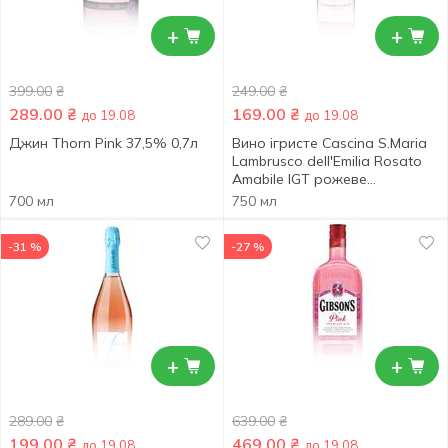
+
+
399.00
₴
249.00
₴
289.00
₴
169.00
₴
до 19.08
до 19.08
Джин Thorn Pink 37,5% 0,7л
Вино ігристе Cascina S.Maria
Lambrusco dell'Emilia Rosato
Amabile IGT рожеве
напівсолодке 7,5% 0,75л
700 мл
750 мл
-31 %
-27 %
+
+
289.00
₴
639.00
₴
199.00
₴
469.00
₴
до 19.08
до 19.08