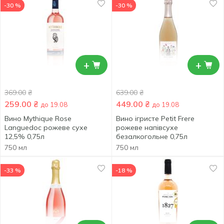
-30 %
-30 %
+
+
369.00
₴
639.00
₴
259.00
₴
449.00
₴
до 19.08
до 19.08
Вино Mythique Rose
Вино ігристе Petit Frere
Languedoc рожеве сухе
рожеве напівсухе
12,5% 0,75л
безалкогольне 0,75л
750 мл
750 мл
-33 %
-18 %