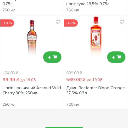
0,75л
напівсухе 13,5% 0,75л
750 мл
750 мл
-19 %
-19 %
+
+
124.00
₴
699.00
₴
99.99
₴
569.00
₴
до 19.08
до 19.08
Напій коньячний Aznauri Wild
Джин Beefeater Blood Orange
Cherry 30% 250мл
37,5% 0,7л
250 мл
700 мл