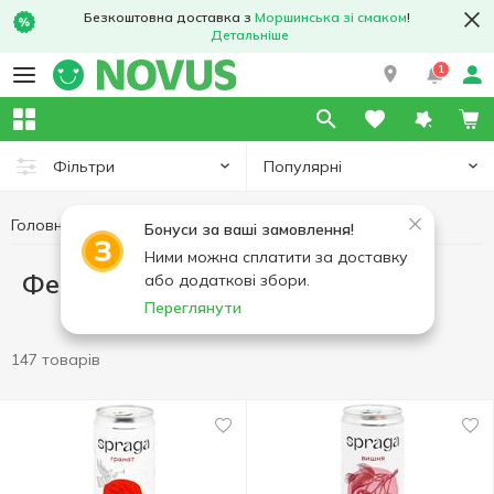
Безкоштовна доставка з
Моршинська зі смаком
!
Детальніше
1
Популярні
Фільтри
Головна
Фестиваль Рожевих напоїв
Бонуси за ваші замовлення!
Ними можна сплатити за доставку
Фестиваль Рожевих напоїв
або додаткові збори.
Переглянути
147 товарів