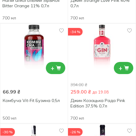
Напій алкогольний Sip&Roll
Джин Strange Luve Pink 40%
Bitter Orange 11% 0,7л
0,7л
700 мл
700 мл
-34 %
+
+
394.00
₴
66.99
₴
259.00
₴
до 19.08
Комбуча Vit-Fit Бузина 0,5л
Джин Козацька Рада Pink
Edition 37,5% 0,7л
500 мл
700 мл
-30 %
-26 %