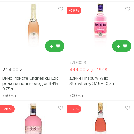
-36 %
+
+
779.00
₴
214.00
₴
499.00
₴
до 19.08
Вино ігристе Charles du Lac
Джин Finsbury Wild
рожеве напівсолодке 8,4%
Strawberry 37,5% 0,7л
0,75л
750 мл
700 мл
-28 %
-32 %