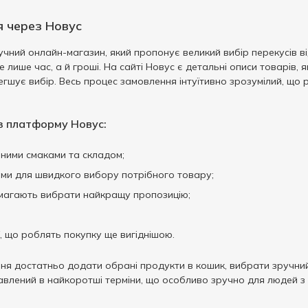
я через Новус
чний онлайн-магазин, який пропонує великий вибір перекусів від
ише час, а й гроші. На сайті Новус є детальні описи товарів, як
егшує вибір. Весь процес замовлення інтуїтивно зрозумілий, що
з платформу Новус:
зними смаками та складом;
ами для швидкого вибору потрібного товару;
опомагають вибрати найкращу пропозицію;
ї, що роблять покупку ще вигіднішою.
 достатньо додати обрані продукти в кошик, вибрати зручний 
авлений в найкоротші терміни, що особливо зручно для людей з