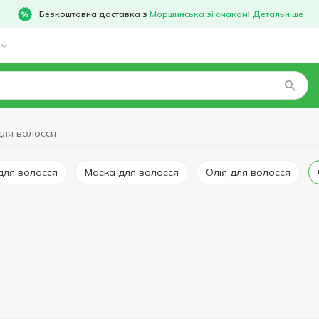
Безкоштовна доставка з
Моршинська зі смаком
!
Детальніше
для волосся
 для волосся
Маска для волосся
Олія для волосся