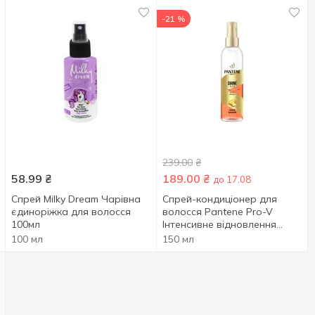
-21 %
239.00
₴
58.99
₴
189.00
₴
до 17.08
Спрей Milky Dream Чарівна
Спрей-кондиціонер для
єдиноріжка для волосся
волосся Pantene Pro-V
100мл
Інтенсивне відновлення
150мл
100 мл
150 мл