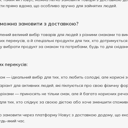
кти прямо вдома, що особливо зручно для зайнятих людей.
и можна замовити з доставкою?
лений великий вибір товарів для людей з різними смаками та в
их перекусів, а й спеціальні продукти для тих, хто дотримується
 вибрати продукт за смаком та потребами, будь то для сніданку
х перекусів:
ом — ідеальний вибір для тих, хто любить солодкі, але корисні з
аріант для активних людей, які піклуються про свою фізичну фо
оріхами — приносять не тільки смак, але й багато корисних речо
ля тих, хто слідкує за своєю дієтою або хоче зменшити спожив
гко замовити через платформу Новус з доставкою додому, що ек
дь-який час.