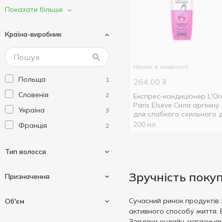
PANTENE PRO-V
1
Показати більше
Radical
1
Країна-виробник
Немає в наявності
Польща
1
264.00
₴
Словенія
2
Експрес-кондиціонер L'Or
Paris Elseve Сила аргініну
Україна
3
для слабкого схильного 
випадіння волосся 200мл
200 мл
Франція
2
Тип волосся
Зручність поку
Призначення
Всі типи волосся
1
Сучасний ринок продуктів 
Об'єм
активного способу життя. 
Пошкоджене волосся
1
Для відновлення
Завдяки онлайн-магазинам,
1