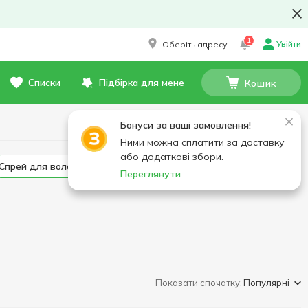
1
Увійти
Оберіть адресу
Списки
Підбірка для мене
Кошик
Бонуси за ваші замовлення!
Ними можна сплатити за доставку
або додаткові збори.
Спрей для волосся
Спеціальний догляд для волосся
Переглянути
Показати спочатку:
Популярні