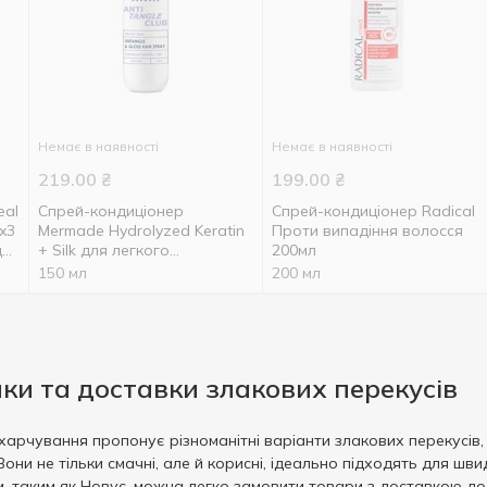
Немає в наявності
Немає в наявності
219.00
₴
199.00
₴
eal
Спрей-кондиціонер
Спрей-кондиціонер Radical
 x3
Mermade Hydrolyzed Keratin
Проти випадіння волосся
до
+ Silk для легкого
200мл
розчісування 150мл
150 мл
200 мл
пки та доставки злакових перекусів
харчування пропонує різноманітні варіанти злакових перекусів
Вони не тільки смачні, але й корисні, ідеально підходять для ш
 таким як Новус, можна легко замовити товари з доставкою дод