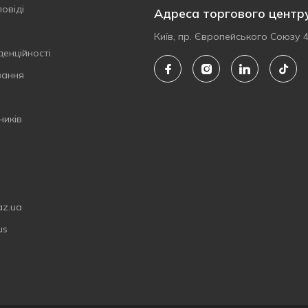
овіді
Адреса торгового центр
Київ, пр. Європейського Союзу 
денційності
вання
ників
az.ua
us