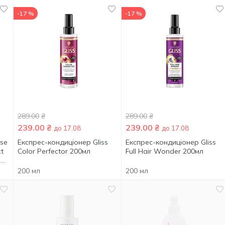
-17 %
-17 %
289.00
₴
289.00
₴
239.00
₴
239.00
₴
до 17.08
до 17.08
sse
Експрес-кондиціонер Gliss
Експрес-кондиціонер Gliss
ct
Color Perfector 200мл
Full Hair Wonder 200мл
й
го
200 мл
200 мл