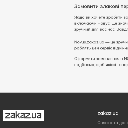
Замовити злакові пер
Якщо ви хочете зробити за
включаючи Новус. Це знач
зручний для вас час. Завд
Novus.zakaz.ua — це зручне
роблять цей сервіс відмінн
Оформити замовлення в N
подбаємо, щоб якісні това
zakaz.ua
Оплата та дос