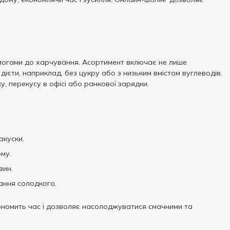
имогами до харчування. Асортимент включає не лише
 дієти, наприклад, без цукру або з низьким вмістом вуглеводів.
, перекусу в офісі або ранкової зарядки.
акуски.
рму.
вин.
ання солодкого.
ономить час і дозволяє насолоджуватися смачними та