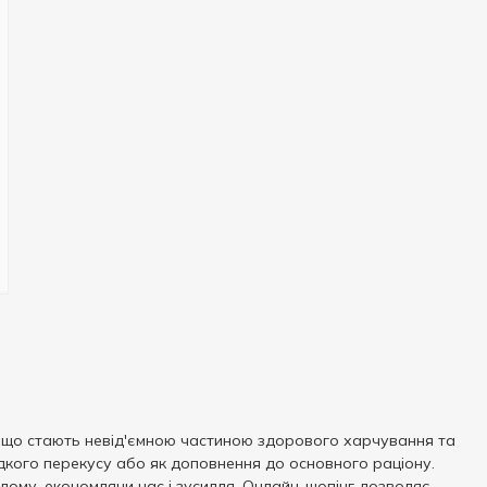
, що стають невід'ємною частиною здорового харчування та
видкого перекусу або як доповнення до основного раціону.
ому, економлячи час і зусилля. Онлайн-шопінг дозволяє