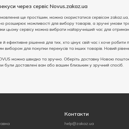
екуси через сервіс Novus.zakaz.ua
мовлення ще простішим, можна скористатися сервісом zakaz.ua,
но розширює можливості для вибору товарів, а зручні умови т
яки цьому сервісу можна вибрати найзручніший час для отриман
 й ефективне рішення для тих, хто цінує свій час і хоче робити
им вибором для покупки перекусів та інших товарів. Новий рівен
OVUS можна швидко та зручно. Оберіть доставку Новою поштою
ри були доставлені вам або вашим близьким у зручний спосіб.
Контакти
тавка
help@zakaz.ua