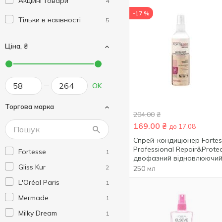
Акційні товари
4
-17 %
Тільки в наявності
5
Ціна, ₴
OK
Торгова марка
204.00
₴
169.00
₴
до 17.08
Спрей-кондиціонер Forte
Professional Repair&Prote
Fortesse
1
двофазний відновлюючи
Gliss Kur
для сухого, пошкоджено
2
250 мл
волосся, що потребує
L'Oréal Paris
1
живлення 250мл
Mermade
1
Milky Dream
1