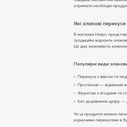
Сухе волосся
1
волосся
отримати необхідні проду
100 мл
Проти випадіння волосся
1
1
150 мл
Які злакові перекус
2
200 мл
4
В магазині Новус представ
250 мл
традиційні варіанти злаков
1
Це дає можливість кожному
Популярні види злакови
Перекуси з вівсом та мед
Протеїнові — відмінний в
Фруктові з ягодами та г
Без додавання цукру — д
Усі ці продукти можна ле
корисними перекусами в бу