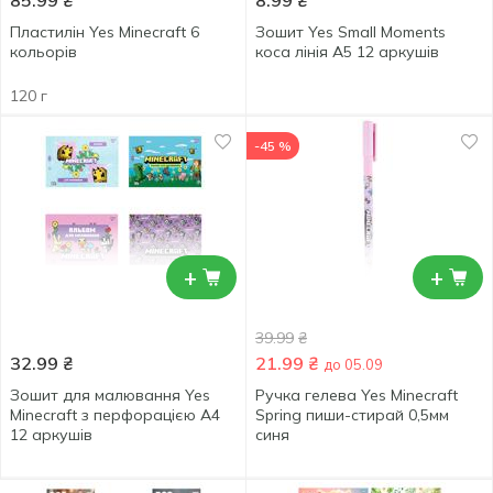
85.99
₴
8.99
₴
Пластилін Yes Minecraft 6
Зошит Yes Small Moments
кольорів
коса лінія А5 12 аркушів
120 г
-45 %
+
+
39.99
₴
32.99
₴
21.99
₴
до 05.09
Зошит для малювання Yes
Ручка гелева Yes Minecraft
Minecraft з перфорацією А4
Spring пиши-стирай 0,5мм
12 аркушів
синя