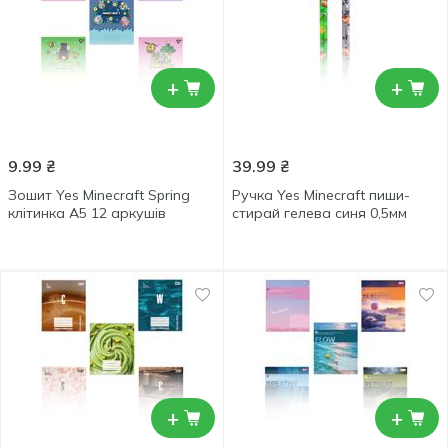
+
+
9.99
₴
39.99
₴
Зошит Yes Minecraft Spring
Ручка Yes Minecraft пиши-
клітинка А5 12 аркушів
стирай гелева синя 0,5мм
+
+