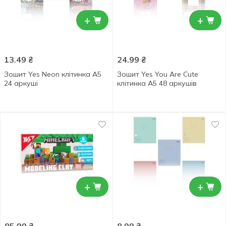
+
+
13.49
₴
24.99
₴
Зошит Yes Neon клітинка А5
Зошит Yes You Are Cute
24 аркуші
клітинка А5 48 аркушів
+
+