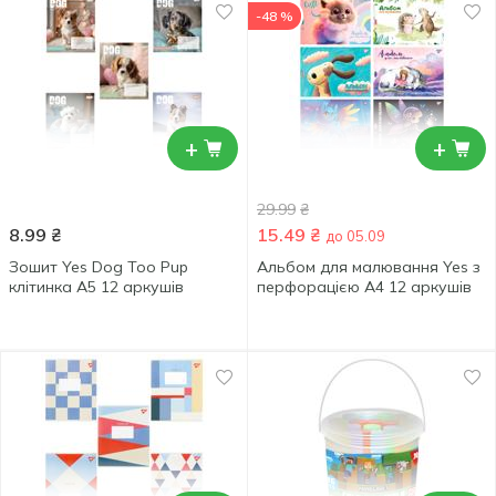
-48 %
+
+
29.99
₴
8.99
₴
15.49
₴
до 05.09
Зошит Yes Dog Too Pup
Альбом для малювання Yes з
клітинка А5 12 аркушів
перфорацією А4 12 аркушів