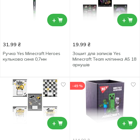
+
+
31.99
₴
19.99
₴
Ручка Yes Minecraft Heroes
Зошит для записів Yes
кулькова синя 0,7мм
Minecraft Team клітинка А5 18
аркушів
-49 %
+
+