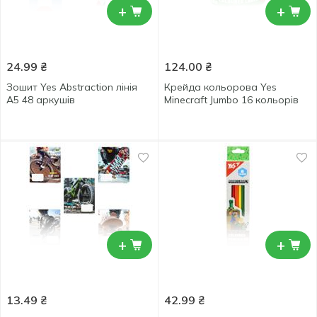
+
+
24.99
₴
124.00
₴
Зошит Yes Abstraction лінія
Крейда кольорова Yes
А5 48 аркушів
Minecraft Jumbo 16 кольорів
+
+
13.49
₴
42.99
₴