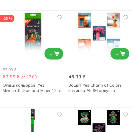
-25 %
+
+
83.99
₴
62.99
₴
46.99
₴
до 17.08
Олівці кольорові Yes
Зошит Yes Charm of Colors
Minecraft Diamond Miner 12шт
клітинка А5 96 аркушів