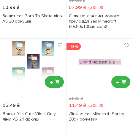
114.00
₴
10.99
₴
57.99
₴
до 05.09
Зошит Yes Born To Skate лінія
Склянка для письмового
А5 18 аркушів
приладдя Yes Minecraft
80х80х100мм сірий
-48 %
+
+
21.99
₴
13.49
₴
11.49
₴
до 05.09
Зошит Yes Cute Vibes Only
Лінійка Yes Minecraft Spring
лінія А5 24 аркуші
20см рожевий