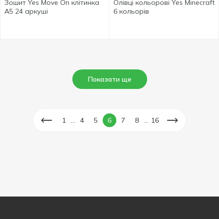
Зошит Yes Move On клітинка
Олівці кольорові Yes Minecraft
А5 24 аркуші
6 кольорів
Показати ще
...
...
1
4
5
6
7
8
16