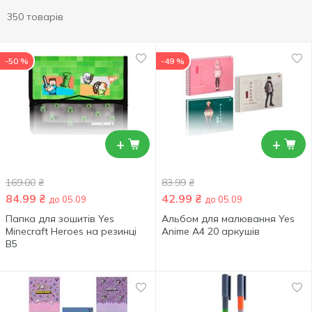
350 товарів
-50 %
-49 %
+
+
169.00
₴
83.99
₴
84.99
₴
42.99
₴
до 05.09
до 05.09
Папка для зошитів Yes
Альбом для малювання Yes
Minecraft Heroes на резинці
Anime А4 20 аркушів
В5