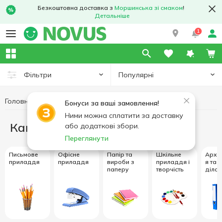
Безкоштовна доставка з
Моршинська зі смаком
!
Детальніше
1
Популярні
Фільтри
Головна
Канцелярія
Бонуси за ваші замовлення!
Ними можна сплатити за доставку
Канцелярія
або додаткові збори.
Переглянути
Письмове
Офісне
Папір та
Шкільне
Архі
приладдя
приладдя
вироби з
приладдя і
я та
паперу
творчість
діло
о