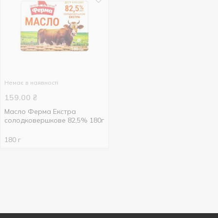
Немає в наявності
159.00
₴
Масло Ферма Екстра
солодковершкове 82,5% 180г
180 г