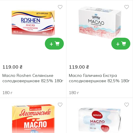
+
+
119.00
₴
119.00
₴
Масло Roshen Селянське
Масло Галичина Екстра
солодковершкове 82,5% 180г
солодковершкове 82,5% 180г
180 г
180 г