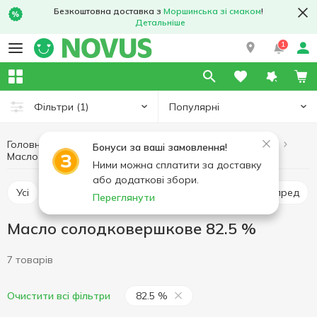
Безкоштовна доставка з
Моршинська зі смаком
!
Детальніше
1
Популярні
Фільтри
(1)
Головна
Масло і маргарин
Яйця та молочні продукти
Бонуси за ваші замовлення!
Масло солодковершкове 82.5 %
Масло солодковершкове
Ними можна сплатити за доставку
або додаткові збори.
Усі
Масло солодковершкове
Маргарин
Спред
Переглянути
Масло солодковершкове 82.5 %
7 товарів
82.5 %
Очистити всі фільтри