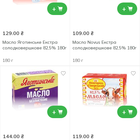
+
+
129.00
₴
109.00
₴
Масло Яготинське Екстра
Масло Novus Екстра
солодковершкове 82,5% 180г
солодковершкове 82,5% 180г
180 г
180 г
+
+
144.00
₴
119.00
₴