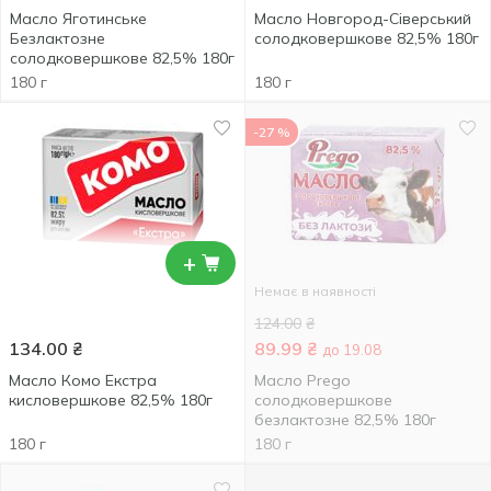
Масло Яготинське
Масло Новгород-Сіверський
Безлактозне
солодковершкове 82,5% 180г
солодковершкове 82,5% 180г
180 г
180 г
-27 %
+
Немає в наявності
124.00
₴
134.00
₴
89.99
₴
до 19.08
Масло Комо Екстра
Масло Prego
кисловершкове 82,5% 180г
солодковершкове
безлактозне 82,5% 180г
180 г
180 г