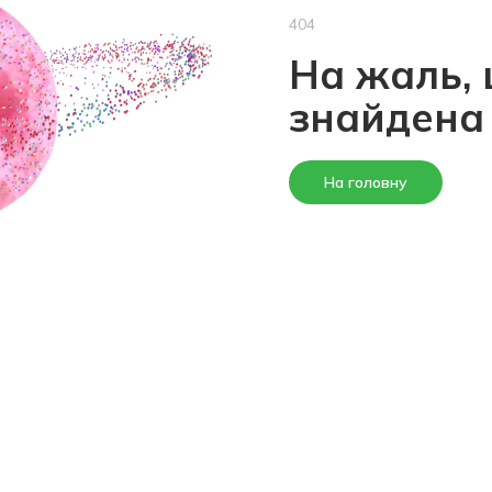
404
На жаль, 
знайдена
На головну