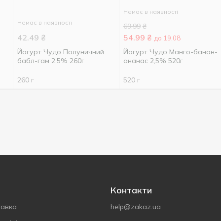
Немає в наявності
Немає в наявності
69.99
₴
42.49
₴
54.99
₴
до 19.08
Йогурт Чудо Полуничний
Йогурт Чудо Манго-банан-
бабл-гам 2,5% 260г
ананас 2,5% 520г
260 г
520 г
Контакти
тавка
help@zakaz.ua