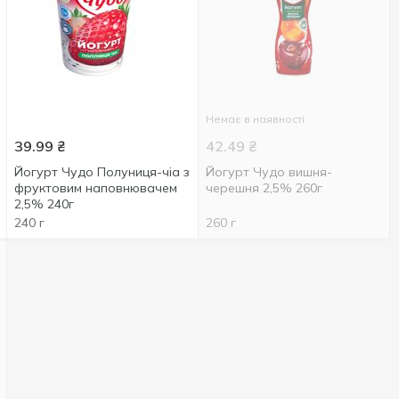
Немає в наявності
39.99
₴
42.49
₴
Йогурт Чудо Полуниця-чіа з
Йогурт Чудо вишня-
фруктовим наповнювачем
черешня 2,5% 260г
2,5% 240г
240 г
260 г