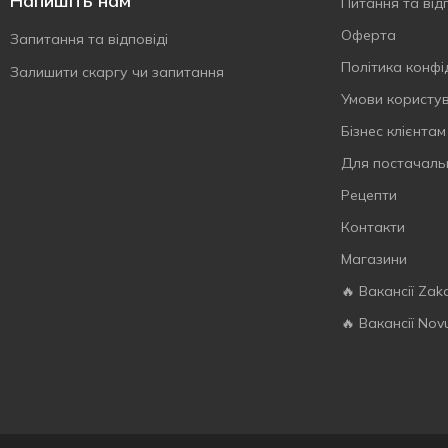
Напишіть нам
Питання та відп
Чіа
1
Оферта
Запитання та відповіді
Політика конфі
Залишити скаргу чи запитання
Умови користу
Бізнес клієнтам
Для постачаль
Рецепти
Контакти
Магазини
🔥 Вакансії Zak
🔥 Вакансії Nov