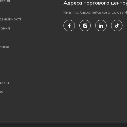
овіді
Адреса торгового центр
Київ, пр. Європейського Союзу 
денційності
вання
ників
az.ua
us