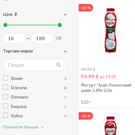
-21 %
Ціна, ₴
OK
Торгова марка
69.99
₴
54.99
₴
до 19.08
Bauer
4
Йогурт Чудо Кокосовий
Danone
8
шейк 2,8% 520г
Ehrmann
2
520 г
Exquisa
2
Kolios
3
-21 %
Lactel
2
Показати більше
Muller
4