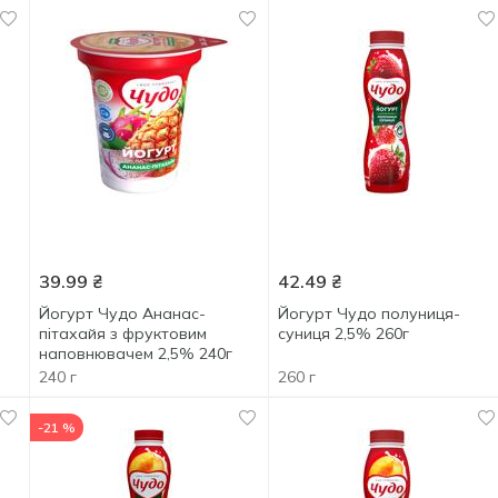
39.99
₴
42.49
₴
Йогурт Чудо Ананас-
Йогурт Чудо полуниця-
пітахайя з фруктовим
суниця 2,5% 260г
наповнювачем 2,5% 240г
240 г
260 г
-21 %