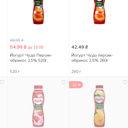
69.99
₴
54.99
₴
42.49
₴
до 19.08
Йогурт Чудо Персик-
Йогурт Чудо персик-
абрикос 2,5% 520г
абрикос 2,5% 260г
520 г
260 г
-21 %