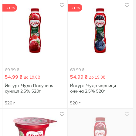
-21 %
-21 %
69.99
₴
69.99
₴
54.99
₴
54.99
₴
до 19.08
до 19.08
Йогурт Чудо Полуниця-
Йогурт Чудо чорниця-
суниця 2,5% 520г
ожина 2,5% 520г
520 г
520 г