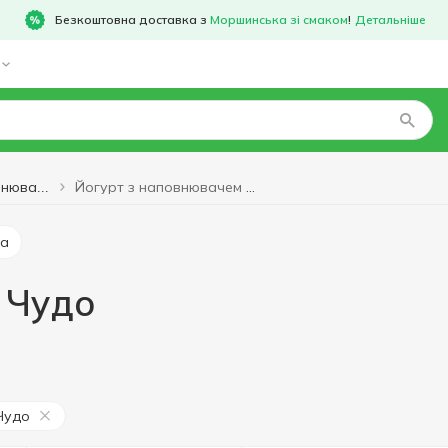
Безкоштовна доставка з
Моршинська зі смаком
!
Детальніше
Йогурт з наповнювачем Чудо
Йогурт з наповнювачем
ча
 Чудо
Чудо