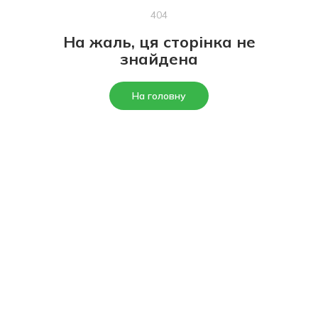
404
На жаль, ця сторінка не
знайдена
На головну