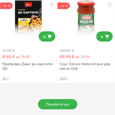
-25 %
-30 %
+
+
11.99
₴
129.00
₴
8.99
₴
89.99
₴
до 19.08
до 19.08
Приправа Деко до картоплі
Соус Deroni Наполетана для
25г
пасти 310г
25 г
310 г
Показати ще