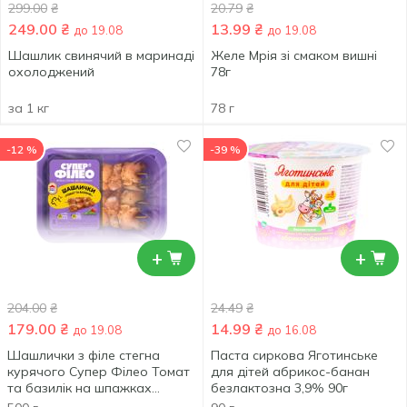
299.00
₴
20.79
₴
249.00
₴
13.99
₴
до 19.08
до 19.08
Шашлик свинячий в маринаді
Желе Мрія зі смаком вишні
охолоджений
78г
за 1 кг
78 г
-12 %
-39 %
+
+
204.00
₴
24.49
₴
179.00
₴
14.99
₴
до 19.08
до 16.08
Шашлички з філе стегна
Паста сиркова Яготинське
курячого Супер Філео Томат
для дітей абрикос-банан
та базилік на шпажках
безлактозна 3,9% 90г
охолоджені 500г