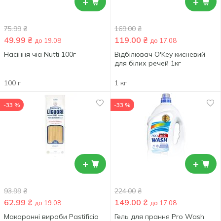
+
+
75.99
₴
169.00
₴
49.99
₴
119.00
₴
до 19.08
до 17.08
Насіння чіа Nutti 100г
Відбілювач O'Key кисневий
для білих речей 1кг
100 г
1 кг
-33 %
-33 %
+
+
93.99
₴
224.00
₴
62.99
₴
149.00
₴
до 19.08
до 17.08
Макаронні вироби Pastificio
Гель для прання Pro Wash