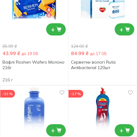
+
+
65.99
₴
124.00
₴
43.99
₴
84.99
₴
до 19.08
до 17.08
Вафлі Roshen Wafers Молоко
Серветки вологі Ruta
216г
Antibacterial 120шт
216 г
-33 %
-17 %
+
+