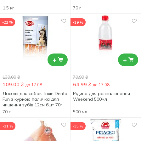
1.5 кг
70 г
-22 %
-19 %
+
+
139.00
₴
79.99
₴
109.00
₴
64.99
₴
до 17.08
до 17.08
Ласощі для собак Trixie Denta
Рідина для розпалювання
Fun з куркою паличка для
Weekend 500мл
чищення зубів 12cм 6шт 70г
70 г
500 мл
-31 %
-35 %