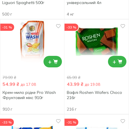
Liguori Spaghetti 500г
універсальний 4л
500 г
4 кг
-31 %
-33 %
+
+
79.99
₴
65.99
₴
54.99
₴
43.99
₴
до 17.08
до 19.08
Крем-мило рідке Pro Wash
Вафлі Roshen Wafers Choco
Фруктовий мікс 910г
216г
910 г
216 г
-33 %
-31 %