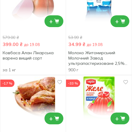
+
+
579.00
₴
53.99
₴
399.00
₴
34.99
₴
до 19.08
до 19.08
Ковбаса Алан Лікарська
Молоко Житомирський
варена вищий сорт
Молочний Завод
ультрапастеризоване 2,5%
900г
за 1 кг
900 г
-17 %
-33 %
+
+