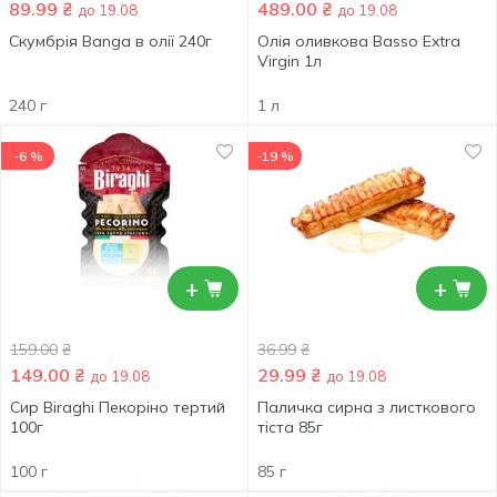
89.99
₴
489.00
₴
до 19.08
до 19.08
Скумбрія Banga в олії 240г
Олія оливкова Basso Extra
Virgin 1л
240 г
1 л
-6 %
-19 %
+
+
159.00
₴
36.99
₴
149.00
₴
29.99
₴
до 19.08
до 19.08
Сир Biraghi Пекоріно тертий
Паличка сирна з листкового
100г
тіста 85г
100 г
85 г