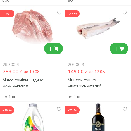
500 г
90 г
%
-27 %
+
+
299.00
₴
204.00
₴
289.00
₴
149.00
₴
до 19.08
до 12.08
М'ясо гомілки індика
Минтай тушка
охолоджене
свіжеморожений
за 1 кг
за 1 кг
-36 %
-21 %