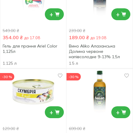
+
+
549.00
₴
239.00
₴
354.00
₴
189.00
₴
до 17.08
до 19.08
Гель для прання Ariel Color
Вино Aliko Алазанська
1,125л
Долина червоне
напівсолодке 9-13% 1,5л
1.125 л
1.5 л
-30 %
-30 %
+
+
129.00
₴
699.00
₴