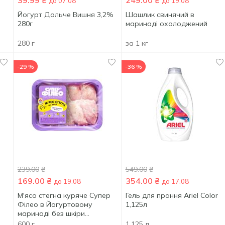
39.99
₴
249.00
₴
до 07.08
до 19.08
Йогурт Дольче Вишня 3,2%
Шашлик свинячий в
280г
маринаді охолоджений
280 г
за 1 кг
-29 %
-36 %
239.00
₴
549.00
₴
169.00
₴
354.00
₴
до 19.08
до 17.08
М'ясо стегна куряче Супер
Гель для прання Ariel Color
Філео в Йогуртовому
1,125л
маринаді без шкіри
охолоджене 600г
600 г
1.125 л