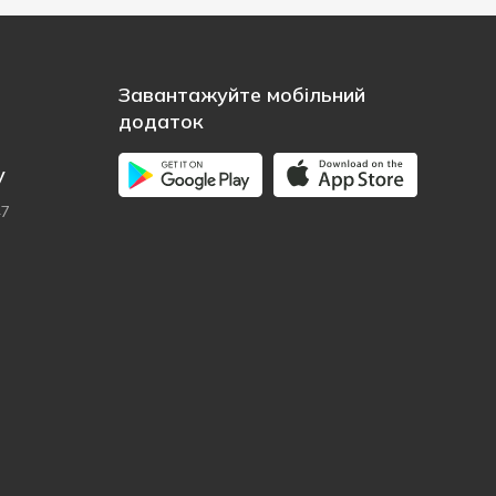
Завантажуйте мобільний
додаток
у
47