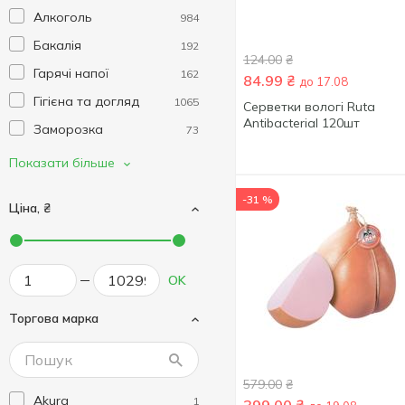
Алкоголь
984
Бакалія
192
124.00
₴
Гарячі напої
162
84.99
₴
до 17.08
Гігієна та догляд
1065
Серветки вологі Ruta
Antibacterial 120шт
Заморозка
73
Здорове харчування
291
Показати більше
та спосіб життя
-31 %
Канцелярія
107
Ціна, ₴
Консерви
111
Кулінарія
10
OK
Кухня
311
М'ясо та ковбасні
Торгова марка
114
вироби
Напої
144
579.00
₴
Низькоціни
77
Akura
1