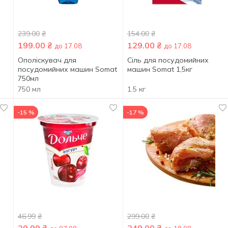
239.00
₴
154.00
₴
199.00
₴
129.00
₴
до 17.08
до 17.08
Ополіскувач для
Сіль для посудомийних
посудомийних машин Somat
машин Somat 1,5кг
750мл
750 мл
1.5 кг
-15 %
-17 %
46.99
₴
299.00
₴