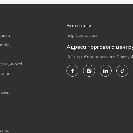
Контакти
тавка
help@zakaz.ua
овіді
Адреса торгового центр
Київ, пр. Європейського Союзу 
денційності
вання
ників
az.ua