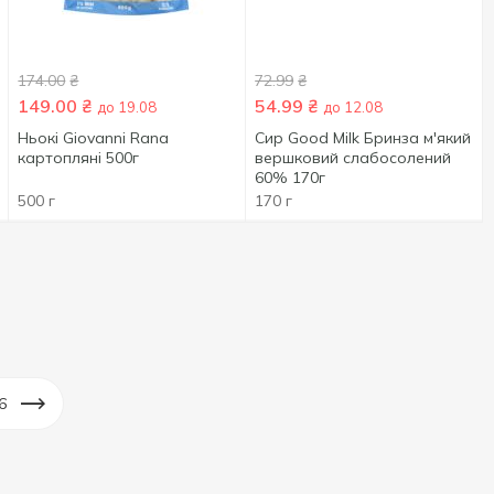
174.00
₴
72.99
₴
149.00
₴
54.99
₴
до 19.08
до 12.08
Ньокі Giovanni Rana
Сир Good Milk Бринза м'який
картопляні 500г
вершковий слабосолений
60% 170г
500 г
170 г
6