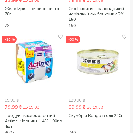
13.99
₴
79.99
₴
до 19.08
до 19.08
Желе Мрія зі смаком вишні
Сир Пирятин Голландський
78г
нарізаний скибочками 45%
150г
78 г
150 г
-20 %
-30 %
99.99
₴
129.00
₴
79.99
₴
89.99
₴
до 19.08
до 19.08
Продукт кисломолочний
Скумбрія Banga в олії 240г
Actimel Чорниця 1,4% 100г х
4шт
400 г
240 г