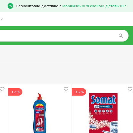
Безкоштовна доставка з
Моршинська зі смаком
!
Детальніше
-17 %
-16 %