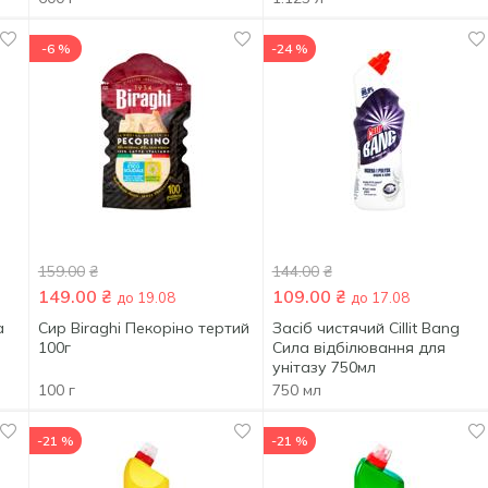
-6 %
-24 %
159.00
₴
144.00
₴
149.00
₴
109.00
₴
до 19.08
до 17.08
a
Сир Biraghi Пекоріно тертий
Засіб чистячий Cillit Bang
100г
Сила відбілювання для
унітазу 750мл
100 г
750 мл
-21 %
-21 %