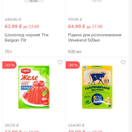
249.00
₴
79.99
₴
62.99
₴
64.99
₴
до 23.08
до 17.08
Шоколад чорний The
Рідина для розпалювання
Belgian 70г
Weekend 500мл
70 г
500 мл
-33 %
-30 %
20.79
₴
114.00
₴