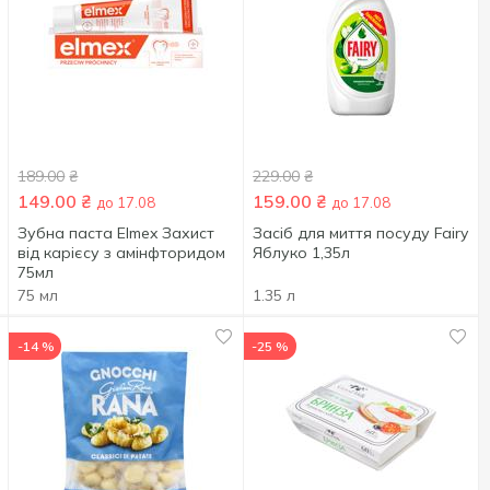
189.00
₴
229.00
₴
149.00
₴
159.00
₴
до 17.08
до 17.08
Зубна паста Elmex Захист
Засіб для миття посуду Fairy
від карієсу з амінфторидом
Яблуко 1,35л
75мл
75 мл
1.35 л
-14 %
-25 %