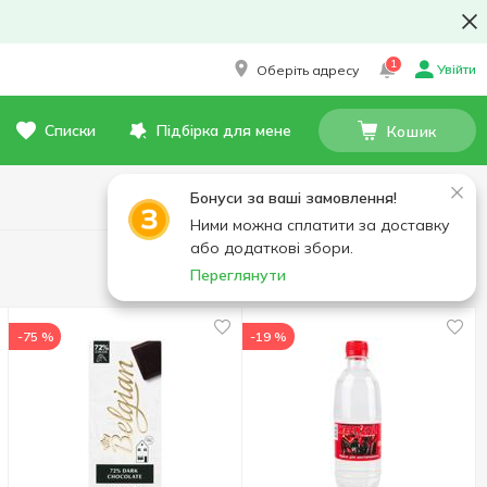
1
Увійти
Оберіть адресу
Списки
Підбірка для мене
Кошик
Бонуси за ваші замовлення!
Ними можна сплатити за доставку
або додаткові збори.
Показати спочатку:
Популярні
Переглянути
-75 %
-19 %