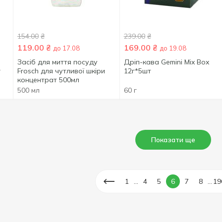
154.00
₴
239.00
₴
119.00
₴
169.00
₴
до 17.08
до 19.08
Засіб для миття посуду
Дріп-кава Gemini Mix Box
г
Frosch для чутливої шкіри
12г*5шт
концентрат 500мл
500 мл
60 г
Показати ще
...
...
1
4
5
6
7
8
19