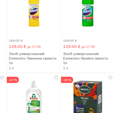
164.00
₴
164.00
₴
129.00
₴
129.00
₴
до 17.08
до 17.08
Засіб універсальний
Засіб універсальний
Domestos Лимонна свіжість
Domestos Хвойна свіжість
1л
1л
1 л
1 л
-23 %
-29 %