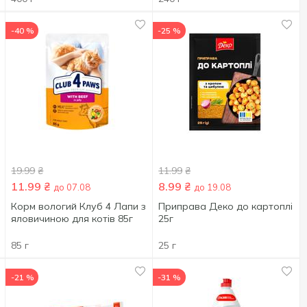
-40 %
-25 %
19.99
₴
11.99
₴
11.99
₴
8.99
₴
до 07.08
до 19.08
Корм вологий Клуб 4 Лапи з
Приправа Деко до картоплі
яловичиною для котів 85г
25г
85 г
25 г
-21 %
-31 %