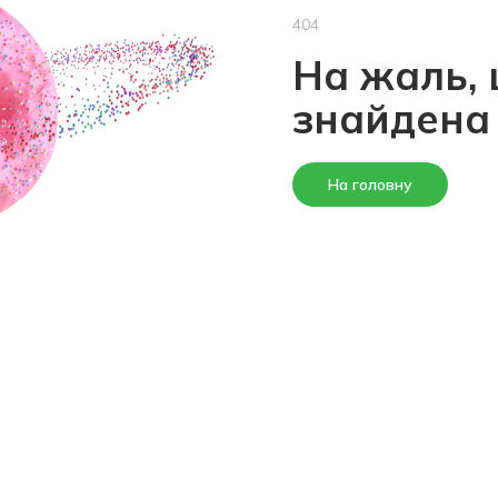
404
На жаль, 
знайдена
На головну