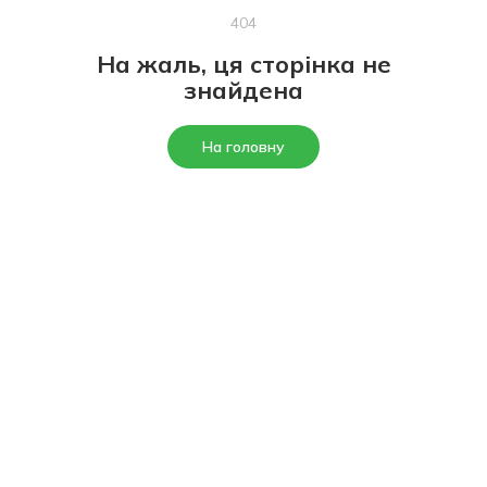
404
На жаль, ця сторінка не
знайдена
На головну