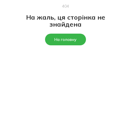
404
На жаль, ця сторінка не
знайдена
На головну