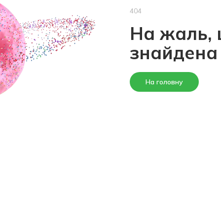
404
На жаль, 
знайдена
На головну