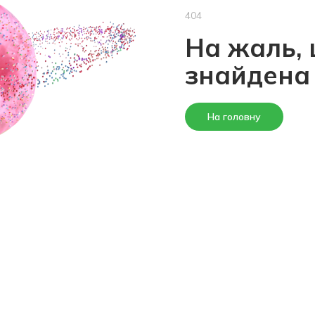
404
На жаль, 
знайдена
На головну