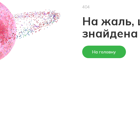
404
На жаль, 
знайдена
На головну